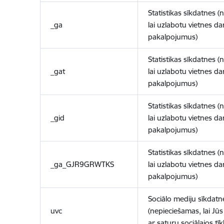
Statistikas sīkdatnes (
_ga
lai uzlabotu vietnes d
pakalpojumus)
Statistikas sīkdatnes (
_gat
lai uzlabotu vietnes d
pakalpojumus)
Statistikas sīkdatnes (
_gid
lai uzlabotu vietnes d
pakalpojumus)
Statistikas sīkdatnes (
_ga_GJR9GRWTKS
lai uzlabotu vietnes d
pakalpojumus)
Sociālo mediju sīkdatn
uvc
(nepieciešamas, lai Jūs 
ar saturu sociālajos tīk