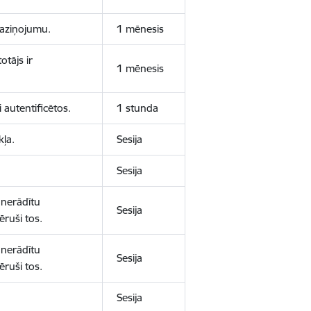
 paziņojumu.
1 mēnesis
otājs ir
1 mēnesis
 autentificētos.
1 stunda
kļa.
Sesija
Sesija
 nerādītu
Sesija
ēruši tos.
 nerādītu
Sesija
ēruši tos.
Sesija