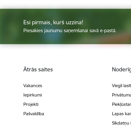
Esi pirmais, kurš uzzina!
Piesakies jaunumu saņemšanai savā e-pastā.
Kājene
Ātrās saites
Noderīg
Vakances
Viegli lasī
Iepirkumi
Privātuma
Projekti
Piekļūsta
Pašvaldība
Lapas kar
Sīkdatņu 