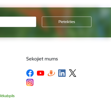
Sekojiet mums
 Jēkabpils