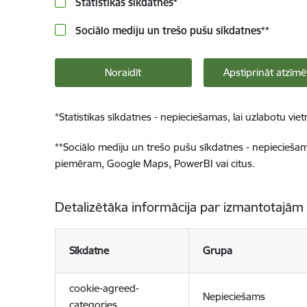
Statistikas sīkdatnes
*
Sociālo mediju un trešo pušu sīkdatnes
**
Noraidīt
Apstiprināt atzīmē
*
Statistikas sīkdatnes - nepieciešamas, lai uzlabotu v
**
Sociālo mediju un trešo pušu sīkdatnes - nepieciešamas
piemēram, Google Maps, PowerBI vai citus.
Detalizētāka informācija par izmantotajām
Sīkdatne
Grupa
cookie-agreed-
Nepieciešams
categories