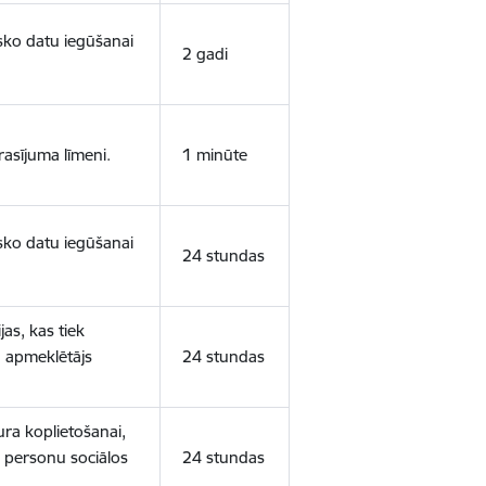
isko datu iegūšanai
2 gadi
rasījuma līmeni.
1 minūte
isko datu iegūšanai
24 stundas
as, kas tiek
ā apmeklētājs
24 stundas
ura koplietošanai,
o personu sociālos
24 stundas