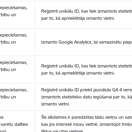
nepieciešamas,
Reģistrē unikālu ID, kas tiek izmantots statist
arbību un
par to, kā apmeklētājs izmanto vietni.
nepieciešamas,
arbību un
Izmanto Google Analytics, lai samazinātu piep
nepieciešamas,
Reģistrē unikālu ID, kas tiek izmantots statist
arbību un
par to, kā apmeklētājs izmanto vietni.
nepieciešamas,
Reģistrē unikālu ID priekš jaunākās GA 4 versij
arbību un
izmantots statistisko datu iegūšanai par to, k
izmanto vietni.
es
Šīs sīkdatnes ir paredzētas tādu vietņu un sat
varētu dalīties
kas jūs interesē mūsu vietnē, izmantojot treš
los)
tīklus vai citas vietnes.