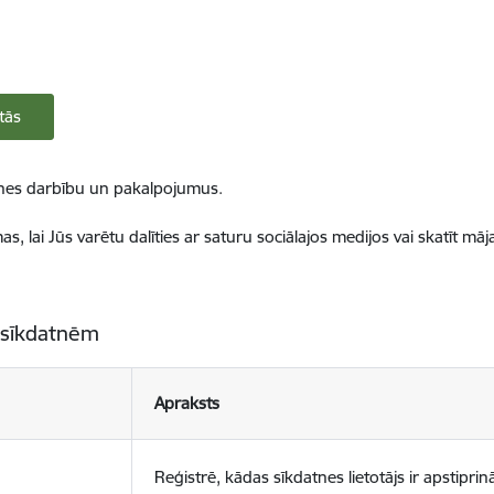
tās
ietnes darbību un pakalpojumus.
, lai Jūs varētu dalīties ar saturu sociālajos medijos vai skatīt mā
 sīkdatnēm
Apraksts
Reģistrē, kādas sīkdatnes lietotājs ir apstiprinā