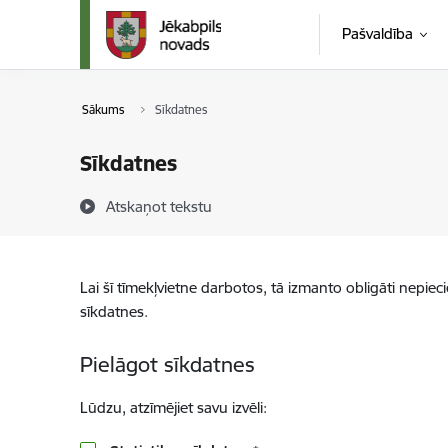
Pāriet uz lapas saturu
Pašvaldība
Sākums
Sīkdatnes
Sīkdatnes
Atskaņot tekstu
Lai šī tīmekļvietne darbotos, tā izmanto obligāti nepiec
sīkdatnes.
Pielāgot sīkdatnes
Lūdzu, atzīmējiet savu izvēli: