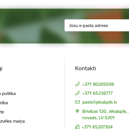
i
Kontakti
t
+371 80205008
+371 65236777
 politika
E-pasts:
pasts@jekabpils.lv
mība
Brīvības 120, Jēkabpils,
te
novads, LV-5201
izvēles maiņa
+371 65207304