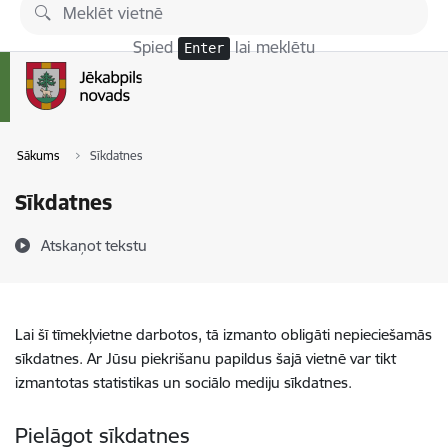
Pāriet uz lapas saturu
Spied
lai meklētu
Enter
Sākums
Sīkdatnes
Sīkdatnes
Atskaņot tekstu
Lai šī tīmekļvietne darbotos, tā izmanto obligāti nepieciešamās
sīkdatnes. Ar Jūsu piekrišanu papildus šajā vietnē var tikt
izmantotas statistikas un sociālo mediju sīkdatnes.
Pielāgot sīkdatnes