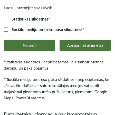
Lūdzu, atzīmējiet savu izvēli:
Statistikas sīkdatnes
*
Sociālo mediju un trešo pušu sīkdatnes
**
Noraidīt
Apstiprināt atzīmētās
*
Statistikas sīkdatnes - nepieciešamas, lai uzlabotu vietnes
darbību un pakalpojumus.
**
Sociālo mediju un trešo pušu sīkdatnes - nepieciešamas, lai
Jūs varētu dalīties ar saturu sociālajos medijos vai skatīt
mājaslapai pievienoto trešo pušu saturu, piemēram, Google
Maps, PowerBI vai citus.
Detalizētāka informācija par izmantotajām