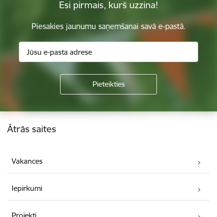
Esi pirmais, kurš uzzina!
Piesakies jaunumu saņemšanai savā e-pastā.
Kājene
Ātrās saites
Vakances
Iepirkumi
Projekti