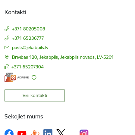
Kontakti
+371 80205008
+371 65236777
E-pasts:
pasts@jekabpils.lv
Brīvības 120, Jēkabpils, Jēkabpils novads, LV-5201
+371 65207304
Visi kontakti
Sekojiet mums