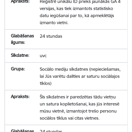
Reģistrē unikālu ID priekš jaunākās GA 4
versijas, kas tiek izmantots statistisko
datu iegūšanai par to, kā apmeklētājs
izmanto vietni.
24 stundas
uvc
Sociālo mediju sīkdatnes (nepieciešamas,
lai Jūs varētu dalīties ar saturu sociālajos
tīklos)
Šīs sīkdatnes ir paredzētas tādu vietņu
un satura koplietošanai, kas jūs interesē
mūsu vietnē, izmantojot trešo personu
sociālos tīklus vai citas vietnes.
24 stundas