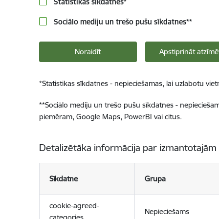
Statistikas sīkdatnes
*
Sociālo mediju un trešo pušu sīkdatnes
**
Noraidīt
Apstiprināt atzīmē
*
Statistikas sīkdatnes - nepieciešamas, lai uzlabotu v
**
Sociālo mediju un trešo pušu sīkdatnes - nepieciešamas
piemēram, Google Maps, PowerBI vai citus.
Detalizētāka informācija par izmantotajām
Sīkdatne
Grupa
cookie-agreed-
Nepieciešams
categories