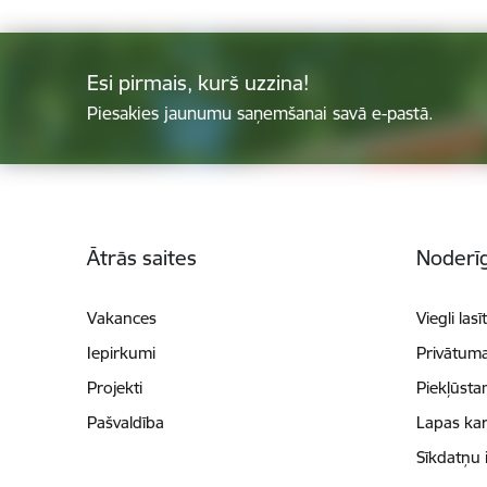
Esi pirmais, kurš uzzina!
Piesakies jaunumu saņemšanai savā e-pastā.
Kājene
Ātrās saites
Noderīg
Vakances
Viegli lasī
Iepirkumi
Privātuma
Projekti
Piekļūsta
Pašvaldība
Lapas kar
Sīkdatņu 