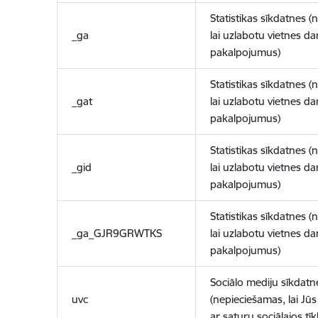
Statistikas sīkdatnes (
_ga
lai uzlabotu vietnes d
pakalpojumus)
Statistikas sīkdatnes (
_gat
lai uzlabotu vietnes d
pakalpojumus)
Statistikas sīkdatnes (
_gid
lai uzlabotu vietnes d
pakalpojumus)
Statistikas sīkdatnes (
_ga_GJR9GRWTKS
lai uzlabotu vietnes d
pakalpojumus)
Sociālo mediju sīkdatn
uvc
(nepieciešamas, lai Jūs 
ar saturu sociālajos tīk