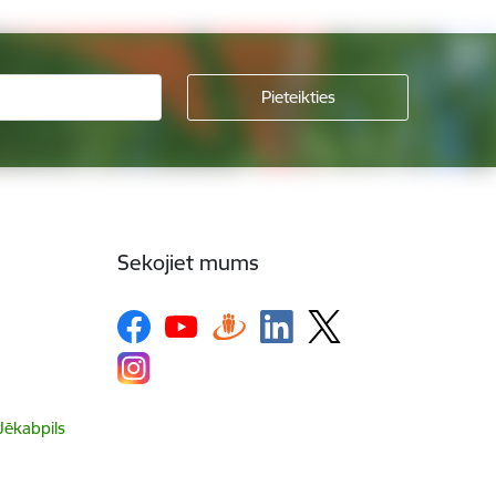
Sekojiet mums
 Jēkabpils