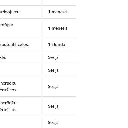
 paziņojumu.
1 mēnesis
otājs ir
1 mēnesis
 autentificētos.
1 stunda
kļa.
Sesija
Sesija
 nerādītu
Sesija
ēruši tos.
 nerādītu
Sesija
ēruši tos.
Sesija