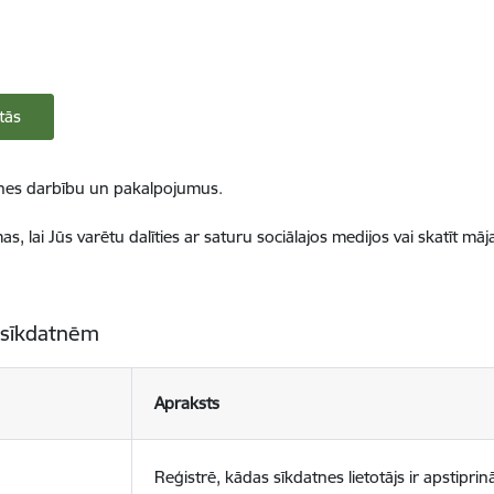
tās
ietnes darbību un pakalpojumus.
, lai Jūs varētu dalīties ar saturu sociālajos medijos vai skatīt mā
 sīkdatnēm
Apraksts
Reģistrē, kādas sīkdatnes lietotājs ir apstiprinā