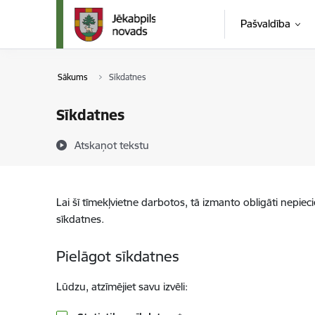
Pāriet uz lapas saturu
Pašvaldība
Sākums
Sīkdatnes
Sīkdatnes
Atskaņot tekstu
Lai šī tīmekļvietne darbotos, tā izmanto obligāti nepiec
sīkdatnes.
Pielāgot sīkdatnes
Lūdzu, atzīmējiet savu izvēli: