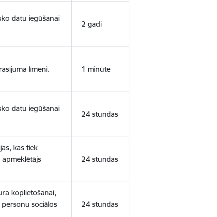
isko datu iegūšanai
2 gadi
rasījuma līmeni.
1 minūte
isko datu iegūšanai
24 stundas
as, kas tiek
ā apmeklētājs
24 stundas
ura koplietošanai,
o personu sociālos
24 stundas