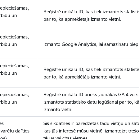
nepieciešamas,
Reģistrē unikālu ID, kas tiek izmantots statist
arbību un
par to, kā apmeklētājs izmanto vietni.
nepieciešamas,
arbību un
Izmanto Google Analytics, lai samazinātu piep
nepieciešamas,
Reģistrē unikālu ID, kas tiek izmantots statist
arbību un
par to, kā apmeklētājs izmanto vietni.
nepieciešamas,
Reģistrē unikālu ID priekš jaunākās GA 4 versij
arbību un
izmantots statistisko datu iegūšanai par to, k
izmanto vietni.
es
Šīs sīkdatnes ir paredzētas tādu vietņu un sat
varētu dalīties
kas jūs interesē mūsu vietnē, izmantojot treš
los)
tīklus vai citas vietnes.