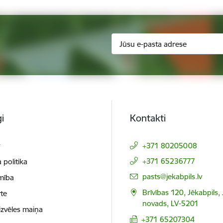
i
Kontakti
t
+371 80205008
+371 65236777
 politika
E-pasts:
pasts@jekabpils.lv
mība
Brīvības 120, Jēkabpils,
te
novads, LV-5201
izvēles maiņa
+371 65207304