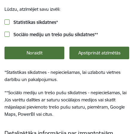
Lūdzu, atzīmējiet savu izvēli:
Statistikas sīkdatnes
*
Sociālo mediju un trešo pušu sīkdatnes
**
Noraidīt
Apstiprināt atzīmētās
*
Statistikas sīkdatnes - nepieciešamas, lai uzlabotu vietnes
darbību un pakalpojumus.
**
Sociālo mediju un trešo pušu sīkdatnes - nepieciešamas, lai
Jūs varētu dalīties ar saturu sociālajos medijos vai skatīt
mājaslapai pievienoto trešo pušu saturu, piemēram, Google
Maps, PowerBI vai citus.
Detalizētāka informācija par izmantotajām