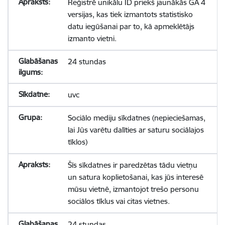
Reģistrē unikālu ID priekš jaunākās GA 4
versijas, kas tiek izmantots statistisko
datu iegūšanai par to, kā apmeklētājs
izmanto vietni.
24 stundas
uvc
Sociālo mediju sīkdatnes (nepieciešamas,
lai Jūs varētu dalīties ar saturu sociālajos
tīklos)
Šīs sīkdatnes ir paredzētas tādu vietņu
un satura koplietošanai, kas jūs interesē
mūsu vietnē, izmantojot trešo personu
sociālos tīklus vai citas vietnes.
24 stundas