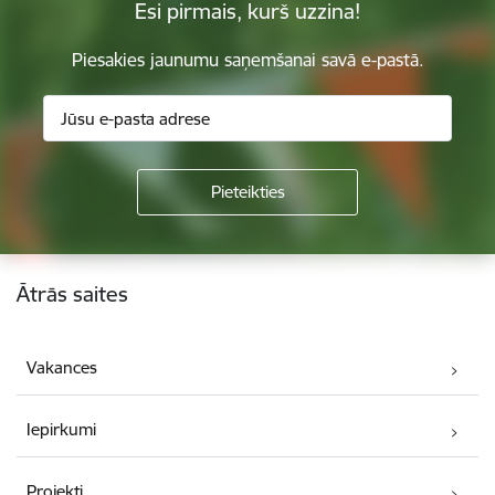
Esi pirmais, kurš uzzina!
Piesakies jaunumu saņemšanai savā e-pastā.
Kājene
Ātrās saites
Vakances
Iepirkumi
Projekti