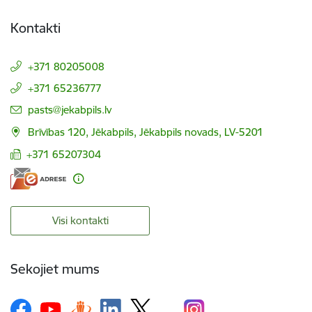
Kontakti
+371 80205008
+371 65236777
E-pasts:
pasts@jekabpils.lv
Brīvības 120, Jēkabpils, Jēkabpils novads, LV-5201
+371 65207304
Visi kontakti
Sekojiet mums