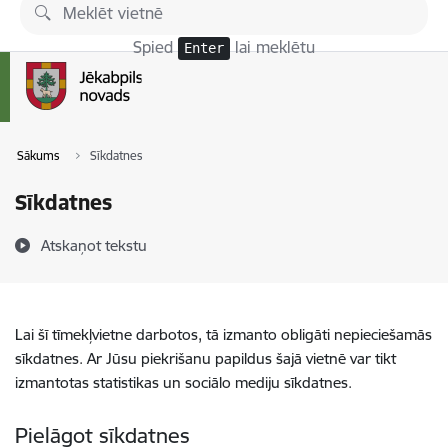
Pāriet uz lapas saturu
Spied
lai meklētu
Enter
Sākums
Sīkdatnes
Sīkdatnes
Atskaņot tekstu
Lai šī tīmekļvietne darbotos, tā izmanto obligāti nepieciešamās
sīkdatnes. Ar Jūsu piekrišanu papildus šajā vietnē var tikt
izmantotas statistikas un sociālo mediju sīkdatnes.
Pielāgot sīkdatnes