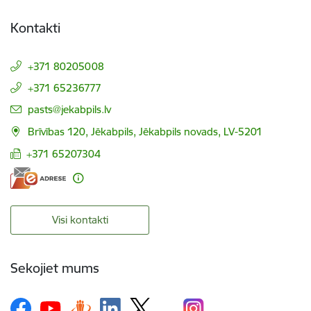
Kontakti
+371 80205008
+371 65236777
E-pasts:
pasts@jekabpils.lv
Brīvības 120, Jēkabpils, Jēkabpils novads, LV-5201
+371 65207304
Visi kontakti
Sekojiet mums