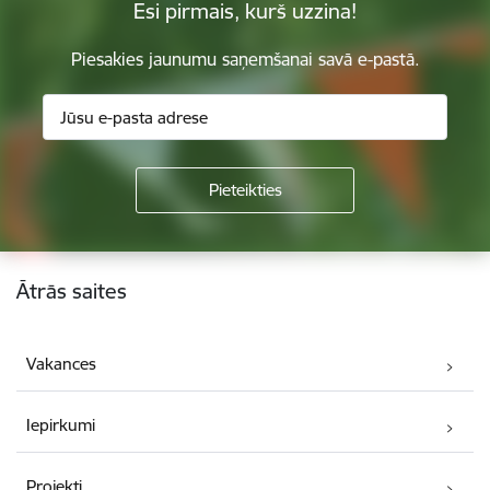
Esi pirmais, kurš uzzina!
Piesakies jaunumu saņemšanai savā e-pastā.
Kājene
Ātrās saites
Vakances
Iepirkumi
Projekti