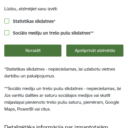
Lūdzu, atzīmējiet savu izvēli:
Statistikas sīkdatnes
*
Sociālo mediju un trešo pušu sīkdatnes
**
Noraidīt
Apstiprināt atzīmētās
*
Statistikas sīkdatnes - nepieciešamas, lai uzlabotu vietnes
darbību un pakalpojumus.
**
Sociālo mediju un trešo pušu sīkdatnes - nepieciešamas, lai
Jūs varētu dalīties ar saturu sociālajos medijos vai skatīt
mājaslapai pievienoto trešo pušu saturu, piemēram, Google
Maps, PowerBI vai citus.
Detalizētāka informācija par izmantotajām