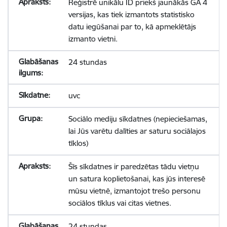
Reģistrē unikālu ID priekš jaunākās GA 4
versijas, kas tiek izmantots statistisko
datu iegūšanai par to, kā apmeklētājs
izmanto vietni.
24 stundas
uvc
Sociālo mediju sīkdatnes (nepieciešamas,
lai Jūs varētu dalīties ar saturu sociālajos
tīklos)
Šīs sīkdatnes ir paredzētas tādu vietņu
un satura koplietošanai, kas jūs interesē
mūsu vietnē, izmantojot trešo personu
sociālos tīklus vai citas vietnes.
24 stundas