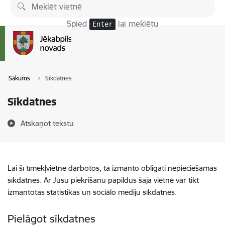
Pāriet uz lapas saturu
Spied
lai meklētu
Enter
Sākums
Sīkdatnes
Sīkdatnes
Atskaņot tekstu
Lai šī tīmekļvietne darbotos, tā izmanto obligāti nepieciešamās
sīkdatnes. Ar Jūsu piekrišanu papildus šajā vietnē var tikt
izmantotas statistikas un sociālo mediju sīkdatnes.
Pielāgot sīkdatnes