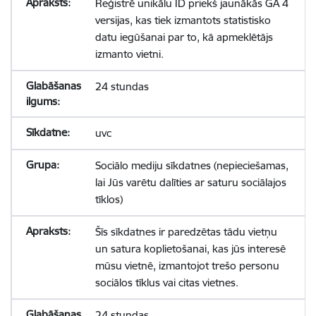
Reģistrē unikālu ID priekš jaunākās GA 4
versijas, kas tiek izmantots statistisko
datu iegūšanai par to, kā apmeklētājs
izmanto vietni.
24 stundas
uvc
Sociālo mediju sīkdatnes (nepieciešamas,
lai Jūs varētu dalīties ar saturu sociālajos
tīklos)
Šīs sīkdatnes ir paredzētas tādu vietņu
un satura koplietošanai, kas jūs interesē
mūsu vietnē, izmantojot trešo personu
sociālos tīklus vai citas vietnes.
24 stundas