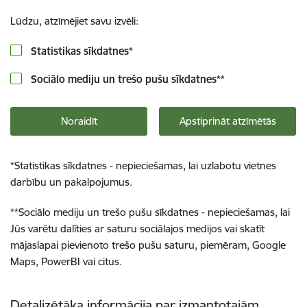
Lūdzu, atzīmējiet savu izvēli:
Statistikas sīkdatnes
*
Sociālo mediju un trešo pušu sīkdatnes
**
Noraidīt
Apstiprināt atzīmētās
*
Statistikas sīkdatnes - nepieciešamas, lai uzlabotu vietnes
darbību un pakalpojumus.
**
Sociālo mediju un trešo pušu sīkdatnes - nepieciešamas, lai
Jūs varētu dalīties ar saturu sociālajos medijos vai skatīt
mājaslapai pievienoto trešo pušu saturu, piemēram, Google
Maps, PowerBI vai citus.
Detalizētāka informācija par izmantotajām