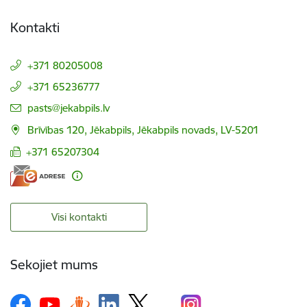
Kontakti
+371 80205008
+371 65236777
E-pasts:
pasts@jekabpils.lv
Brīvības 120, Jēkabpils, Jēkabpils novads, LV-5201
+371 65207304
Visi kontakti
Sekojiet mums