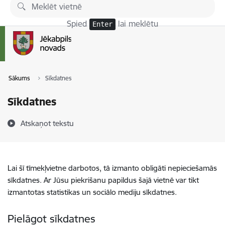
Pāriet uz lapas saturu
Spied
lai meklētu
Enter
Sākums
Sīkdatnes
Sīkdatnes
Atskaņot tekstu
Lai šī tīmekļvietne darbotos, tā izmanto obligāti nepieciešamās
sīkdatnes. Ar Jūsu piekrišanu papildus šajā vietnē var tikt
izmantotas statistikas un sociālo mediju sīkdatnes.
Pielāgot sīkdatnes