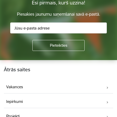
Esi pirmais, kurš uzzina!
Piesakies jaunumu saņemšanai savā e-pastā.
Kājene
Ātrās saites
Vakances
Iepirkumi
Projekti