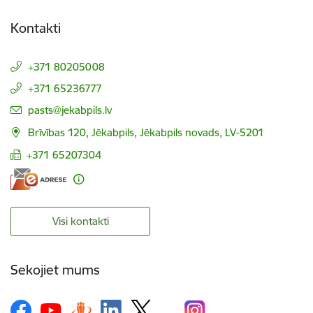
Kontakti
+371 80205008
+371 65236777
E-pasts:
pasts@jekabpils.lv
Brīvības 120, Jēkabpils, Jēkabpils novads, LV-5201
+371 65207304
Visi kontakti
Sekojiet mums