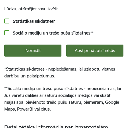
Lūdzu, atzīmējiet savu izvēli:
Statistikas sīkdatnes
*
Sociālo mediju un trešo pušu sīkdatnes
**
Noraidīt
Apstiprināt atzīmētās
*
Statistikas sīkdatnes - nepieciešamas, lai uzlabotu vietnes
darbību un pakalpojumus.
**
Sociālo mediju un trešo pušu sīkdatnes - nepieciešamas, lai
Jūs varētu dalīties ar saturu sociālajos medijos vai skatīt
mājaslapai pievienoto trešo pušu saturu, piemēram, Google
Maps, PowerBI vai citus.
Detalizētāka informācija par izmantotajām