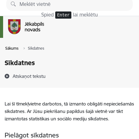
Pāriet uz lapas saturu
Spied
lai meklētu
Enter
Sākums
Sīkdatnes
Sīkdatnes
Atskaņot tekstu
Lai šī tīmekļvietne darbotos, tā izmanto obligāti nepieciešamās
sīkdatnes. Ar Jūsu piekrišanu papildus šajā vietnē var tikt
izmantotas statistikas un sociālo mediju sīkdatnes.
Pielāgot sīkdatnes