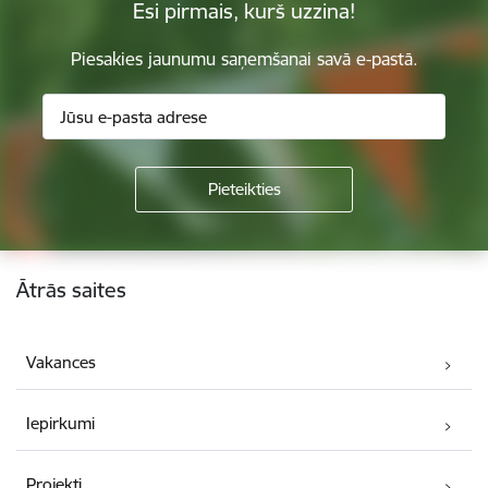
Esi pirmais, kurš uzzina!
Piesakies jaunumu saņemšanai savā e-pastā.
Kājene
Ātrās saites
Vakances
Iepirkumi
Projekti