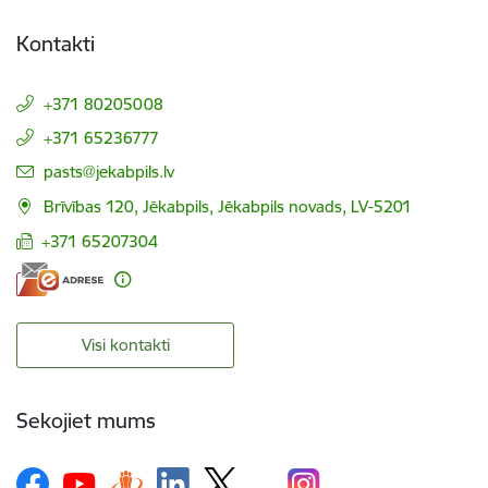
Kontakti
+371 80205008
+371 65236777
E-pasts:
pasts@jekabpils.lv
Brīvības 120, Jēkabpils, Jēkabpils novads, LV-5201
+371 65207304
Visi kontakti
Sekojiet mums