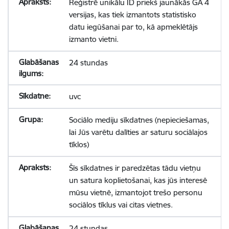
Reģistrē unikālu ID priekš jaunākās GA 4
versijas, kas tiek izmantots statistisko
datu iegūšanai par to, kā apmeklētājs
izmanto vietni.
24 stundas
uvc
Sociālo mediju sīkdatnes (nepieciešamas,
lai Jūs varētu dalīties ar saturu sociālajos
tīklos)
Šīs sīkdatnes ir paredzētas tādu vietņu
un satura koplietošanai, kas jūs interesē
mūsu vietnē, izmantojot trešo personu
sociālos tīklus vai citas vietnes.
24 stundas