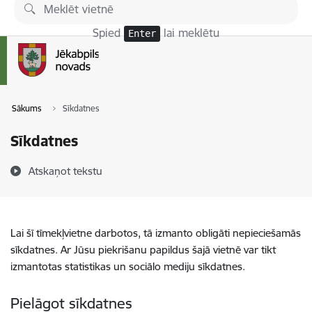
Pāriet uz lapas saturu
Spied
lai meklētu
Enter
Sākums
Sīkdatnes
Sīkdatnes
Atskaņot tekstu
Lai šī tīmekļvietne darbotos, tā izmanto obligāti nepieciešamās
sīkdatnes. Ar Jūsu piekrišanu papildus šajā vietnē var tikt
izmantotas statistikas un sociālo mediju sīkdatnes.
Pielāgot sīkdatnes