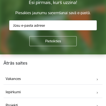
Esi pirmais, kurš uzzina!
Piesakies jaunumu saņemšanai savā e-pastā.
Kājene
Ātrās saites
Vakances
Iepirkumi
Projekti