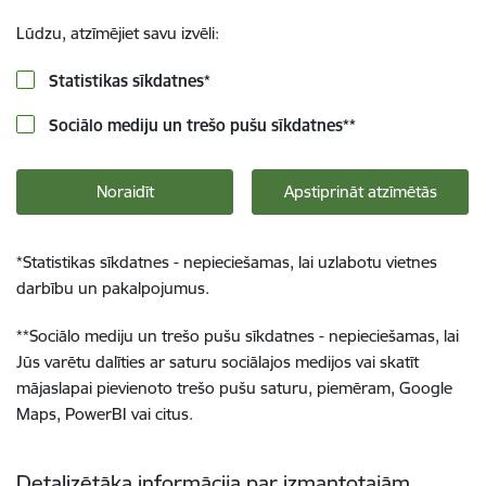
Lūdzu, atzīmējiet savu izvēli:
Statistikas sīkdatnes
*
Sociālo mediju un trešo pušu sīkdatnes
**
Noraidīt
Apstiprināt atzīmētās
*
Statistikas sīkdatnes - nepieciešamas, lai uzlabotu vietnes
darbību un pakalpojumus.
**
Sociālo mediju un trešo pušu sīkdatnes - nepieciešamas, lai
Jūs varētu dalīties ar saturu sociālajos medijos vai skatīt
mājaslapai pievienoto trešo pušu saturu, piemēram, Google
Maps, PowerBI vai citus.
Detalizētāka informācija par izmantotajām