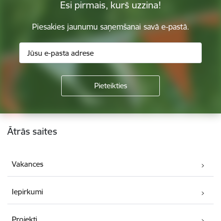
Esi pirmais, kurš uzzina!
Piesakies jaunumu saņemšanai savā e-pastā.
Kājene
Ātrās saites
Vakances
Iepirkumi
Projekti