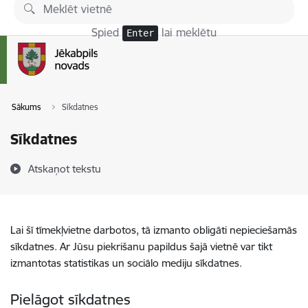
Pāriet uz lapas saturu
Spied
lai meklētu
Enter
Sākums
Sīkdatnes
Sīkdatnes
Atskaņot tekstu
Lai šī tīmekļvietne darbotos, tā izmanto obligāti nepieciešamās
sīkdatnes. Ar Jūsu piekrišanu papildus šajā vietnē var tikt
izmantotas statistikas un sociālo mediju sīkdatnes.
Pielāgot sīkdatnes