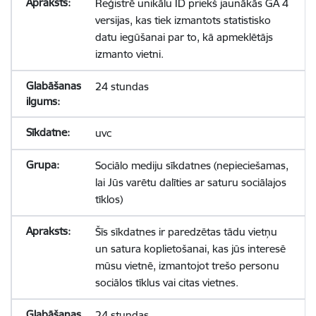
Reģistrē unikālu ID priekš jaunākās GA 4
versijas, kas tiek izmantots statistisko
datu iegūšanai par to, kā apmeklētājs
izmanto vietni.
24 stundas
uvc
Sociālo mediju sīkdatnes (nepieciešamas,
lai Jūs varētu dalīties ar saturu sociālajos
tīklos)
Šīs sīkdatnes ir paredzētas tādu vietņu
un satura koplietošanai, kas jūs interesē
mūsu vietnē, izmantojot trešo personu
sociālos tīklus vai citas vietnes.
24 stundas