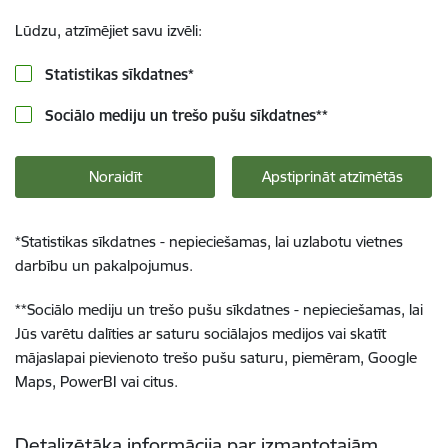
Lūdzu, atzīmējiet savu izvēli:
Statistikas sīkdatnes
*
Sociālo mediju un trešo pušu sīkdatnes
**
Noraidīt
Apstiprināt atzīmētās
*
Statistikas sīkdatnes - nepieciešamas, lai uzlabotu vietnes
darbību un pakalpojumus.
**
Sociālo mediju un trešo pušu sīkdatnes - nepieciešamas, lai
Jūs varētu dalīties ar saturu sociālajos medijos vai skatīt
mājaslapai pievienoto trešo pušu saturu, piemēram, Google
Maps, PowerBI vai citus.
Detalizētāka informācija par izmantotajām