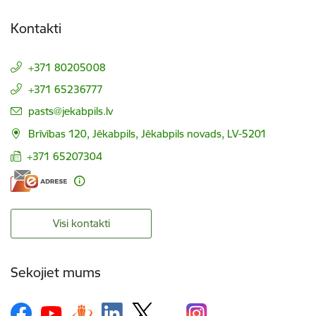
Kontakti
+371 80205008
+371 65236777
E-pasts:
pasts@jekabpils.lv
Brīvības 120, Jēkabpils, Jēkabpils novads, LV-5201
+371 65207304
Visi kontakti
Sekojiet mums