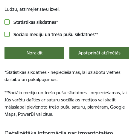
Lūdzu, atzīmējiet savu izvēli:
Statistikas sīkdatnes
*
Sociālo mediju un trešo pušu sīkdatnes
**
Noraidīt
Apstiprināt atzīmētās
*
Statistikas sīkdatnes - nepieciešamas, lai uzlabotu vietnes
darbību un pakalpojumus.
**
Sociālo mediju un trešo pušu sīkdatnes - nepieciešamas, lai
Jūs varētu dalīties ar saturu sociālajos medijos vai skatīt
mājaslapai pievienoto trešo pušu saturu, piemēram, Google
Maps, PowerBI vai citus.
Detalizētāka informācija par izmantotajām