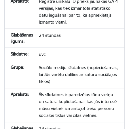
Reģistrē unikālu ID priekš jaunākās GA 4
versijas, kas tiek izmantots statistisko
datu iegūšanai par to, kā apmeklētājs
izmanto vietni.
24 stundas
uvc
Sociālo mediju sīkdatnes (nepieciešamas,
lai Jūs varētu dalīties ar saturu sociālajos
tīklos)
Šīs sīkdatnes ir paredzētas tādu vietņu
un satura koplietošanai, kas jūs interesē
mūsu vietnē, izmantojot trešo personu
sociālos tīklus vai citas vietnes.
24 stundas