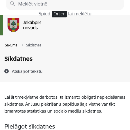
Pāriet uz lapas saturu
Spied
lai meklētu
Enter
Sākums
Sīkdatnes
Sīkdatnes
Atskaņot tekstu
Lai šī tīmekļvietne darbotos, tā izmanto obligāti nepieciešamās
sīkdatnes. Ar Jūsu piekrišanu papildus šajā vietnē var tikt
izmantotas statistikas un sociālo mediju sīkdatnes.
Pielāgot sīkdatnes