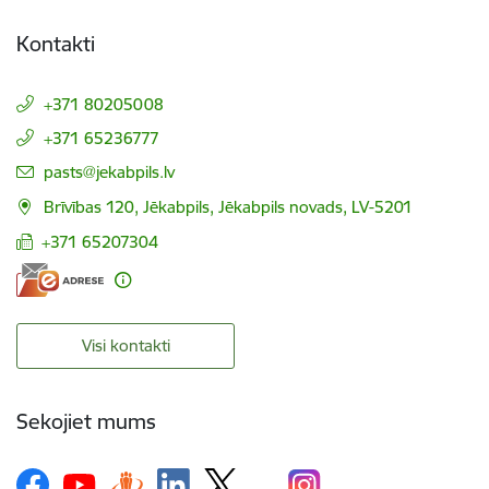
Kontakti
+371 80205008
+371 65236777
E-pasts:
pasts@jekabpils.lv
Brīvības 120, Jēkabpils, Jēkabpils novads, LV-5201
+371 65207304
Visi kontakti
Sekojiet mums