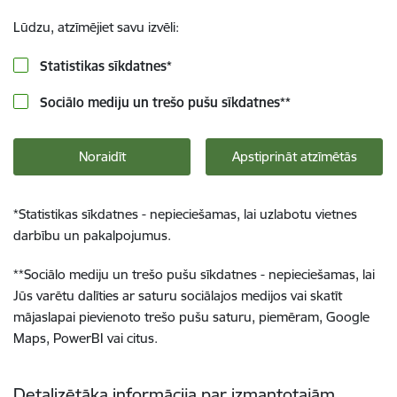
Lūdzu, atzīmējiet savu izvēli:
Statistikas sīkdatnes
*
Sociālo mediju un trešo pušu sīkdatnes
**
Noraidīt
Apstiprināt atzīmētās
*
Statistikas sīkdatnes - nepieciešamas, lai uzlabotu vietnes
darbību un pakalpojumus.
**
Sociālo mediju un trešo pušu sīkdatnes - nepieciešamas, lai
Jūs varētu dalīties ar saturu sociālajos medijos vai skatīt
mājaslapai pievienoto trešo pušu saturu, piemēram, Google
Maps, PowerBI vai citus.
Detalizētāka informācija par izmantotajām