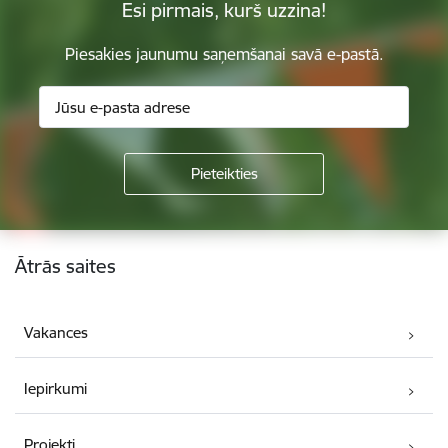
Esi pirmais, kurš uzzina!
Piesakies jaunumu saņemšanai savā e-pastā.
Kājene
Ātrās saites
Vakances
Iepirkumi
Projekti