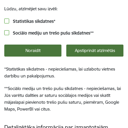
Lūdzu, atzīmējiet savu izvēli:
Statistikas sīkdatnes
*
Sociālo mediju un trešo pušu sīkdatnes
**
Noraidīt
Apstiprināt atzīmētās
*
Statistikas sīkdatnes - nepieciešamas, lai uzlabotu vietnes
darbību un pakalpojumus.
**
Sociālo mediju un trešo pušu sīkdatnes - nepieciešamas, lai
Jūs varētu dalīties ar saturu sociālajos medijos vai skatīt
mājaslapai pievienoto trešo pušu saturu, piemēram, Google
Maps, PowerBI vai citus.
Detalizētāka informācija par izmantotajām