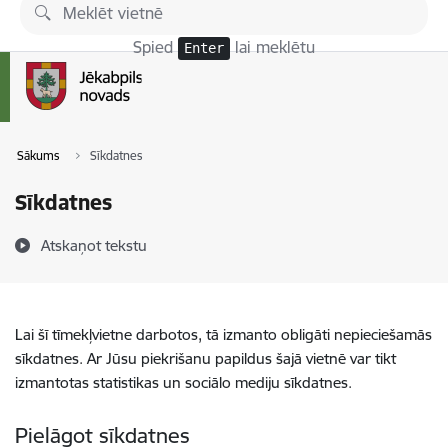
Pāriet uz lapas saturu
Spied
lai meklētu
Enter
Sākums
Sīkdatnes
Sīkdatnes
Atskaņot tekstu
Lai šī tīmekļvietne darbotos, tā izmanto obligāti nepieciešamās
sīkdatnes. Ar Jūsu piekrišanu papildus šajā vietnē var tikt
izmantotas statistikas un sociālo mediju sīkdatnes.
Pielāgot sīkdatnes