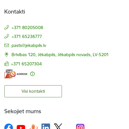
Kontakti
+371 80205008
+371 65236777
E-pasts:
pasts@jekabpils.lv
Brīvības 120, Jēkabpils, Jēkabpils novads, LV-5201
+371 65207304
Visi kontakti
Sekojiet mums