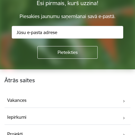
Esi pirmais, kurš uzzina!
Piesakies jaunumu saņemšanai savā e-pastā.
Kājene
Ātrās saites
Vakances
Iepirkumi
Projekti