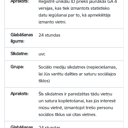
Reģistrē unikālu ID priekš jaunākās GA 4
versijas, kas tiek izmantots statistisko
datu iegūšanai par to, kā apmeklētājs
izmanto vietni.
24 stundas
uvc
Sociālo mediju sīkdatnes (nepieciešamas,
lai Jūs varētu dalīties ar saturu sociālajos
tīklos)
Šīs sīkdatnes ir paredzētas tādu vietņu
un satura koplietošanai, kas jūs interesē
mūsu vietnē, izmantojot trešo personu
sociālos tīklus vai citas vietnes.
24 stundas