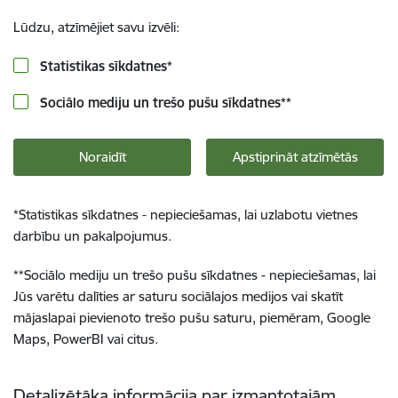
Lūdzu, atzīmējiet savu izvēli:
Statistikas sīkdatnes
*
Sociālo mediju un trešo pušu sīkdatnes
**
Noraidīt
Apstiprināt atzīmētās
*
Statistikas sīkdatnes - nepieciešamas, lai uzlabotu vietnes
darbību un pakalpojumus.
**
Sociālo mediju un trešo pušu sīkdatnes - nepieciešamas, lai
Jūs varētu dalīties ar saturu sociālajos medijos vai skatīt
mājaslapai pievienoto trešo pušu saturu, piemēram, Google
Maps, PowerBI vai citus.
Detalizētāka informācija par izmantotajām