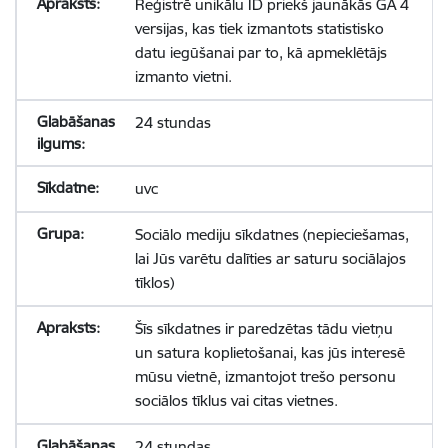
Reģistrē unikālu ID priekš jaunākās GA 4
versijas, kas tiek izmantots statistisko
datu iegūšanai par to, kā apmeklētājs
izmanto vietni.
24 stundas
uvc
Sociālo mediju sīkdatnes (nepieciešamas,
lai Jūs varētu dalīties ar saturu sociālajos
tīklos)
Šīs sīkdatnes ir paredzētas tādu vietņu
un satura koplietošanai, kas jūs interesē
mūsu vietnē, izmantojot trešo personu
sociālos tīklus vai citas vietnes.
24 stundas