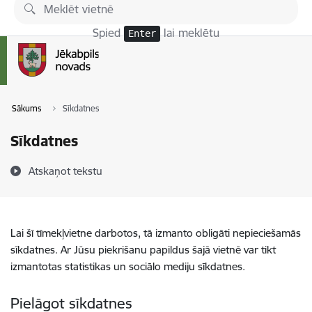
Pāriet uz lapas saturu
Spied
lai meklētu
Enter
Sākums
Sīkdatnes
Sīkdatnes
Atskaņot tekstu
Lai šī tīmekļvietne darbotos, tā izmanto obligāti nepieciešamās
sīkdatnes. Ar Jūsu piekrišanu papildus šajā vietnē var tikt
izmantotas statistikas un sociālo mediju sīkdatnes.
Pielāgot sīkdatnes