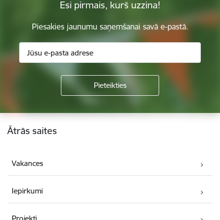
Esi pirmais, kurš uzzina!
Piesakies jaunumu saņemšanai savā e-pastā.
Kājene
Ātrās saites
Vakances
Iepirkumi
Projekti