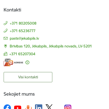
Kontakti
+371 80205008
+371 65236777
E-pasts:
pasts@jekabpils.lv
Brīvības 120, Jēkabpils, Jēkabpils novads, LV-5201
+371 65207304
Visi kontakti
Sekojiet mums