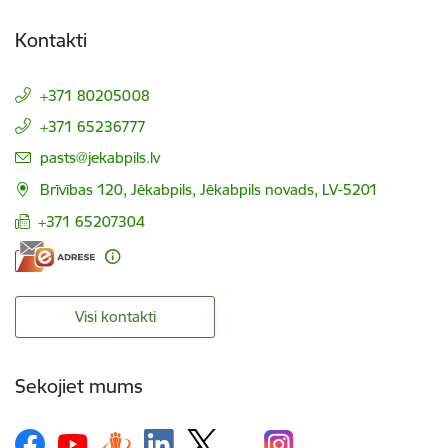
Kontakti
+371 80205008
+371 65236777
E-pasts:
pasts@jekabpils.lv
Brīvības 120, Jēkabpils, Jēkabpils novads, LV-5201
+371 65207304
Visi kontakti
Sekojiet mums