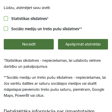
Lūdzu, atzīmējiet savu izvēli:
Statistikas sīkdatnes
*
Sociālo mediju un trešo pušu sīkdatnes
**
Noraidīt
Apstiprināt atzīmētās
*
Statistikas sīkdatnes - nepieciešamas, lai uzlabotu vietnes
darbību un pakalpojumus.
**
Sociālo mediju un trešo pušu sīkdatnes - nepieciešamas, lai
Jūs varētu dalīties ar saturu sociālajos medijos vai skatīt
mājaslapai pievienoto trešo pušu saturu, piemēram, Google
Maps, PowerBI vai citus.
Detalizētāka informācija par izmantotajām