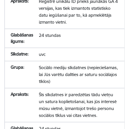
Reģistrē unikālu ID priekš jaunākās GA 4
versijas, kas tiek izmantots statistisko
datu iegūšanai par to, kā apmeklētājs
izmanto vietni.
24 stundas
uvc
Sociālo mediju sīkdatnes (nepieciešamas,
lai Jūs varētu dalīties ar saturu sociālajos
tīklos)
Šīs sīkdatnes ir paredzētas tādu vietņu
un satura koplietošanai, kas jūs interesē
mūsu vietnē, izmantojot trešo personu
sociālos tīklus vai citas vietnes.
24 stundas