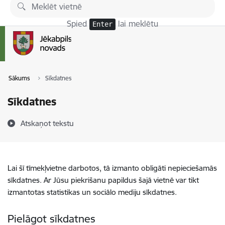
Pāriet uz lapas saturu
Spied
lai meklētu
Enter
Sākums
Sīkdatnes
Sīkdatnes
Atskaņot tekstu
Lai šī tīmekļvietne darbotos, tā izmanto obligāti nepieciešamās
sīkdatnes. Ar Jūsu piekrišanu papildus šajā vietnē var tikt
izmantotas statistikas un sociālo mediju sīkdatnes.
Pielāgot sīkdatnes