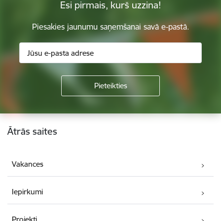
Esi pirmais, kurš uzzina!
Piesakies jaunumu saņemšanai savā e-pastā.
Kājene
Ātrās saites
Vakances
Iepirkumi
Projekti