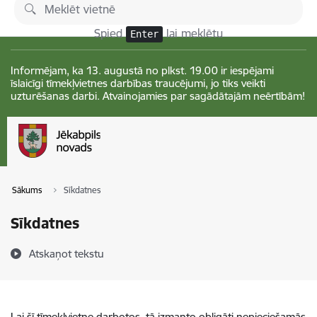
Pāriet uz lapas saturu
Izmaiņas
Spied
lai meklētu
Enter
Informējam, ka 13. augustā no plkst. 19.00 ir iespējami
īslaicīgi tīmekļvietnes darbības traucējumi, jo tiks veikti
uzturēšanas darbi. Atvainojamies par sagādātajām neērtībām!
Sākums
Sīkdatnes
Sīkdatnes
Atskaņot tekstu
Lai šī tīmekļvietne darbotos, tā izmanto obligāti nepieciešamās