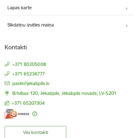
Lapas karte
Sīkdatņu izvēles maiņa
Kontakti
+371 80205008
+371 65236777
E-pasts:
pasts@jekabpils.lv
Brīvības 120, Jēkabpils, Jēkabpils novads, LV-5201
+371 65207304
Visi kontakti