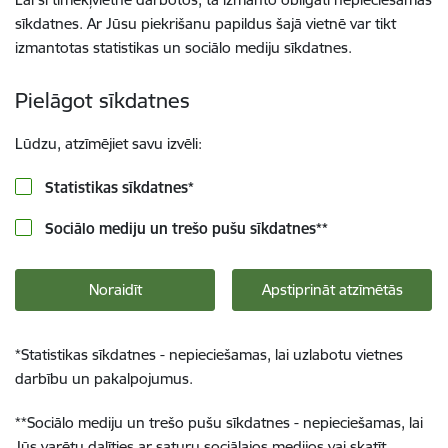
sīkdatnes. Ar Jūsu piekrišanu papildus šajā vietnē var tikt
izmantotas statistikas un sociālo mediju sīkdatnes.
Pielāgot sīkdatnes
Lūdzu, atzīmējiet savu izvēli:
Statistikas sīkdatnes
*
Sociālo mediju un trešo pušu sīkdatnes
**
Noraidīt
Apstiprināt atzīmētās
*
Statistikas sīkdatnes - nepieciešamas, lai uzlabotu vietnes
darbību un pakalpojumus.
**
Sociālo mediju un trešo pušu sīkdatnes - nepieciešamas, lai
Jūs varētu dalīties ar saturu sociālajos medijos vai skatīt