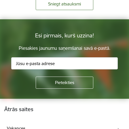
Sniegt atsauksmi
Esi pirmais, kurš uzzina!
Piesakies jaunumu saņemšanai savā e-pastā.
Kājene
Ātrās saites
Vakances