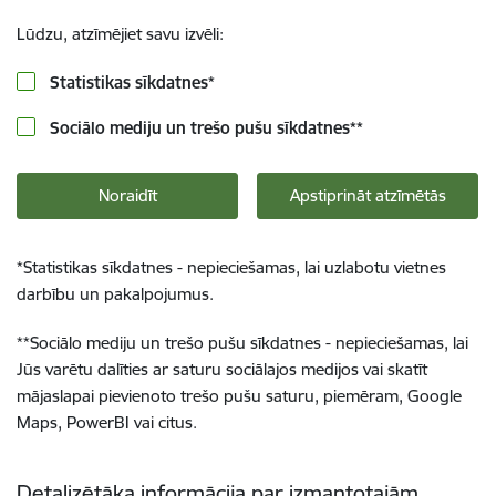
Lūdzu, atzīmējiet savu izvēli:
Statistikas sīkdatnes
*
Sociālo mediju un trešo pušu sīkdatnes
**
Noraidīt
Apstiprināt atzīmētās
*
Statistikas sīkdatnes - nepieciešamas, lai uzlabotu vietnes
darbību un pakalpojumus.
**
Sociālo mediju un trešo pušu sīkdatnes - nepieciešamas, lai
Jūs varētu dalīties ar saturu sociālajos medijos vai skatīt
mājaslapai pievienoto trešo pušu saturu, piemēram, Google
Maps, PowerBI vai citus.
Detalizētāka informācija par izmantotajām