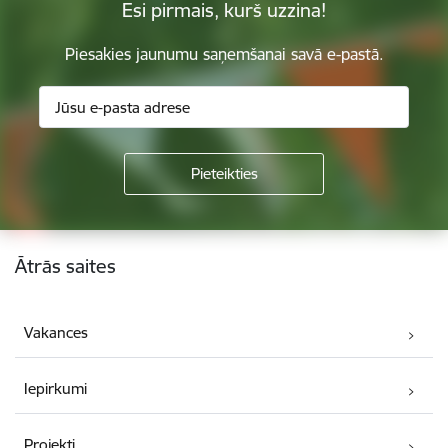
Esi pirmais, kurš uzzina!
Piesakies jaunumu saņemšanai savā e-pastā.
Kājene
Ātrās saites
Vakances
Iepirkumi
Projekti