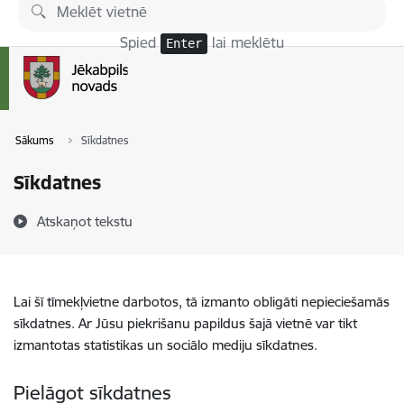
Pāriet uz lapas saturu
Spied
lai meklētu
Enter
Sākums
Sīkdatnes
Sīkdatnes
Atskaņot tekstu
Lai šī tīmekļvietne darbotos, tā izmanto obligāti nepieciešamās
sīkdatnes. Ar Jūsu piekrišanu papildus šajā vietnē var tikt
izmantotas statistikas un sociālo mediju sīkdatnes.
Pielāgot sīkdatnes