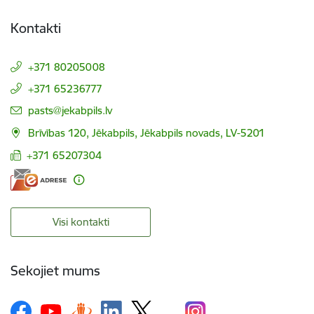
Kontakti
+371 80205008
+371 65236777
E-pasts:
pasts@jekabpils.lv
Brīvības 120, Jēkabpils, Jēkabpils novads, LV-5201
+371 65207304
Visi kontakti
Sekojiet mums