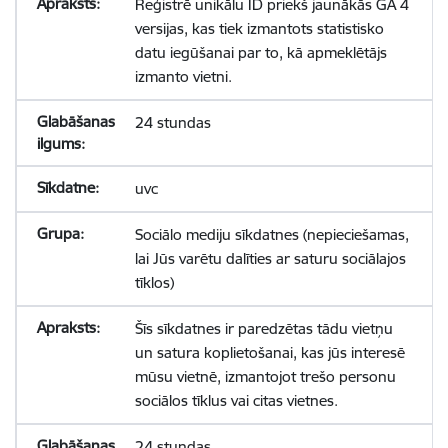
Reģistrē unikālu ID priekš jaunākās GA 4
versijas, kas tiek izmantots statistisko
datu iegūšanai par to, kā apmeklētājs
izmanto vietni.
24 stundas
uvc
Sociālo mediju sīkdatnes (nepieciešamas,
lai Jūs varētu dalīties ar saturu sociālajos
tīklos)
Šīs sīkdatnes ir paredzētas tādu vietņu
un satura koplietošanai, kas jūs interesē
mūsu vietnē, izmantojot trešo personu
sociālos tīklus vai citas vietnes.
24 stundas