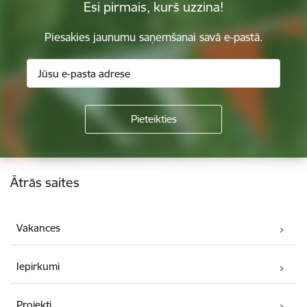
Esi pirmais, kurš uzzina!
Piesakies jaunumu saņemšanai savā e-pastā.
Kājene
Ātrās saites
Vakances
Iepirkumi
Projekti