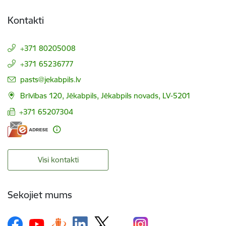
Kontakti
+371 80205008
+371 65236777
E-pasts:
pasts@jekabpils.lv
Brīvības 120, Jēkabpils, Jēkabpils novads, LV-5201
+371 65207304
Visi kontakti
Sekojiet mums