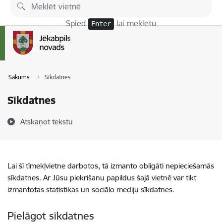
Pāriet uz lapas saturu
Spied
lai meklētu
Enter
Sākums
Sīkdatnes
Sīkdatnes
Atskaņot tekstu
Lai šī tīmekļvietne darbotos, tā izmanto obligāti nepieciešamās
sīkdatnes. Ar Jūsu piekrišanu papildus šajā vietnē var tikt
izmantotas statistikas un sociālo mediju sīkdatnes.
Pielāgot sīkdatnes