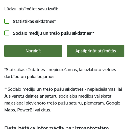
Lūdzu, atzīmējiet savu izvēli:
Statistikas sīkdatnes
*
Sociālo mediju un trešo pušu sīkdatnes
**
Noraidīt
Apstiprināt atzīmētās
*
Statistikas sīkdatnes - nepieciešamas, lai uzlabotu vietnes
darbību un pakalpojumus.
**
Sociālo mediju un trešo pušu sīkdatnes - nepieciešamas, lai
Jūs varētu dalīties ar saturu sociālajos medijos vai skatīt
mājaslapai pievienoto trešo pušu saturu, piemēram, Google
Maps, PowerBI vai citus.
Detalizētāka informācija par izmantotajām