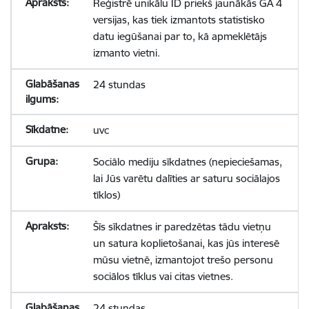
Reģistrē unikālu ID priekš jaunākās GA 4
versijas, kas tiek izmantots statistisko
datu iegūšanai par to, kā apmeklētājs
izmanto vietni.
24 stundas
uvc
Sociālo mediju sīkdatnes (nepieciešamas,
lai Jūs varētu dalīties ar saturu sociālajos
tīklos)
Šīs sīkdatnes ir paredzētas tādu vietņu
un satura koplietošanai, kas jūs interesē
mūsu vietnē, izmantojot trešo personu
sociālos tīklus vai citas vietnes.
24 stundas