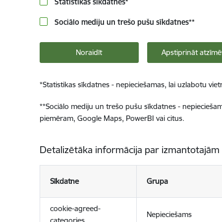
Statistikas sīkdatnes
*
Sociālo mediju un trešo pušu sīkdatnes
**
Noraidīt
Apstiprināt atzīmē
*
Statistikas sīkdatnes - nepieciešamas, lai uzlabotu v
**
Sociālo mediju un trešo pušu sīkdatnes - nepieciešamas
piemēram, Google Maps, PowerBI vai citus.
Detalizētāka informācija par izmantotajām
Sīkdatne
Grupa
cookie-agreed-
Nepieciešams
categories