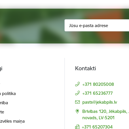
i
Kontakti
t
+371 80205008
+371 65236777
 politika
E-pasts:
pasts@jekabpils.lv
mība
Brīvības 120, Jēkabpils,
te
novads, LV-5201
izvēles maiņa
+371 65207304