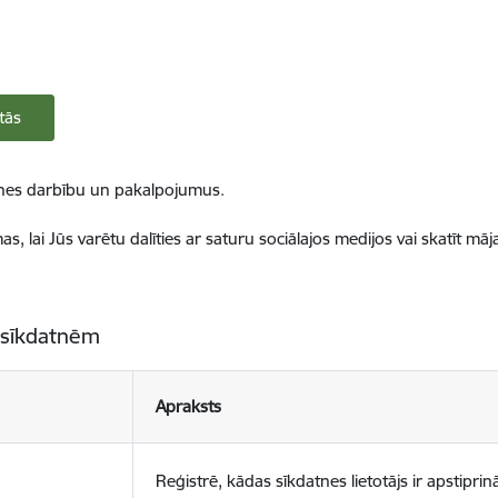
tās
ietnes darbību un pakalpojumus.
, lai Jūs varētu dalīties ar saturu sociālajos medijos vai skatīt mā
 sīkdatnēm
Apraksts
Reģistrē, kādas sīkdatnes lietotājs ir apstiprinā