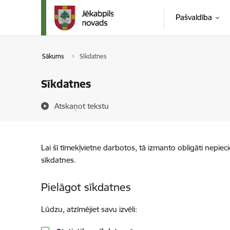
Pāriet uz lapas saturu
Pašvaldība
Sākums
Sīkdatnes
Sīkdatnes
Atskaņot tekstu
Lai šī tīmekļvietne darbotos, tā izmanto obligāti nepiec
sīkdatnes.
Pielāgot sīkdatnes
Lūdzu, atzīmējiet savu izvēli: