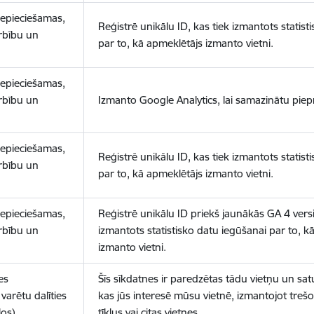
nepieciešamas,
Reģistrē unikālu ID, kas tiek izmantots statist
arbību un
par to, kā apmeklētājs izmanto vietni.
nepieciešamas,
arbību un
Izmanto Google Analytics, lai samazinātu piep
nepieciešamas,
Reģistrē unikālu ID, kas tiek izmantots statist
arbību un
par to, kā apmeklētājs izmanto vietni.
nepieciešamas,
Reģistrē unikālu ID priekš jaunākās GA 4 versij
arbību un
izmantots statistisko datu iegūšanai par to, k
izmanto vietni.
es
Šīs sīkdatnes ir paredzētas tādu vietņu un sat
varētu dalīties
kas jūs interesē mūsu vietnē, izmantojot treš
los)
tīklus vai citas vietnes.