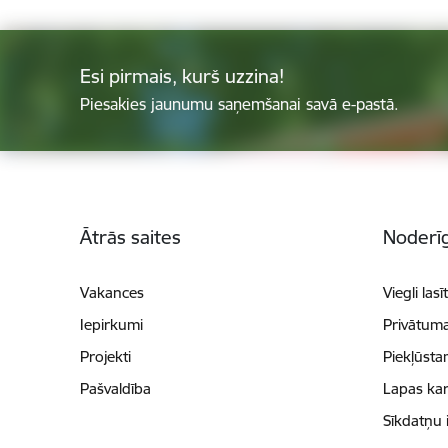
Esi pirmais, kurš uzzina!
Piesakies jaunumu saņemšanai savā e-pastā.
Kājene
Ātrās saites
Noderīg
Vakances
Viegli lasī
Iepirkumi
Privātuma
Projekti
Piekļūsta
Pašvaldība
Lapas kar
Sīkdatņu 