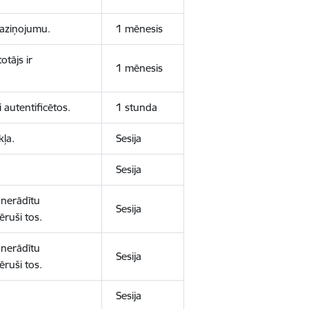
 paziņojumu.
1 mēnesis
otājs ir
1 mēnesis
 autentificētos.
1 stunda
kļa.
Sesija
Sesija
 nerādītu
Sesija
ēruši tos.
 nerādītu
Sesija
ēruši tos.
Sesija