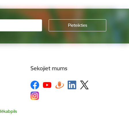
Sekojiet mums
 Jēkabpils