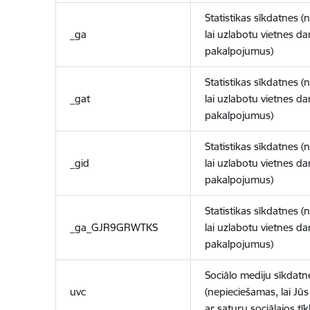
Statistikas sīkdatnes (
_ga
lai uzlabotu vietnes d
pakalpojumus)
Statistikas sīkdatnes (
_gat
lai uzlabotu vietnes d
pakalpojumus)
Statistikas sīkdatnes (
_gid
lai uzlabotu vietnes d
pakalpojumus)
Statistikas sīkdatnes (
_ga_GJR9GRWTKS
lai uzlabotu vietnes d
pakalpojumus)
Sociālo mediju sīkdatn
uvc
(nepieciešamas, lai Jūs 
ar saturu sociālajos tīk