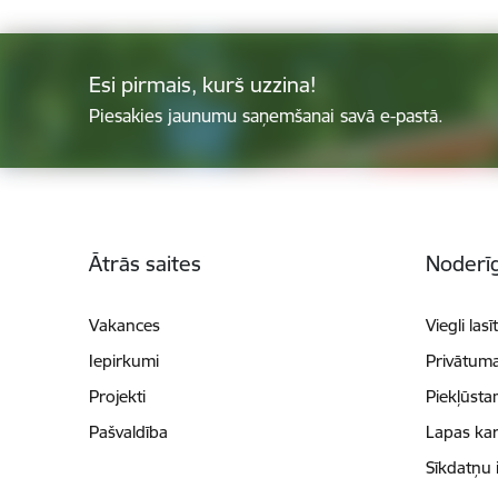
Esi pirmais, kurš uzzina!
Piesakies jaunumu saņemšanai savā e-pastā.
Kājene
Ātrās saites
Noderīg
Vakances
Viegli lasī
Iepirkumi
Privātuma
Projekti
Piekļūsta
Pašvaldība
Lapas kar
Sīkdatņu 