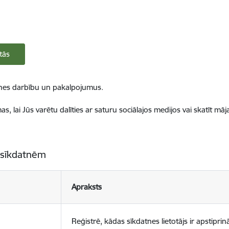
tās
ietnes darbību un pakalpojumus.
, lai Jūs varētu dalīties ar saturu sociālajos medijos vai skatīt mā
 sīkdatnēm
Apraksts
Reģistrē, kādas sīkdatnes lietotājs ir apstiprinā