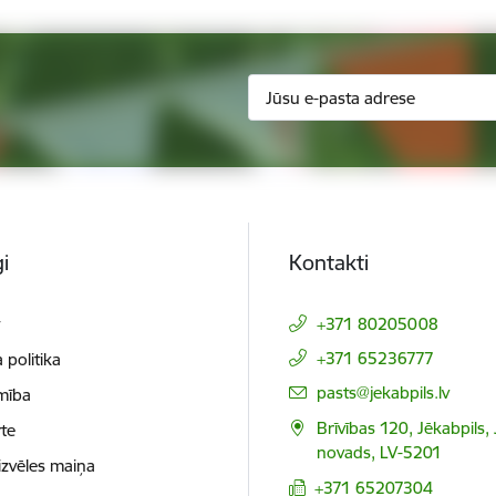
i
Kontakti
t
+371 80205008
+371 65236777
 politika
E-pasts:
pasts@jekabpils.lv
mība
Brīvības 120, Jēkabpils,
te
novads, LV-5201
izvēles maiņa
+371 65207304