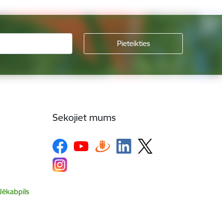
Sekojiet mums
 Jēkabpils