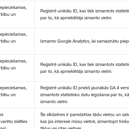
nepieciešamas,
Reģistrē unikālu ID, kas tiek izmantots statist
arbību un
par to, kā apmeklētājs izmanto vietni.
nepieciešamas,
arbību un
Izmanto Google Analytics, lai samazinātu piep
nepieciešamas,
Reģistrē unikālu ID, kas tiek izmantots statist
arbību un
par to, kā apmeklētājs izmanto vietni.
nepieciešamas,
Reģistrē unikālu ID priekš jaunākās GA 4 versij
arbību un
izmantots statistisko datu iegūšanai par to, k
izmanto vietni.
es
Šīs sīkdatnes ir paredzētas tādu vietņu un sat
varētu dalīties
kas jūs interesē mūsu vietnē, izmantojot treš
los)
tīklus vai citas vietnes.