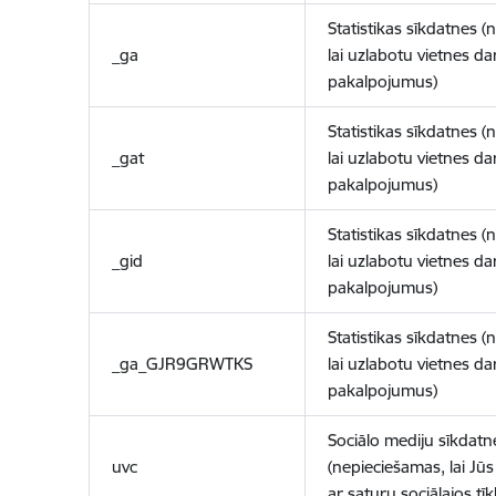
Statistikas sīkdatnes (
_ga
lai uzlabotu vietnes d
pakalpojumus)
Statistikas sīkdatnes (
_gat
lai uzlabotu vietnes d
pakalpojumus)
Statistikas sīkdatnes (
_gid
lai uzlabotu vietnes d
pakalpojumus)
Statistikas sīkdatnes (
_ga_GJR9GRWTKS
lai uzlabotu vietnes d
pakalpojumus)
Sociālo mediju sīkdatn
uvc
(nepieciešamas, lai Jūs 
ar saturu sociālajos tīk