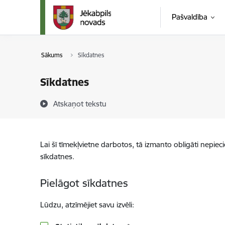
Pāriet uz lapas saturu
Pašvaldība
Sākums
Sīkdatnes
Sīkdatnes
Atskaņot tekstu
Lai šī tīmekļvietne darbotos, tā izmanto obligāti nepiec
sīkdatnes.
Pielāgot sīkdatnes
Lūdzu, atzīmējiet savu izvēli: