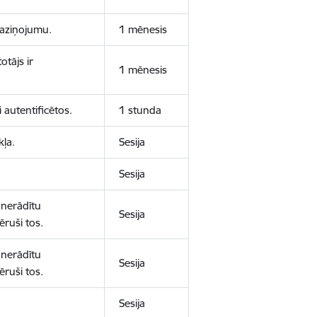
 paziņojumu.
1 mēnesis
otājs ir
1 mēnesis
 autentificētos.
1 stunda
kļa.
Sesija
Sesija
 nerādītu
Sesija
ēruši tos.
 nerādītu
Sesija
ēruši tos.
Sesija