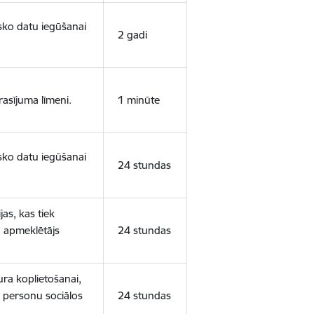
isko datu iegūšanai
2 gadi
rasījuma līmeni.
1 minūte
isko datu iegūšanai
24 stundas
as, kas tiek
ā apmeklētājs
24 stundas
ura koplietošanai,
o personu sociālos
24 stundas