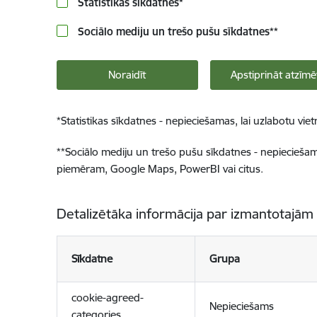
Statistikas sīkdatnes
*
Sociālo mediju un trešo pušu sīkdatnes
**
Noraidīt
Apstiprināt atzīmē
*
Statistikas sīkdatnes - nepieciešamas, lai uzlabotu v
**
Sociālo mediju un trešo pušu sīkdatnes - nepieciešamas
piemēram, Google Maps, PowerBI vai citus.
Detalizētāka informācija par izmantotajām
Sīkdatne
Grupa
cookie-agreed-
Nepieciešams
categories