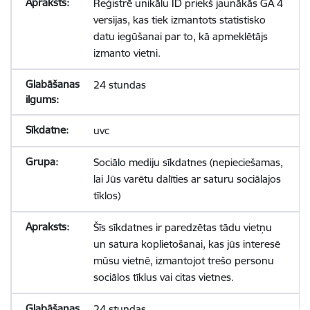
Reģistrē unikālu ID priekš jaunākās GA 4
versijas, kas tiek izmantots statistisko
datu iegūšanai par to, kā apmeklētājs
izmanto vietni.
24 stundas
uvc
Sociālo mediju sīkdatnes (nepieciešamas,
lai Jūs varētu dalīties ar saturu sociālajos
tīklos)
Šīs sīkdatnes ir paredzētas tādu vietņu
un satura koplietošanai, kas jūs interesē
mūsu vietnē, izmantojot trešo personu
sociālos tīklus vai citas vietnes.
24 stundas