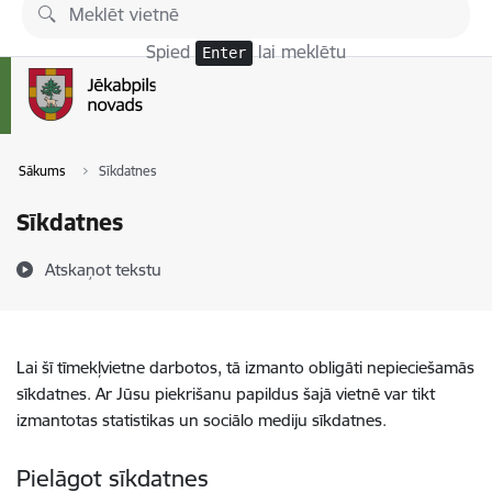
Pāriet uz lapas saturu
Spied
lai meklētu
Enter
Sākums
Sīkdatnes
Sīkdatnes
Atskaņot tekstu
Lai šī tīmekļvietne darbotos, tā izmanto obligāti nepieciešamās
sīkdatnes. Ar Jūsu piekrišanu papildus šajā vietnē var tikt
izmantotas statistikas un sociālo mediju sīkdatnes.
Pielāgot sīkdatnes