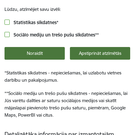
Lūdzu, atzīmējiet savu izvēli:
Statistikas sīkdatnes
*
Sociālo mediju un trešo pušu sīkdatnes
**
Noraidīt
Apstiprināt atzīmētās
*
Statistikas sīkdatnes - nepieciešamas, lai uzlabotu vietnes
darbību un pakalpojumus.
**
Sociālo mediju un trešo pušu sīkdatnes - nepieciešamas, lai
Jūs varētu dalīties ar saturu sociālajos medijos vai skatīt
mājaslapai pievienoto trešo pušu saturu, piemēram, Google
Maps, PowerBI vai citus.
Detalizētāka informācija par izmantotajām