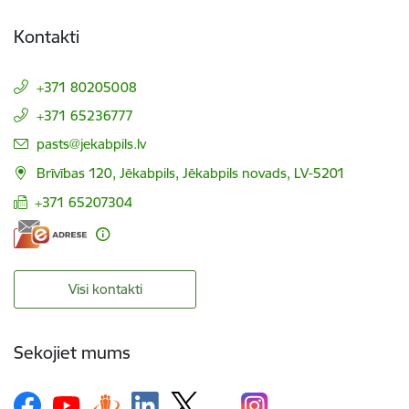
Kontakti
+371 80205008
+371 65236777
E-pasts:
pasts@jekabpils.lv
Brīvības 120, Jēkabpils, Jēkabpils novads, LV-5201
+371 65207304
Visi kontakti
Sekojiet mums