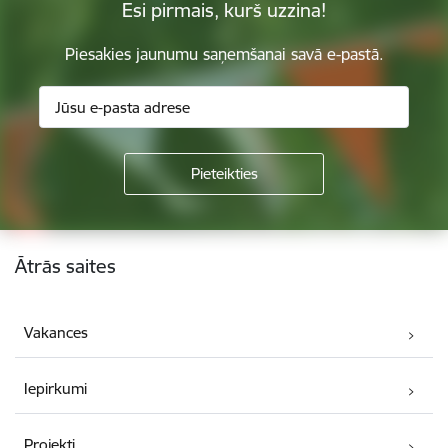
Esi pirmais, kurš uzzina!
Piesakies jaunumu saņemšanai savā e-pastā.
Kājene
Ātrās saites
Vakances
Iepirkumi
Projekti