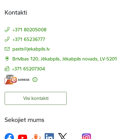
Kontakti
+371 80205008
+371 65236777
E-pasts:
pasts@jekabpils.lv
Brīvības 120, Jēkabpils, Jēkabpils novads, LV-5201
+371 65207304
Visi kontakti
Sekojiet mums