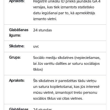
Reģistrē unikālu ID priekš jaunākās GA 4
versijas, kas tiek izmantots statistisko
datu iegūšanai par to, kā apmeklētājs
izmanto vietni.
24 stundas
uvc
Sociālo mediju sīkdatnes (nepieciešamas,
lai Jūs varētu dalīties ar saturu sociālajos
tīklos)
Šīs sīkdatnes ir paredzētas tādu vietņu
un satura koplietošanai, kas jūs interesē
mūsu vietnē, izmantojot trešo personu
sociālos tīklus vai citas vietnes.
24 stundas