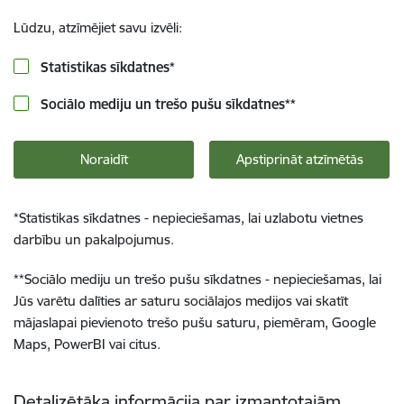
Lūdzu, atzīmējiet savu izvēli:
Statistikas sīkdatnes
*
Sociālo mediju un trešo pušu sīkdatnes
**
Noraidīt
Apstiprināt atzīmētās
*
Statistikas sīkdatnes - nepieciešamas, lai uzlabotu vietnes
darbību un pakalpojumus.
**
Sociālo mediju un trešo pušu sīkdatnes - nepieciešamas, lai
Jūs varētu dalīties ar saturu sociālajos medijos vai skatīt
mājaslapai pievienoto trešo pušu saturu, piemēram, Google
Maps, PowerBI vai citus.
Detalizētāka informācija par izmantotajām