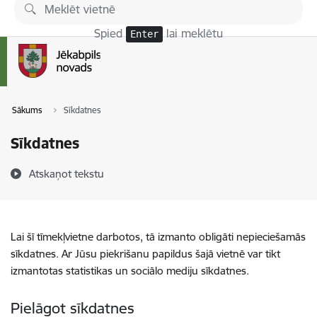
Pāriet uz lapas saturu
Spied
lai meklētu
Enter
Sākums
Sīkdatnes
Sīkdatnes
Atskaņot tekstu
Lai šī tīmekļvietne darbotos, tā izmanto obligāti nepieciešamās
sīkdatnes. Ar Jūsu piekrišanu papildus šajā vietnē var tikt
izmantotas statistikas un sociālo mediju sīkdatnes.
Pielāgot sīkdatnes