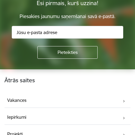
Esi pirmais, kurš uzzina!
Piesakies jaunumu saņemšanai savā e-pastā.
Kājene
Ātrās saites
Vakances
Iepirkumi
Projekti