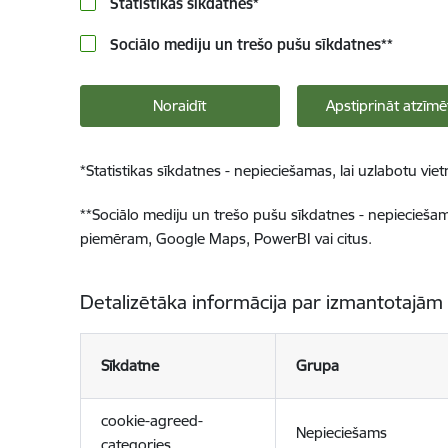
Statistikas sīkdatnes
*
Sociālo mediju un trešo pušu sīkdatnes
**
Noraidīt
Apstiprināt atzīmē
*
Statistikas sīkdatnes - nepieciešamas, lai uzlabotu v
**
Sociālo mediju un trešo pušu sīkdatnes - nepieciešamas
piemēram, Google Maps, PowerBI vai citus.
Detalizētāka informācija par izmantotajām
Sīkdatne
Grupa
cookie-agreed-
Nepieciešams
categories