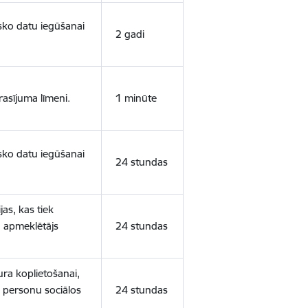
isko datu iegūšanai
2 gadi
rasījuma līmeni.
1 minūte
isko datu iegūšanai
24 stundas
as, kas tiek
ā apmeklētājs
24 stundas
ura koplietošanai,
o personu sociālos
24 stundas