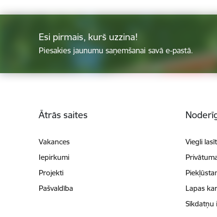
Esi pirmais, kurš uzzina!
Piesakies jaunumu saņemšanai savā e-pastā.
Kājene
Ātrās saites
Noderīg
Vakances
Viegli lasī
Iepirkumi
Privātuma
Projekti
Piekļūsta
Pašvaldība
Lapas kar
Sīkdatņu 