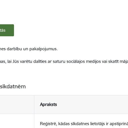
tās
ietnes darbību un pakalpojumus.
, lai Jūs varētu dalīties ar saturu sociālajos medijos vai skatīt mā
 sīkdatnēm
Apraksts
Reģistrē, kādas sīkdatnes lietotājs ir apstiprinā