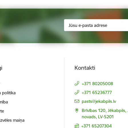
i
Kontakti
t
+371 80205008
+371 65236777
 politika
E-pasts:
pasts@jekabpils.lv
mība
Brīvības 120, Jēkabpils,
te
novads, LV-5201
izvēles maiņa
+371 65207304