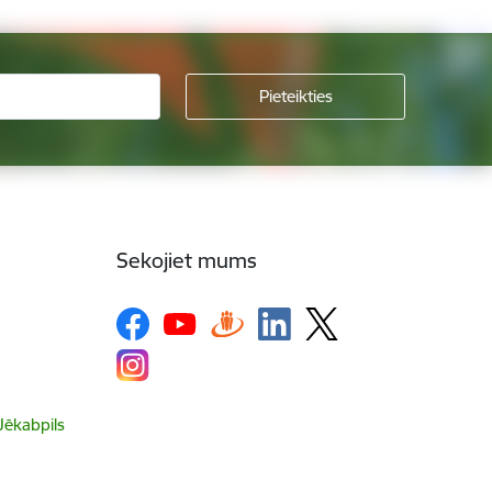
Sekojiet mums
 Jēkabpils