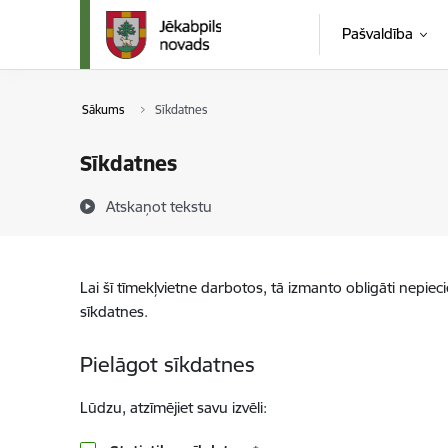
Pāriet uz lapas saturu
Pašvaldība
Sākums
Sīkdatnes
Sīkdatnes
Atskaņot tekstu
Lai šī tīmekļvietne darbotos, tā izmanto obligāti nepiec
sīkdatnes.
Pielāgot sīkdatnes
Lūdzu, atzīmējiet savu izvēli: