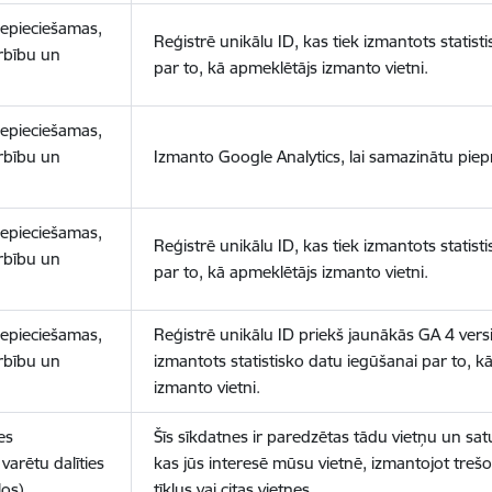
nepieciešamas,
Reģistrē unikālu ID, kas tiek izmantots statist
arbību un
par to, kā apmeklētājs izmanto vietni.
nepieciešamas,
arbību un
Izmanto Google Analytics, lai samazinātu piep
nepieciešamas,
Reģistrē unikālu ID, kas tiek izmantots statist
arbību un
par to, kā apmeklētājs izmanto vietni.
nepieciešamas,
Reģistrē unikālu ID priekš jaunākās GA 4 versij
arbību un
izmantots statistisko datu iegūšanai par to, k
izmanto vietni.
es
Šīs sīkdatnes ir paredzētas tādu vietņu un sat
varētu dalīties
kas jūs interesē mūsu vietnē, izmantojot treš
los)
tīklus vai citas vietnes.