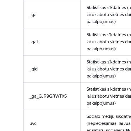
Statistikas sīkdatnes (
_ga
lai uzlabotu vietnes d
pakalpojumus)
Statistikas sīkdatnes (
_gat
lai uzlabotu vietnes d
pakalpojumus)
Statistikas sīkdatnes (
_gid
lai uzlabotu vietnes d
pakalpojumus)
Statistikas sīkdatnes (
_ga_GJR9GRWTKS
lai uzlabotu vietnes d
pakalpojumus)
Sociālo mediju sīkdatn
uvc
(nepieciešamas, lai Jūs 
ar saturu sociālajos tīk