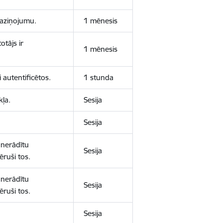
 paziņojumu.
1 mēnesis
otājs ir
1 mēnesis
 autentificētos.
1 stunda
kļa.
Sesija
Sesija
 nerādītu
Sesija
ēruši tos.
 nerādītu
Sesija
ēruši tos.
Sesija