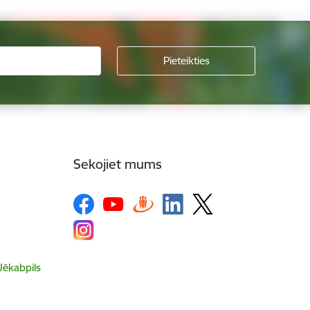
Sekojiet mums
 Jēkabpils