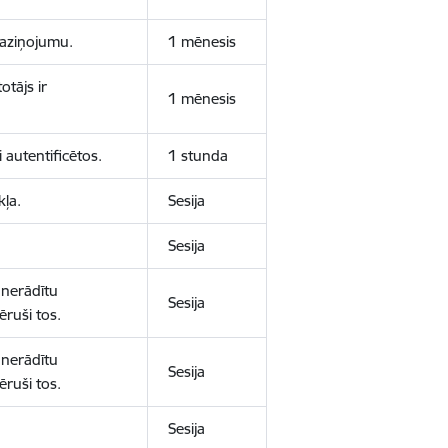
 paziņojumu.
1 mēnesis
otājs ir
1 mēnesis
 autentificētos.
1 stunda
kļa.
Sesija
Sesija
 nerādītu
Sesija
ēruši tos.
 nerādītu
Sesija
ēruši tos.
Sesija