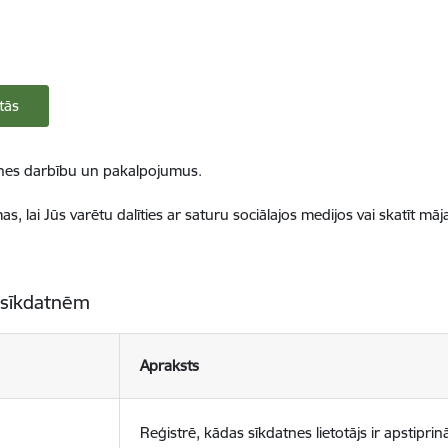
tās
ietnes darbību un pakalpojumus.
, lai Jūs varētu dalīties ar saturu sociālajos medijos vai skatīt mā
 sīkdatnēm
Apraksts
Reģistrē, kādas sīkdatnes lietotājs ir apstiprinā