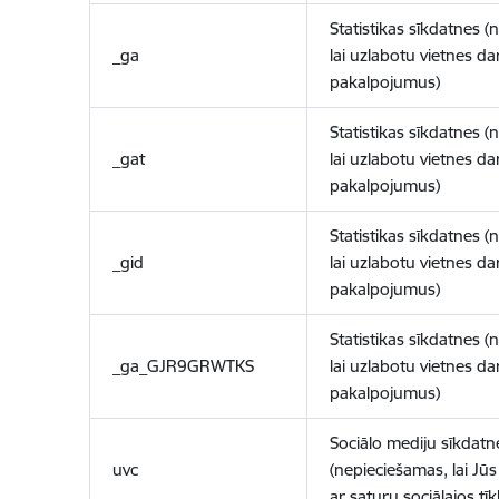
Statistikas sīkdatnes (
_ga
lai uzlabotu vietnes d
pakalpojumus)
Statistikas sīkdatnes (
_gat
lai uzlabotu vietnes d
pakalpojumus)
Statistikas sīkdatnes (
_gid
lai uzlabotu vietnes d
pakalpojumus)
Statistikas sīkdatnes (
_ga_GJR9GRWTKS
lai uzlabotu vietnes d
pakalpojumus)
Sociālo mediju sīkdatn
uvc
(nepieciešamas, lai Jūs 
ar saturu sociālajos tīk