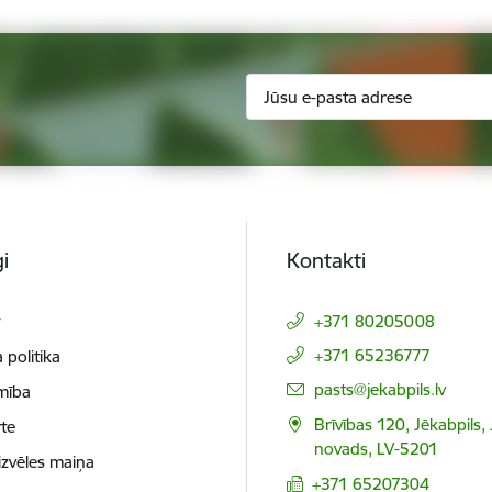
i
Kontakti
t
+371 80205008
+371 65236777
 politika
E-pasts:
pasts@jekabpils.lv
mība
Brīvības 120, Jēkabpils,
te
novads, LV-5201
izvēles maiņa
+371 65207304