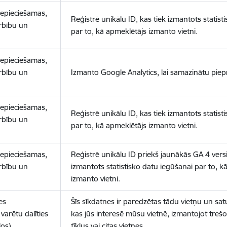
nepieciešamas,
Reģistrē unikālu ID, kas tiek izmantots statist
arbību un
par to, kā apmeklētājs izmanto vietni.
nepieciešamas,
arbību un
Izmanto Google Analytics, lai samazinātu piep
nepieciešamas,
Reģistrē unikālu ID, kas tiek izmantots statist
arbību un
par to, kā apmeklētājs izmanto vietni.
nepieciešamas,
Reģistrē unikālu ID priekš jaunākās GA 4 versij
arbību un
izmantots statistisko datu iegūšanai par to, k
izmanto vietni.
es
Šīs sīkdatnes ir paredzētas tādu vietņu un sat
varētu dalīties
kas jūs interesē mūsu vietnē, izmantojot treš
los)
tīklus vai citas vietnes.