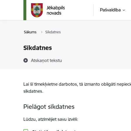
Pāriet uz lapas saturu
Pašvaldība
Sākums
Sīkdatnes
Sīkdatnes
Atskaņot tekstu
Lai šī tīmekļvietne darbotos, tā izmanto obligāti nepiec
sīkdatnes.
Pielāgot sīkdatnes
Lūdzu, atzīmējiet savu izvēli: