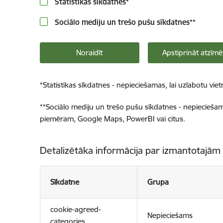
Statistikas sīkdatnes
*
Sociālo mediju un trešo pušu sīkdatnes
**
Noraidīt
Apstiprināt atzīmē
*
Statistikas sīkdatnes - nepieciešamas, lai uzlabotu v
**
Sociālo mediju un trešo pušu sīkdatnes - nepieciešamas
piemēram, Google Maps, PowerBI vai citus.
Detalizētāka informācija par izmantotajām
Sīkdatne
Grupa
cookie-agreed-
Nepieciešams
categories