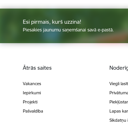
Esi pirmais, kurš uzzina!
Piesakies jaunumu saņemšanai savā e-pastā.
Kājene
Ātrās saites
Noderīg
Vakances
Viegli lasī
Iepirkumi
Privātuma
Projekti
Piekļūsta
Pašvaldība
Lapas kar
Sīkdatņu 