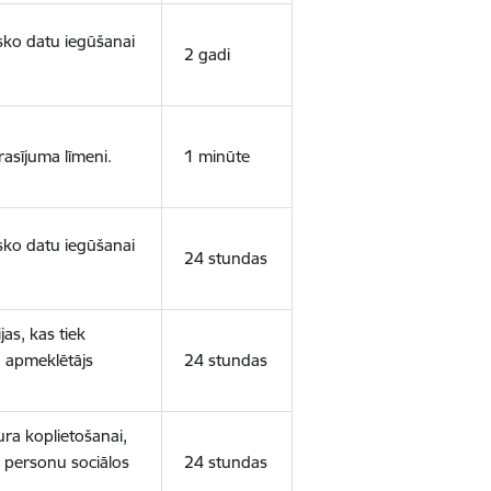
isko datu iegūšanai
2 gadi
rasījuma līmeni.
1 minūte
isko datu iegūšanai
24 stundas
as, kas tiek
ā apmeklētājs
24 stundas
ura koplietošanai,
o personu sociālos
24 stundas