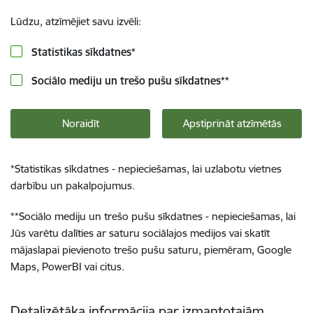
Lūdzu, atzīmējiet savu izvēli:
Statistikas sīkdatnes
*
Sociālo mediju un trešo pušu sīkdatnes
**
Noraidīt
Apstiprināt atzīmētās
*
Statistikas sīkdatnes - nepieciešamas, lai uzlabotu vietnes
darbību un pakalpojumus.
**
Sociālo mediju un trešo pušu sīkdatnes - nepieciešamas, lai
Jūs varētu dalīties ar saturu sociālajos medijos vai skatīt
mājaslapai pievienoto trešo pušu saturu, piemēram, Google
Maps, PowerBI vai citus.
Detalizētāka informācija par izmantotajām