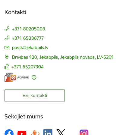
Kontakti
+371 80205008
+371 65236777
E-pasts:
pasts@jekabpils.lv
Brīvības 120, Jēkabpils, Jēkabpils novads, LV-5201
+371 65207304
Visi kontakti
Sekojiet mums