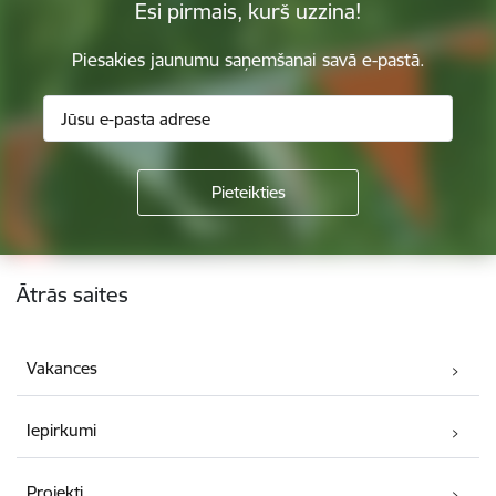
Esi pirmais, kurš uzzina!
Piesakies jaunumu saņemšanai savā e-pastā.
Kājene
Ātrās saites
Vakances
Iepirkumi
Projekti