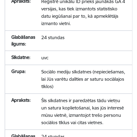
Reģistrē unikālu ID priekš jaunākās GA 4
versijas, kas tiek izmantots statistisko
datu iegūšanai par to, kā apmeklētājs
izmanto vietni.
24 stundas
uvc
Sociālo mediju sīkdatnes (nepieciešamas,
lai Jūs varētu dalīties ar saturu sociālajos
tīklos)
Šīs sīkdatnes ir paredzētas tādu vietņu
un satura koplietošanai, kas jūs interesē
mūsu vietnē, izmantojot trešo personu
sociālos tīklus vai citas vietnes.
24 stundas