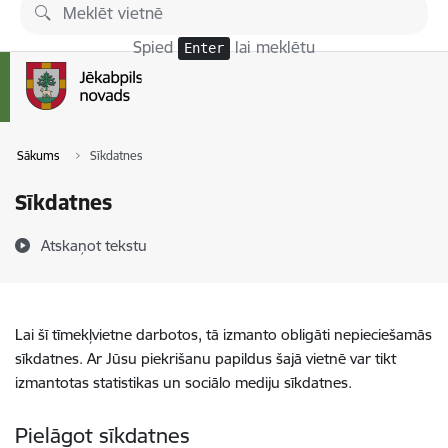
Pāriet uz lapas saturu
Spied
lai meklētu
Enter
Sākums
Sīkdatnes
Sīkdatnes
Atskaņot tekstu
Lai šī tīmekļvietne darbotos, tā izmanto obligāti nepieciešamās
sīkdatnes. Ar Jūsu piekrišanu papildus šajā vietnē var tikt
izmantotas statistikas un sociālo mediju sīkdatnes.
Pielāgot sīkdatnes