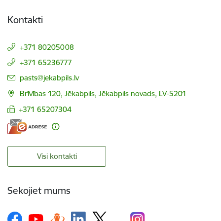
Kontakti
+371 80205008
+371 65236777
E-pasts:
pasts@jekabpils.lv
Brīvības 120, Jēkabpils, Jēkabpils novads, LV-5201
+371 65207304
Visi kontakti
Sekojiet mums