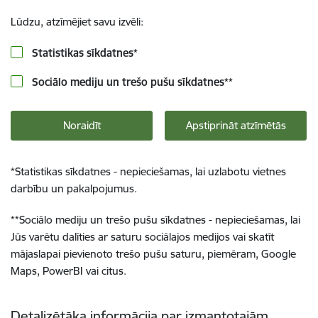
Lūdzu, atzīmējiet savu izvēli:
Statistikas sīkdatnes
*
Sociālo mediju un trešo pušu sīkdatnes
**
Noraidīt
Apstiprināt atzīmētās
*
Statistikas sīkdatnes - nepieciešamas, lai uzlabotu vietnes
darbību un pakalpojumus.
**
Sociālo mediju un trešo pušu sīkdatnes - nepieciešamas, lai
Jūs varētu dalīties ar saturu sociālajos medijos vai skatīt
mājaslapai pievienoto trešo pušu saturu, piemēram, Google
Maps, PowerBI vai citus.
Detalizētāka informācija par izmantotajām