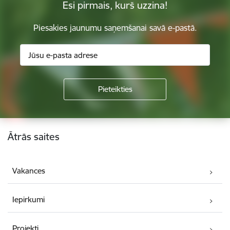
Esi pirmais, kurš uzzina!
Piesakies jaunumu saņemšanai savā e-pastā.
Kājene
Ātrās saites
Vakances
Iepirkumi
Projekti