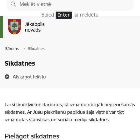
Pāriet uz lapas saturu
Spied
lai meklētu
Enter
Sākums
Sīkdatnes
Sīkdatnes
Atskaņot tekstu
Lai šī tīmekļvietne darbotos, tā izmanto obligāti nepieciešamās
sīkdatnes. Ar Jūsu piekrišanu papildus šajā vietnē var tikt
izmantotas statistikas un sociālo mediju sīkdatnes.
Pielāgot sīkdatnes