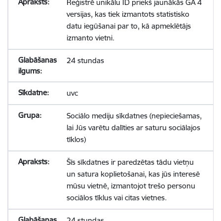
Reģistrē unikālu ID priekš jaunākās GA 4
versijas, kas tiek izmantots statistisko
datu iegūšanai par to, kā apmeklētājs
izmanto vietni.
24 stundas
uvc
Sociālo mediju sīkdatnes (nepieciešamas,
lai Jūs varētu dalīties ar saturu sociālajos
tīklos)
Šīs sīkdatnes ir paredzētas tādu vietņu
un satura koplietošanai, kas jūs interesē
mūsu vietnē, izmantojot trešo personu
sociālos tīklus vai citas vietnes.
24 stundas