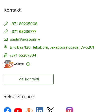
Kontakti
+371 80205008
+371 65236777
E-pasts:
pasts@jekabpils.lv
Brīvības 120, Jēkabpils, Jēkabpils novads, LV-5201
+371 65207304
Visi kontakti
Sekojiet mums