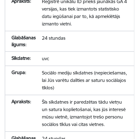
Reģistrē unikālu ID priekš jaunākās GA 4
versijas, kas tiek izmantots statistisko
datu iegūšanai par to, kā apmeklētājs
izmanto vietni.
24 stundas
uvc
Sociālo mediju sīkdatnes (nepieciešamas,
lai Jūs varētu dalīties ar saturu sociālajos
tīklos)
Šīs sīkdatnes ir paredzētas tādu vietņu
un satura koplietošanai, kas jūs interesē
mūsu vietnē, izmantojot trešo personu
sociālos tīklus vai citas vietnes.
24 stundas