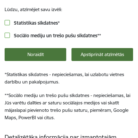
Lūdzu, atzīmējiet savu izvēli:
Statistikas sīkdatnes
*
Sociālo mediju un trešo pušu sīkdatnes
**
Noraidīt
Apstiprināt atzīmētās
*
Statistikas sīkdatnes - nepieciešamas, lai uzlabotu vietnes
darbību un pakalpojumus.
**
Sociālo mediju un trešo pušu sīkdatnes - nepieciešamas, lai
Jūs varētu dalīties ar saturu sociālajos medijos vai skatīt
mājaslapai pievienoto trešo pušu saturu, piemēram, Google
Maps, PowerBI vai citus.
Detalizētāka informācija par izmantotajām