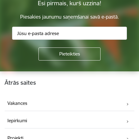
Esi pirmais, kurš uzzina!
Piesakies jaunumu saņemšanai savā e-pastā.
Kājene
Ātrās saites
Vakances
Iepirkumi
Projekti