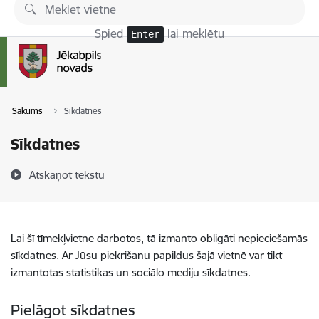
Pāriet uz lapas saturu
Spied
lai meklētu
Enter
Sākums
Sīkdatnes
Sīkdatnes
Atskaņot tekstu
Lai šī tīmekļvietne darbotos, tā izmanto obligāti nepieciešamās
sīkdatnes. Ar Jūsu piekrišanu papildus šajā vietnē var tikt
izmantotas statistikas un sociālo mediju sīkdatnes.
Pielāgot sīkdatnes