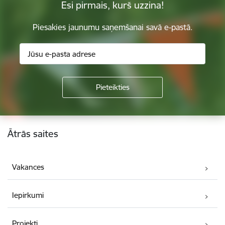
Esi pirmais, kurš uzzina!
Piesakies jaunumu saņemšanai savā e-pastā.
Kājene
Ātrās saites
Vakances
Iepirkumi
Projekti