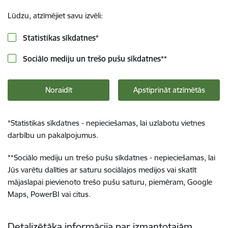
Lūdzu, atzīmējiet savu izvēli:
Statistikas sīkdatnes
*
Sociālo mediju un trešo pušu sīkdatnes
**
Noraidīt
Apstiprināt atzīmētās
*
Statistikas sīkdatnes - nepieciešamas, lai uzlabotu vietnes
darbību un pakalpojumus.
**
Sociālo mediju un trešo pušu sīkdatnes - nepieciešamas, lai
Jūs varētu dalīties ar saturu sociālajos medijos vai skatīt
mājaslapai pievienoto trešo pušu saturu, piemēram, Google
Maps, PowerBI vai citus.
Detalizētāka informācija par izmantotajām