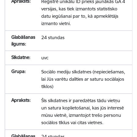
Reģistrē unikālu ID priekš jaunākās GA 4
versijas, kas tiek izmantots statistisko
datu iegūšanai par to, kā apmeklētājs
izmanto vietni.
24 stundas
uvc
Sociālo mediju sīkdatnes (nepieciešamas,
lai Jūs varētu dalīties ar saturu sociālajos
tīklos)
Šīs sīkdatnes ir paredzētas tādu vietņu
un satura koplietošanai, kas jūs interesē
mūsu vietnē, izmantojot trešo personu
sociālos tīklus vai citas vietnes.
24 stundas