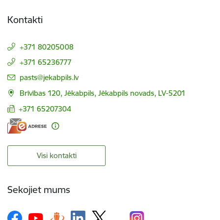
Kontakti
+371 80205008
+371 65236777
E-pasts:
pasts@jekabpils.lv
Brīvības 120, Jēkabpils, Jēkabpils novads, LV-5201
+371 65207304
Visi kontakti
Sekojiet mums