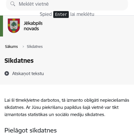
Pāriet uz lapas saturu
Spied
lai meklētu
Enter
Sākums
Sīkdatnes
Sīkdatnes
Atskaņot tekstu
Lai šī tīmekļvietne darbotos, tā izmanto obligāti nepieciešamās
sīkdatnes. Ar Jūsu piekrišanu papildus šajā vietnē var tikt
izmantotas statistikas un sociālo mediju sīkdatnes.
Pielāgot sīkdatnes