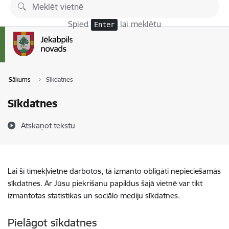
Pāriet uz lapas saturu
Spied
lai meklētu
Enter
Sākums
Sīkdatnes
Sīkdatnes
Atskaņot tekstu
Lai šī tīmekļvietne darbotos, tā izmanto obligāti nepieciešamās
sīkdatnes. Ar Jūsu piekrišanu papildus šajā vietnē var tikt
izmantotas statistikas un sociālo mediju sīkdatnes.
Pielāgot sīkdatnes