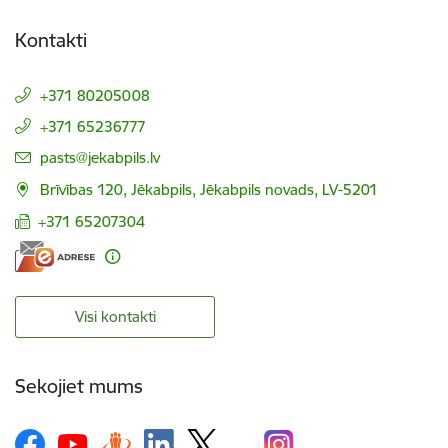
Kontakti
+371 80205008
+371 65236777
E-pasts:
pasts@jekabpils.lv
Brīvības 120, Jēkabpils, Jēkabpils novads, LV-5201
+371 65207304
Visi kontakti
Sekojiet mums