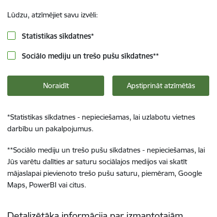
Lūdzu, atzīmējiet savu izvēli:
Statistikas sīkdatnes
*
Sociālo mediju un trešo pušu sīkdatnes
**
Noraidīt
Apstiprināt atzīmētās
*
Statistikas sīkdatnes - nepieciešamas, lai uzlabotu vietnes
darbību un pakalpojumus.
**
Sociālo mediju un trešo pušu sīkdatnes - nepieciešamas, lai
Jūs varētu dalīties ar saturu sociālajos medijos vai skatīt
mājaslapai pievienoto trešo pušu saturu, piemēram, Google
Maps, PowerBI vai citus.
Detalizētāka informācija par izmantotajām