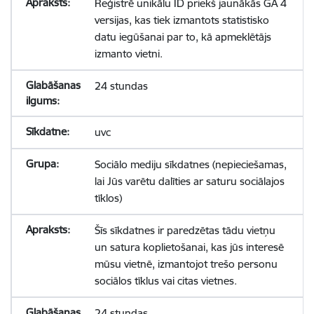
Reģistrē unikālu ID priekš jaunākās GA 4
versijas, kas tiek izmantots statistisko
datu iegūšanai par to, kā apmeklētājs
izmanto vietni.
24 stundas
uvc
Sociālo mediju sīkdatnes (nepieciešamas,
lai Jūs varētu dalīties ar saturu sociālajos
tīklos)
Šīs sīkdatnes ir paredzētas tādu vietņu
un satura koplietošanai, kas jūs interesē
mūsu vietnē, izmantojot trešo personu
sociālos tīklus vai citas vietnes.
24 stundas