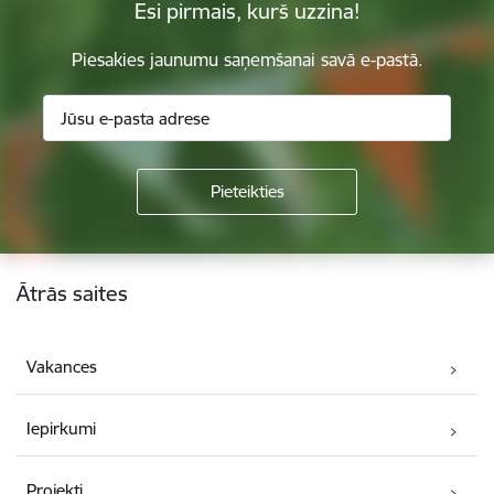
Esi pirmais, kurš uzzina!
Piesakies jaunumu saņemšanai savā e-pastā.
Kājene
Ātrās saites
Vakances
Iepirkumi
Projekti