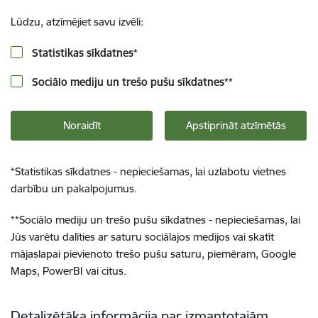
Lūdzu, atzīmējiet savu izvēli:
Statistikas sīkdatnes
*
Sociālo mediju un trešo pušu sīkdatnes
**
Noraidīt
Apstiprināt atzīmētās
*
Statistikas sīkdatnes - nepieciešamas, lai uzlabotu vietnes
darbību un pakalpojumus.
**
Sociālo mediju un trešo pušu sīkdatnes - nepieciešamas, lai
Jūs varētu dalīties ar saturu sociālajos medijos vai skatīt
mājaslapai pievienoto trešo pušu saturu, piemēram, Google
Maps, PowerBI vai citus.
Detalizētāka informācija par izmantotajām