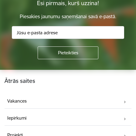
Esi pirmais, kurš uzzina!
Piesakies jaunumu saņemšanai savā e-pastā.
Kājene
Ātrās saites
Vakances
Iepirkumi
Projekti