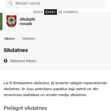
Pāriet uz lapas saturu
Spied
lai meklētu
Enter
Sākums
Sīkdatnes
Sīkdatnes
Atskaņot tekstu
Lai šī tīmekļvietne darbotos, tā izmanto obligāti nepieciešamās
sīkdatnes. Ar Jūsu piekrišanu papildus šajā vietnē var tikt
izmantotas statistikas un sociālo mediju sīkdatnes.
Pielāgot sīkdatnes