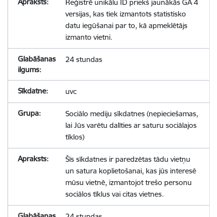
Reģistrē unikālu ID priekš jaunākās GA 4
versijas, kas tiek izmantots statistisko
datu iegūšanai par to, kā apmeklētājs
izmanto vietni.
24 stundas
uvc
Sociālo mediju sīkdatnes (nepieciešamas,
lai Jūs varētu dalīties ar saturu sociālajos
tīklos)
Šīs sīkdatnes ir paredzētas tādu vietņu
un satura koplietošanai, kas jūs interesē
mūsu vietnē, izmantojot trešo personu
sociālos tīklus vai citas vietnes.
24 stundas