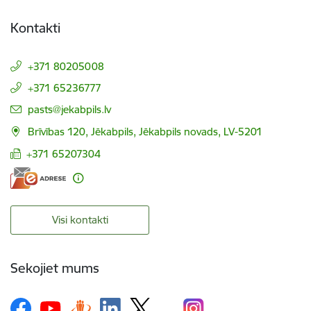
Kontakti
+371 80205008
+371 65236777
E-pasts:
pasts@jekabpils.lv
Brīvības 120, Jēkabpils, Jēkabpils novads, LV-5201
+371 65207304
Visi kontakti
Sekojiet mums