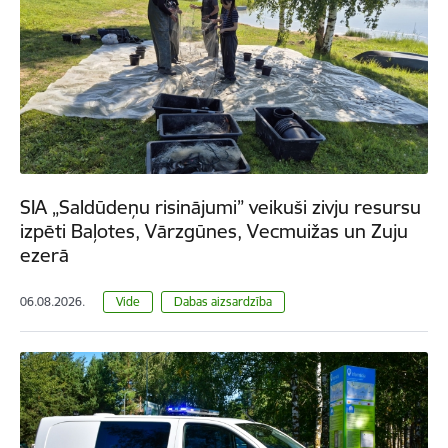
SIA „Saldūdeņu risinājumi” veikuši zivju resursu
izpēti Baļotes, Vārzgūnes, Vecmuižas un Zuju
ezerā
06.08.2026.
Vide
Dabas aizsardzība