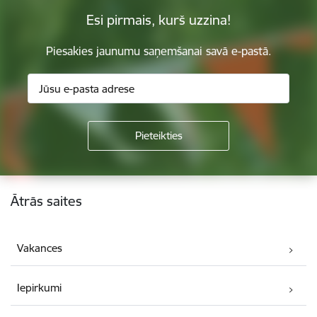
Esi pirmais, kurš uzzina!
Piesakies jaunumu saņemšanai savā e-pastā.
Kājene
Ātrās saites
Vakances
Iepirkumi