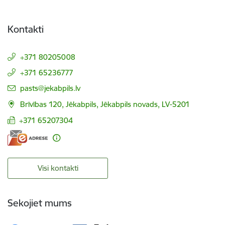
Kontakti
+371 80205008
+371 65236777
E-pasts:
pasts@jekabpils.lv
Brīvības 120, Jēkabpils, Jēkabpils novads, LV-5201
+371 65207304
Visi kontakti
Sekojiet mums