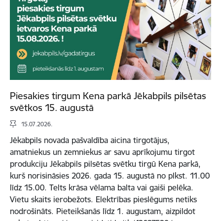
Piesakies tirgum Kena parkā Jēkabpils pilsētas
svētkos 15. augustā
15.07.2026.
Jēkabpils novada pašvaldība aicina tirgotājus,
amatniekus un zemniekus ar savu aprīkojumu tirgot
produkciju Jēkabpils pilsētas svētku tirgū Kena parkā,
kurš norisināsies 2026. gada 15. augustā no plkst. 11.00
līdz 15.00. Telts krāsa vēlama balta vai gaiši pelēka.
Vietu skaits ierobežots. Elektrības pieslēgums netiks
nodrošināts. Pieteikšanās līdz 1. augustam, aizpildot