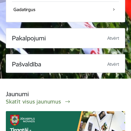
Gadatirgus
Pakalpojumi
Atvērt
Pašvaldība
Atvērt
Jaunumi
Skatīt visus jaunumus