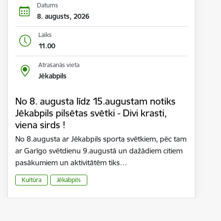
Datums
8. augusts, 2026
Laiks
11.00
Atrašanās vieta
Jēkabpils
No 8. augusta līdz 15.augustam notiks
Jēkabpils pilsētas svētki - Divi krasti,
viena sirds !
No 8.augusta ar Jēkabpils sporta svētkiem, pēc tam
ar Garīgo svētdienu 9.augustā un dažādiem citiem
pasākumiem un aktivitātēm tiks…
Kultūra
Jēkabpils