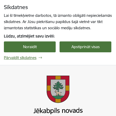
Pāriet uz lapas saturu
Sīkdatnes
Spied
lai meklētu
Enter
Lai šī tīmekļvietne darbotos, tā izmanto obligāti nepieciešamās
sīkdatnes. Ar Jūsu piekrišanu papildus šajā vietnē var tikt
izmantotas statistikas un sociālo mediju sīkdatnes.
Lūdzu, atzīmējiet savu izvēli:
Noraidīt
Apstiprināt visas
Pārvaldīt sīkdatnes
Jekabpils novada pašvaldība