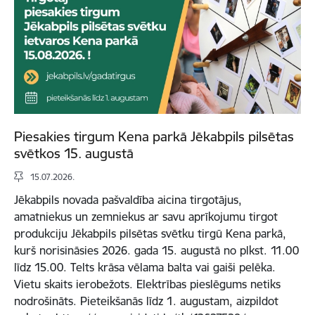
Piesakies tirgum Kena parkā Jēkabpils pilsētas
svētkos 15. augustā
15.07.2026.
Jēkabpils novada pašvaldība aicina tirgotājus,
amatniekus un zemniekus ar savu aprīkojumu tirgot
produkciju Jēkabpils pilsētas svētku tirgū Kena parkā,
kurš norisināsies 2026. gada 15. augustā no plkst. 11.00
līdz 15.00. Telts krāsa vēlama balta vai gaiši pelēka.
Vietu skaits ierobežots. Elektrības pieslēgums netiks
nodrošināts. Pieteikšanās līdz 1. augustam, aizpildot