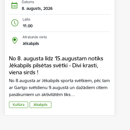
Datums
8. augusts, 2026
Laiks
11.00
Atrašanās vieta
Jēkabpils
No 8. augusta līdz 15.augustam notiks
Jēkabpils pilsētas svētki - Divi krasti,
viena sirds !
No 8.augusta ar Jēkabpils sporta svētkiem, pēc tam
ar Garīgo svētdienu 9.augustā un dažādiem citiem
pasākumiem un aktivitātēm tiks…
Kultūra
Jēkabpils