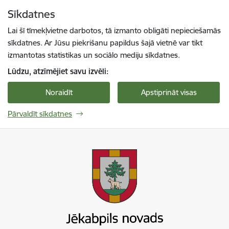
Pāriet uz lapas saturu
Sīkdatnes
Spied
lai meklētu
Enter
Lai šī tīmekļvietne darbotos, tā izmanto obligāti nepieciešamās
sīkdatnes. Ar Jūsu piekrišanu papildus šajā vietnē var tikt
izmantotas statistikas un sociālo mediju sīkdatnes.
Lūdzu, atzīmējiet savu izvēli:
Noraidīt
Apstiprināt visas
Pārvaldīt sīkdatnes
Jekabpils novada pašvaldība