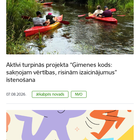
Aktīvi turpinās projekta “Ģimenes kods:
sakņojam vērtības, risinām izaicinājumus”
īstenošana
07.08.2026.
Jēkabpils novads
NVO