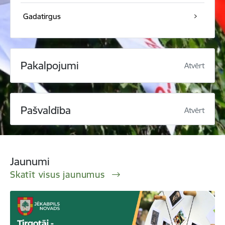
Gadatirgus
Pakalpojumi
Atvērt
Pašvaldība
Atvērt
Jaunumi
Skatīt visus jaunumus