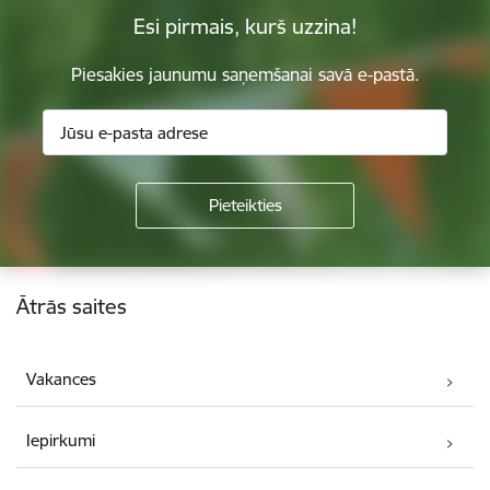
Esi pirmais, kurš uzzina!
Piesakies jaunumu saņemšanai savā e-pastā.
Kājene
Ātrās saites
Vakances
Iepirkumi