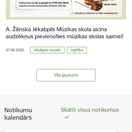
A. Žilinska Jēkabpils Mūzikas skola aicina
audzēkņus pievienoties mūzikas skolas saimei!
07.08.2026.
Jēkabpils novads
Izglītība
Visi jaunumi
Notikumu
Skatīt visus notikumus
kalendārs