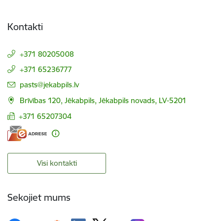
Kontakti
+371 80205008
+371 65236777
E-pasts:
pasts@jekabpils.lv
Brīvības 120, Jēkabpils, Jēkabpils novads, LV-5201
+371 65207304
Visi kontakti
Sekojiet mums