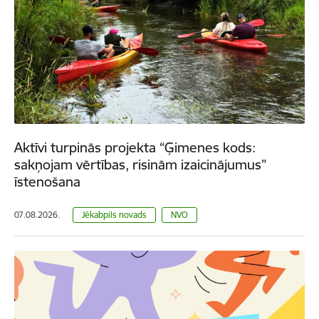
Aktīvi turpinās projekta “Ģimenes kods:
sakņojam vērtības, risinām izaicinājumus”
īstenošana
07.08.2026.
Jēkabpils novads
NVO