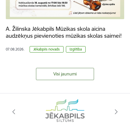
A. Žilinska Jēkabpils Mūzikas skola aicina
audzēkņus pievienoties mūzikas skolas saimei!
07.08.2026.
Jēkabpils novads
Izglītība
Visi jaunumi