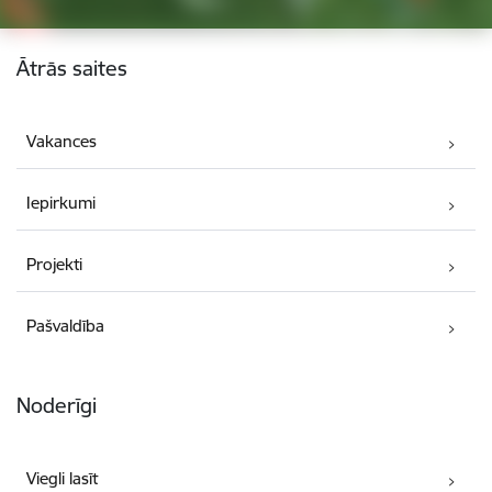
Kājene
Ātrās saites
Vakances
Iepirkumi
Projekti
Pašvaldība
Noderīgi
Viegli lasīt