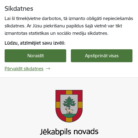
Pāriet uz lapas saturu
Sīkdatnes
Spied
lai meklētu
Enter
Lai šī tīmekļvietne darbotos, tā izmanto obligāti nepieciešamās
sīkdatnes. Ar Jūsu piekrišanu papildus šajā vietnē var tikt
izmantotas statistikas un sociālo mediju sīkdatnes.
Lūdzu, atzīmējiet savu izvēli:
Noraidīt
Apstiprināt visas
Pārvaldīt sīkdatnes
Jekabpils novada pašvaldība