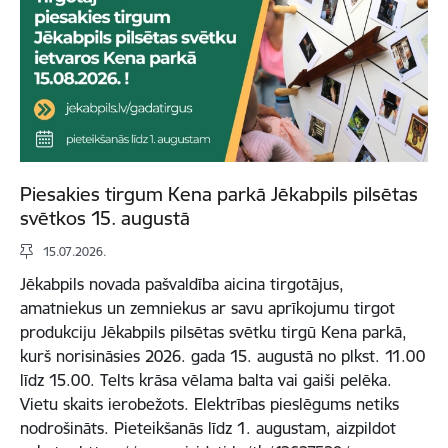
Piesakies tirgum Kena parkā Jēkabpils pilsētas
svētkos 15. augustā
15.07.2026.
Jēkabpils novada pašvaldība aicina tirgotājus,
amatniekus un zemniekus ar savu aprīkojumu tirgot
produkciju Jēkabpils pilsētas svētku tirgū Kena parkā,
kurš norisināsies 2026. gada 15. augustā no plkst. 11.00
līdz 15.00. Telts krāsa vēlama balta vai gaiši pelēka.
Vietu skaits ierobežots. Elektrības pieslēgums netiks
nodrošināts. Pieteikšanās līdz 1. augustam, aizpildot