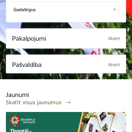
Gadatirgus
Pakalpojumi
Atvērt
Pašvaldība
Atvērt
Jaunumi
Skatīt visus jaunumus