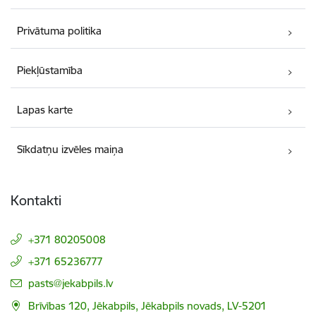
Privātuma politika
Piekļūstamība
Lapas karte
Sīkdatņu izvēles maiņa
Kontakti
+371 80205008
+371 65236777
E-pasts:
pasts@jekabpils.lv
Brīvības 120, Jēkabpils, Jēkabpils novads, LV-5201