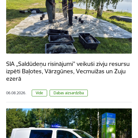
SIA „Saldūdeņu risinājumi” veikuši zivju resursu
izpēti Baļotes, Vārzgūnes, Vecmuižas un Zuju
ezerā
06.08.2026.
Vide
Dabas aizsardzība