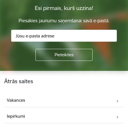
Esi pirmais, kurš uzzina!
Piesakies jaunumu saņemšanai savā e-pastā.
Kājene
Ātrās saites
Vakances
Iepirkumi