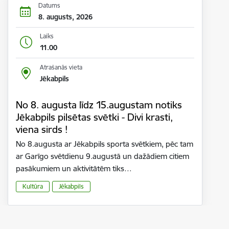
Datums
8. augusts, 2026
Laiks
11.00
Atrašanās vieta
Jēkabpils
No 8. augusta līdz 15.augustam notiks
Jēkabpils pilsētas svētki - Divi krasti,
viena sirds !
No 8.augusta ar Jēkabpils sporta svētkiem, pēc tam
ar Garīgo svētdienu 9.augustā un dažādiem citiem
pasākumiem un aktivitātēm tiks…
Kultūra
Jēkabpils