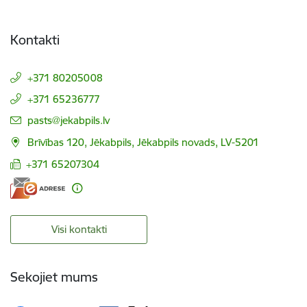
Kontakti
+371 80205008
+371 65236777
E-pasts:
pasts@jekabpils.lv
Brīvības 120, Jēkabpils, Jēkabpils novads, LV-5201
+371 65207304
Visi kontakti
Sekojiet mums