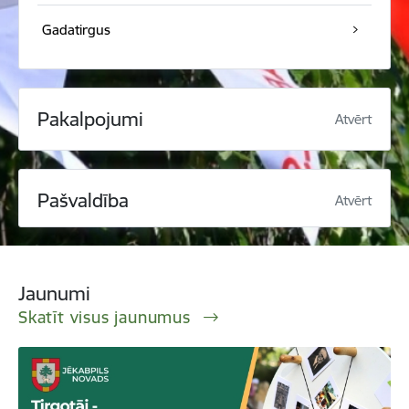
Gadatirgus
Pakalpojumi
Atvērt
Pašvaldība
Atvērt
Jaunumi
Skatīt visus jaunumus