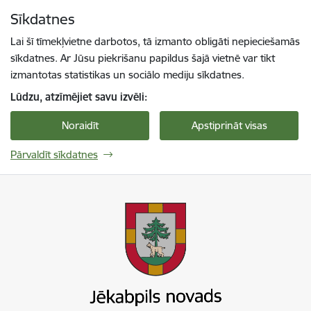
Pāriet uz lapas saturu
Sīkdatnes
Spied
lai meklētu
Enter
Lai šī tīmekļvietne darbotos, tā izmanto obligāti nepieciešamās
sīkdatnes. Ar Jūsu piekrišanu papildus šajā vietnē var tikt
izmantotas statistikas un sociālo mediju sīkdatnes.
Lūdzu, atzīmējiet savu izvēli:
Noraidīt
Apstiprināt visas
Pārvaldīt sīkdatnes
Jekabpils novada pašvaldība