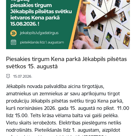
Piesakies tirgum Kena parkā Jēkabpils pilsētas
svētkos 15. augustā
15.07.2026.
Jēkabpils novada pašvaldība aicina tirgotājus,
amatniekus un zemniekus ar savu aprīkojumu tirgot
produkciju Jēkabpils pilsētas svētku tirgū Kena parkā,
kurš norisināsies 2026. gada 15. augustā no plkst. 11.00
līdz 15.00. Telts krāsa vēlama balta vai gaiši pelēka.
Vietu skaits ierobežots. Elektrības pieslēgums netiks
nodrošināts. Pieteikšanās līdz 1. augustam, aizpildot