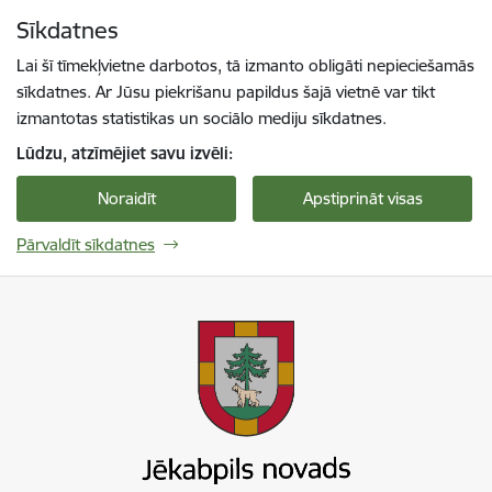
Pāriet uz lapas saturu
Sīkdatnes
Spied
lai meklētu
Enter
Lai šī tīmekļvietne darbotos, tā izmanto obligāti nepieciešamās
sīkdatnes. Ar Jūsu piekrišanu papildus šajā vietnē var tikt
izmantotas statistikas un sociālo mediju sīkdatnes.
Lūdzu, atzīmējiet savu izvēli:
Noraidīt
Apstiprināt visas
Pārvaldīt sīkdatnes
Jekabpils novada pašvaldība