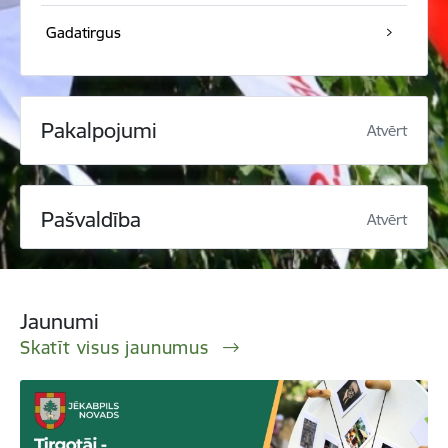
Gadatirgus
Pakalpojumi
Atvērt
Pašvaldība
Atvērt
Jaunumi
Skatīt visus jaunumus