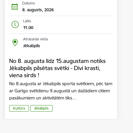
Datums
8. augusts, 2026
Laiks
11.00
Atrašanās vieta
Jēkabpils
No 8. augusta līdz 15.augustam notiks
Jēkabpils pilsētas svētki - Divi krasti,
viena sirds !
No 8.augusta ar Jēkabpils sporta svētkiem, pēc tam
ar Garīgo svētdienu 9.augustā un dažādiem citiem
pasākumiem un aktivitātēm tiks…
Kultūra
Jēkabpils