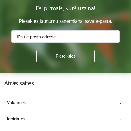
Esi pirmais, kurš uzzina!
Piesakies jaunumu saņemšanai savā e-pastā.
Kājene
Ātrās saites
Vakances
Iepirkumi