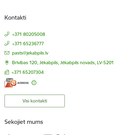
Kontakti
+371 80205008
+371 65236777
E-pasts:
pasts@jekabpils.lv
Brīvības 120, Jēkabpils, Jēkabpils novads, LV-5201
+371 65207304
Visi kontakti
Sekojiet mums