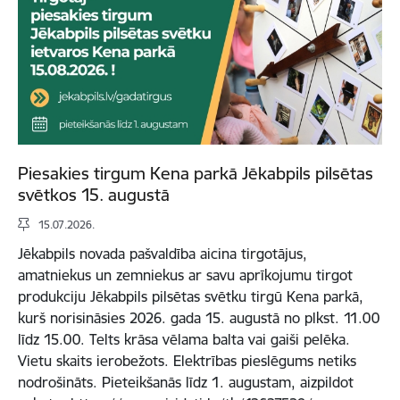
Piesakies tirgum Kena parkā Jēkabpils pilsētas
svētkos 15. augustā
15.07.2026.
Jēkabpils novada pašvaldība aicina tirgotājus,
amatniekus un zemniekus ar savu aprīkojumu tirgot
produkciju Jēkabpils pilsētas svētku tirgū Kena parkā,
kurš norisināsies 2026. gada 15. augustā no plkst. 11.00
līdz 15.00. Telts krāsa vēlama balta vai gaiši pelēka.
Vietu skaits ierobežots. Elektrības pieslēgums netiks
nodrošināts. Pieteikšanās līdz 1. augustam, aizpildot