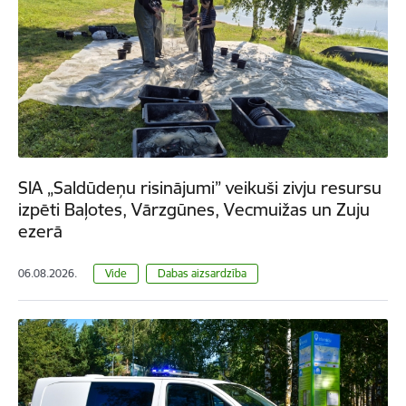
SIA „Saldūdeņu risinājumi” veikuši zivju resursu
izpēti Baļotes, Vārzgūnes, Vecmuižas un Zuju
ezerā
06.08.2026.
Vide
Dabas aizsardzība