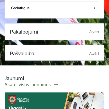
Gadatirgus
Pakalpojumi
Atvērt
Pašvaldība
Atvērt
Jaunumi
Skatīt visus jaunumus