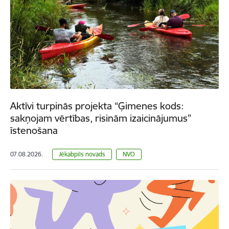
Aktīvi turpinās projekta “Ģimenes kods:
sakņojam vērtības, risinām izaicinājumus”
īstenošana
07.08.2026.
Jēkabpils novads
NVO