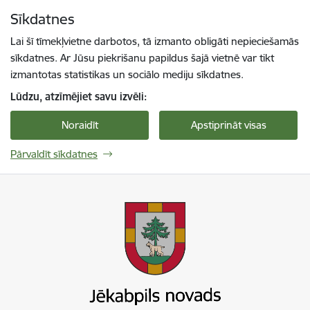
Pāriet uz lapas saturu
Sīkdatnes
Spied
lai meklētu
Enter
Lai šī tīmekļvietne darbotos, tā izmanto obligāti nepieciešamās
sīkdatnes. Ar Jūsu piekrišanu papildus šajā vietnē var tikt
izmantotas statistikas un sociālo mediju sīkdatnes.
Lūdzu, atzīmējiet savu izvēli:
Noraidīt
Apstiprināt visas
Pārvaldīt sīkdatnes
Jekabpils novada pašvaldība