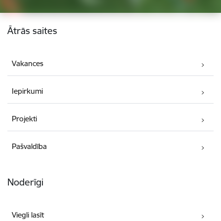
Kājene
Ātrās saites
Vakances
Iepirkumi
Projekti
Pašvaldība
Noderīgi
Viegli lasīt