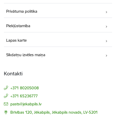
Privātuma politika
Piekļūstamība
Lapas karte
Sīkdatņu izvēles maiņa
Kontakti
+371 80205008
+371 65236777
E-pasts:
pasts@jekabpils.lv
Brīvības 120, Jēkabpils, Jēkabpils novads, LV-5201