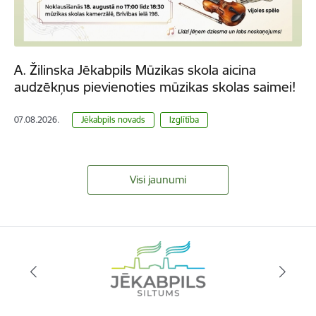
A. Žilinska Jēkabpils Mūzikas skola aicina
audzēkņus pievienoties mūzikas skolas saimei!
07.08.2026.
Jēkabpils novads
Izglītība
Visi jaunumi