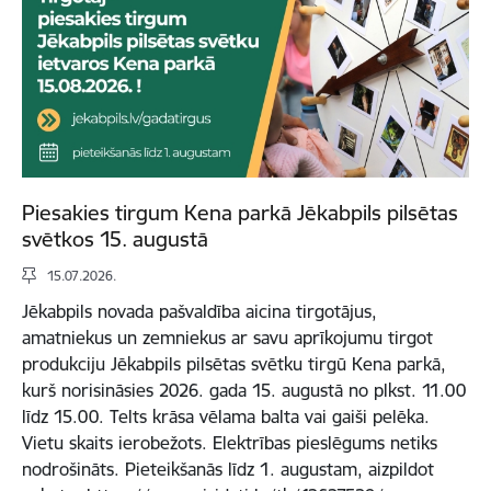
Piesakies tirgum Kena parkā Jēkabpils pilsētas
svētkos 15. augustā
15.07.2026.
Jēkabpils novada pašvaldība aicina tirgotājus,
amatniekus un zemniekus ar savu aprīkojumu tirgot
produkciju Jēkabpils pilsētas svētku tirgū Kena parkā,
kurš norisināsies 2026. gada 15. augustā no plkst. 11.00
līdz 15.00. Telts krāsa vēlama balta vai gaiši pelēka.
Vietu skaits ierobežots. Elektrības pieslēgums netiks
nodrošināts. Pieteikšanās līdz 1. augustam, aizpildot