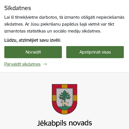
Pāriet uz lapas saturu
Sīkdatnes
Spied
lai meklētu
Enter
Lai šī tīmekļvietne darbotos, tā izmanto obligāti nepieciešamās
sīkdatnes. Ar Jūsu piekrišanu papildus šajā vietnē var tikt
izmantotas statistikas un sociālo mediju sīkdatnes.
Lūdzu, atzīmējiet savu izvēli:
Noraidīt
Apstiprināt visas
Pārvaldīt sīkdatnes
Jekabpils novada pašvaldība