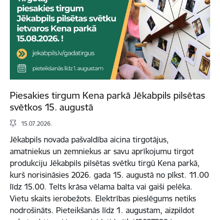
Piesakies tirgum Kena parkā Jēkabpils pilsētas
svētkos 15. augustā
15.07.2026.
Jēkabpils novada pašvaldība aicina tirgotājus,
amatniekus un zemniekus ar savu aprīkojumu tirgot
produkciju Jēkabpils pilsētas svētku tirgū Kena parkā,
kurš norisināsies 2026. gada 15. augustā no plkst. 11.00
līdz 15.00. Telts krāsa vēlama balta vai gaiši pelēka.
Vietu skaits ierobežots. Elektrības pieslēgums netiks
nodrošināts. Pieteikšanās līdz 1. augustam, aizpildot