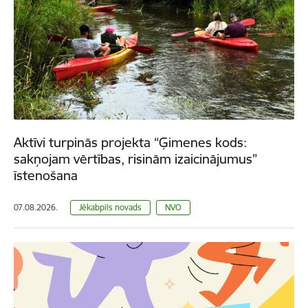
Aktīvi turpinās projekta “Ģimenes kods:
sakņojam vērtības, risinām izaicinājumus”
īstenošana
07.08.2026.
Jēkabpils novads
NVO