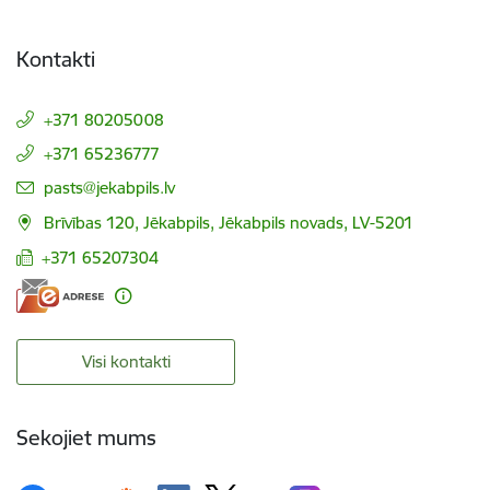
Kontakti
+371 80205008
+371 65236777
E-pasts:
pasts@jekabpils.lv
Brīvības 120, Jēkabpils, Jēkabpils novads, LV-5201
+371 65207304
Visi kontakti
Sekojiet mums