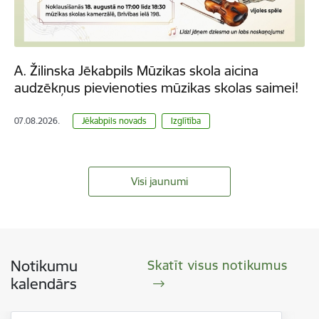
A. Žilinska Jēkabpils Mūzikas skola aicina
audzēkņus pievienoties mūzikas skolas saimei!
07.08.2026.
Jēkabpils novads
Izglītība
Visi jaunumi
Notikumu
Skatīt visus notikumus
kalendārs