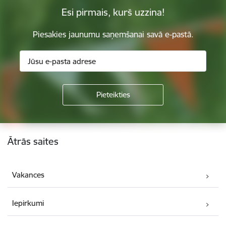
Esi pirmais, kurš uzzina!
Piesakies jaunumu saņemšanai savā e-pastā.
Kājene
Ātrās saites
Vakances
Iepirkumi