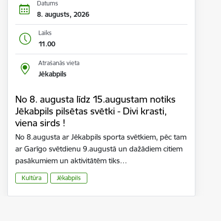
Datums
8. augusts, 2026
Laiks
11.00
Atrašanās vieta
Jēkabpils
No 8. augusta līdz 15.augustam notiks
Jēkabpils pilsētas svētki - Divi krasti,
viena sirds !
No 8.augusta ar Jēkabpils sporta svētkiem, pēc tam
ar Garīgo svētdienu 9.augustā un dažādiem citiem
pasākumiem un aktivitātēm tiks…
Kultūra
Jēkabpils