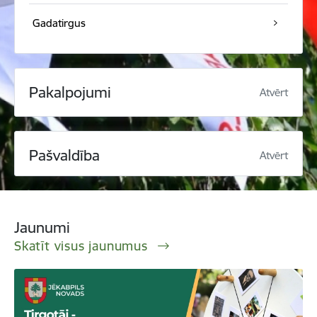
Gadatirgus
Pakalpojumi
Atvērt
Pašvaldība
Atvērt
Jaunumi
Skatīt visus jaunumus