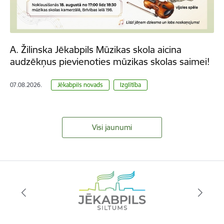
A. Žilinska Jēkabpils Mūzikas skola aicina
audzēkņus pievienoties mūzikas skolas saimei!
07.08.2026.
Jēkabpils novads
Izglītība
Visi jaunumi