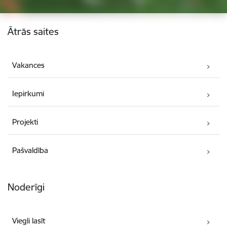
Kājene
Ātrās saites
Vakances
Iepirkumi
Projekti
Pašvaldība
Noderīgi
Viegli lasīt