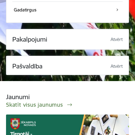
Gadatirgus
Pakalpojumi
Atvērt
Pašvaldība
Atvērt
Jaunumi
Skatīt visus jaunumus