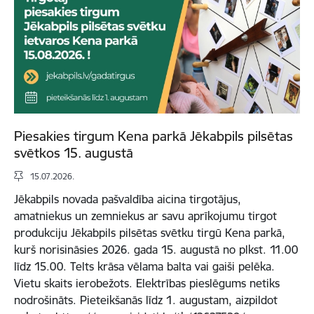
Piesakies tirgum Kena parkā Jēkabpils pilsētas
svētkos 15. augustā
15.07.2026.
Jēkabpils novada pašvaldība aicina tirgotājus,
amatniekus un zemniekus ar savu aprīkojumu tirgot
produkciju Jēkabpils pilsētas svētku tirgū Kena parkā,
kurš norisināsies 2026. gada 15. augustā no plkst. 11.00
līdz 15.00. Telts krāsa vēlama balta vai gaiši pelēka.
Vietu skaits ierobežots. Elektrības pieslēgums netiks
nodrošināts. Pieteikšanās līdz 1. augustam, aizpildot