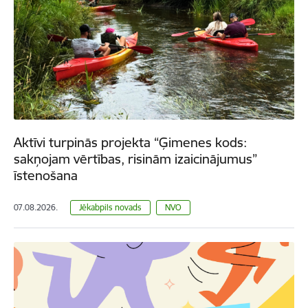
Aktīvi turpinās projekta “Ģimenes kods:
sakņojam vērtības, risinām izaicinājumus”
īstenošana
07.08.2026.
Jēkabpils novads
NVO