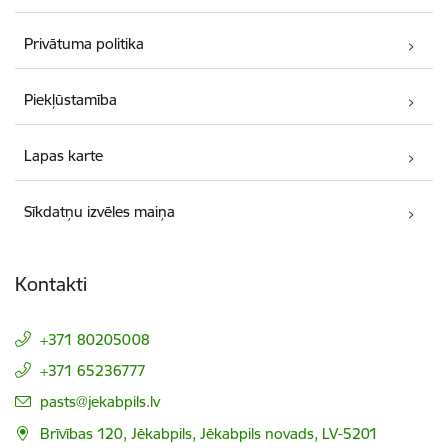
Privātuma politika
Piekļūstamība
Lapas karte
Sīkdatņu izvēles maiņa
Kontakti
+371 80205008
+371 65236777
E-pasts:
pasts@jekabpils.lv
Brīvības 120, Jēkabpils, Jēkabpils novads, LV-5201