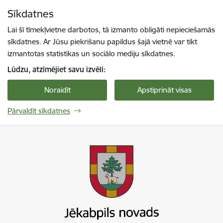
Pāriet uz lapas saturu
Sīkdatnes
Spied
lai meklētu
Enter
Lai šī tīmekļvietne darbotos, tā izmanto obligāti nepieciešamās
sīkdatnes. Ar Jūsu piekrišanu papildus šajā vietnē var tikt
izmantotas statistikas un sociālo mediju sīkdatnes.
Lūdzu, atzīmējiet savu izvēli:
Noraidīt
Apstiprināt visas
Pārvaldīt sīkdatnes
Jekabpils novada pašvaldība