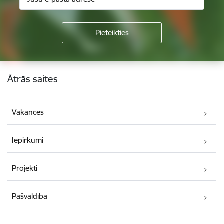
Kājene
Ātrās saites
Vakances
Iepirkumi
Projekti
Pašvaldība