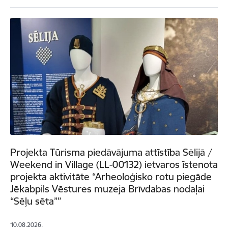
Projekta Tūrisma piedāvājuma attīstība Sēlijā /
Weekend in Village (LL-00132) ietvaros īstenota
projekta aktivitāte “Arheoloģisko rotu piegāde
Jēkabpils Vēstures muzeja Brīvdabas nodaļai
“Sēļu sēta””
10.08.2026.