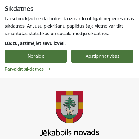
Pāriet uz lapas saturu
Sīkdatnes
Spied
lai meklētu
Enter
Lai šī tīmekļvietne darbotos, tā izmanto obligāti nepieciešamās
sīkdatnes. Ar Jūsu piekrišanu papildus šajā vietnē var tikt
izmantotas statistikas un sociālo mediju sīkdatnes.
Lūdzu, atzīmējiet savu izvēli:
Noraidīt
Apstiprināt visas
Pārvaldīt sīkdatnes
Jekabpils novada pašvaldība