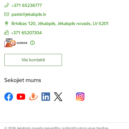
+371 65236777
E-pasts:
pasts@jekabpils.lv
Brīvības 120, Jēkabpils, Jēkabpils novads, LV-5201
+371 65207304
Visi kontakti
Sekojiet mums
© 2026 Jekabpils novada pašvaldība, publicētā satura visas tiesības