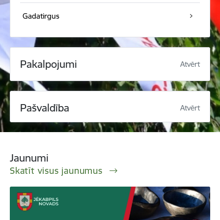
Gadatirgus
Pakalpojumi
Atvērt
Pašvaldība
Atvērt
Jaunumi
Skatīt visus jaunumus