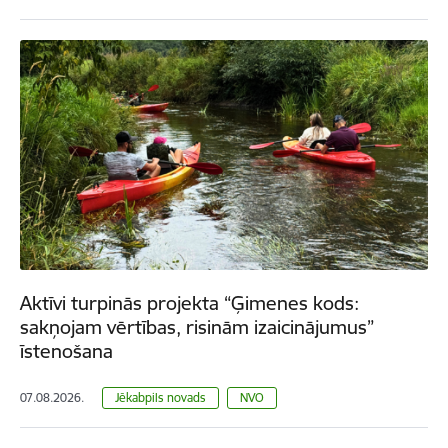
Aktīvi turpinās projekta “Ģimenes kods:
sakņojam vērtības, risinām izaicinājumus”
īstenošana
07.08.2026.
Jēkabpils novads
NVO