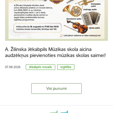
A. Žilinska Jēkabpils Mūzikas skola aicina
audzēkņus pievienoties mūzikas skolas saimei!
07.08.2026.
Jēkabpils novads
Izglītība
Visi jaunumi