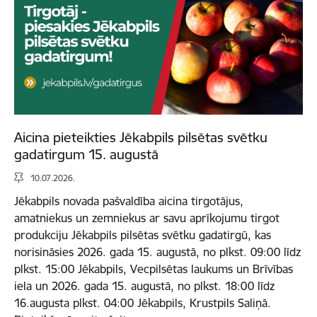
Aicina pieteikties Jēkabpils pilsētas svētku
gadatirgum 15. augustā
10.07.2026.
Jēkabpils novada pašvaldība aicina tirgotājus,
amatniekus un zemniekus ar savu aprīkojumu tirgot
produkciju Jēkabpils pilsētas svētku gadatirgū, kas
norisināsies 2026. gada 15. augustā, no plkst. 09:00 līdz
plkst. 15:00 Jēkabpils, Vecpilsētas laukums un Brīvības
iela un 2026. gada 15. augustā, no plkst. 18:00 līdz
16.augusta plkst. 04:00 Jēkabpils, Krustpils Saliņā.