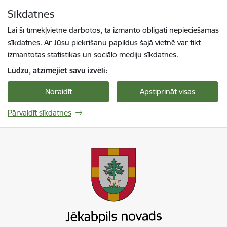
Pāriet uz lapas saturu
Sīkdatnes
Spied
lai meklētu
Enter
Lai šī tīmekļvietne darbotos, tā izmanto obligāti nepieciešamās
sīkdatnes. Ar Jūsu piekrišanu papildus šajā vietnē var tikt
izmantotas statistikas un sociālo mediju sīkdatnes.
Lūdzu, atzīmējiet savu izvēli:
Noraidīt
Apstiprināt visas
Pārvaldīt sīkdatnes
Jekabpils novada pašvaldība