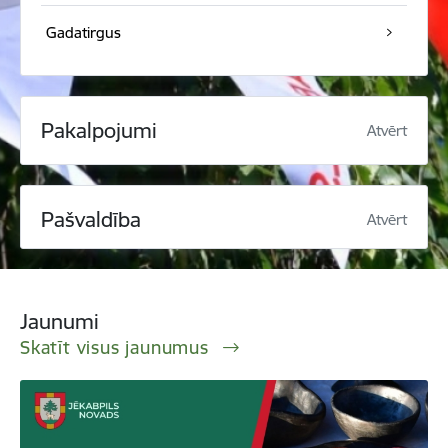
Gadatirgus
Pakalpojumi
Atvērt
Pašvaldība
Atvērt
Jaunumi
Skatīt visus jaunumus