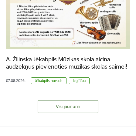
A. Žilinska Jēkabpils Mūzikas skola aicina
audzēkņus pievienoties mūzikas skolas saimei!
07.08.2026.
Jēkabpils novads
Izglītība
Visi jaunumi