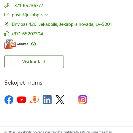
+371 65236777
E-pasts:
pasts@jekabpils.lv
Brīvības 120, Jēkabpils, Jēkabpils novads, LV-5201
+371 65207304
Visi kontakti
Sekojiet mums
© 2026 Jekabpils novada pašvaldība, publicētā satura visas tiesības