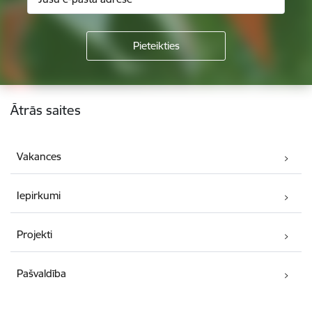
Kājene
Ātrās saites
Vakances
Iepirkumi
Projekti
Pašvaldība