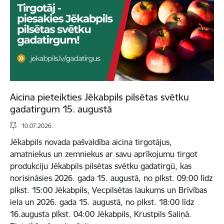
Aicina pieteikties Jēkabpils pilsētas svētku
gadatirgum 15. augustā
10.07.2026.
Jēkabpils novada pašvaldība aicina tirgotājus,
amatniekus un zemniekus ar savu aprīkojumu tirgot
produkciju Jēkabpils pilsētas svētku gadatirgū, kas
norisināsies 2026. gada 15. augustā, no plkst. 09:00 līdz
plkst. 15:00 Jēkabpils, Vecpilsētas laukums un Brīvības
iela un 2026. gada 15. augustā, no plkst. 18:00 līdz
16.augusta plkst. 04:00 Jēkabpils, Krustpils Saliņā.