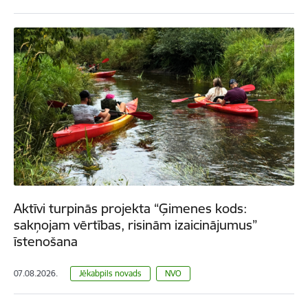
Aktīvi turpinās projekta “Ģimenes kods:
sakņojam vērtības, risinām izaicinājumus”
īstenošana
07.08.2026.
Jēkabpils novads
NVO