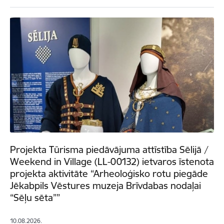
Projekta Tūrisma piedāvājuma attīstība Sēlijā /
Weekend in Village (LL-00132) ietvaros īstenota
projekta aktivitāte “Arheoloģisko rotu piegāde
Jēkabpils Vēstures muzeja Brīvdabas nodaļai
“Sēļu sēta””
10.08.2026.