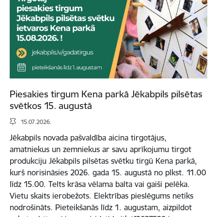
Piesakies tirgum Kena parkā Jēkabpils pilsētas
svētkos 15. augustā
15.07.2026.
Jēkabpils novada pašvaldība aicina tirgotājus,
amatniekus un zemniekus ar savu aprīkojumu tirgot
produkciju Jēkabpils pilsētas svētku tirgū Kena parkā,
kurš norisināsies 2026. gada 15. augustā no plkst. 11.00
līdz 15.00. Telts krāsa vēlama balta vai gaiši pelēka.
Vietu skaits ierobežots. Elektrības pieslēgums netiks
nodrošināts. Pieteikšanās līdz 1. augustam, aizpildot