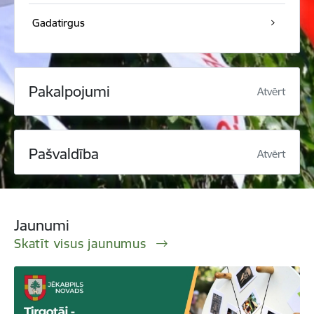
Gadatirgus
Pakalpojumi
Atvērt
Pašvaldība
Atvērt
Jaunumi
Skatīt visus jaunumus