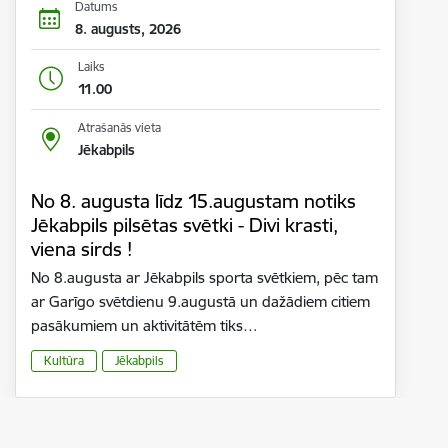
Datums
8. augusts, 2026
Laiks
11.00
Atrašanās vieta
Jēkabpils
No 8. augusta līdz 15.augustam notiks
Jēkabpils pilsētas svētki - Divi krasti,
viena sirds !
No 8.augusta ar Jēkabpils sporta svētkiem, pēc tam
ar Garīgo svētdienu 9.augustā un dažādiem citiem
pasākumiem un aktivitātēm tiks…
Kultūra
Jēkabpils