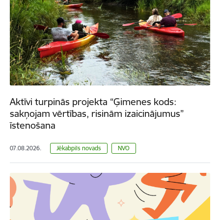
Aktīvi turpinās projekta “Ģimenes kods:
sakņojam vērtības, risinām izaicinājumus”
īstenošana
07.08.2026.
Jēkabpils novads
NVO