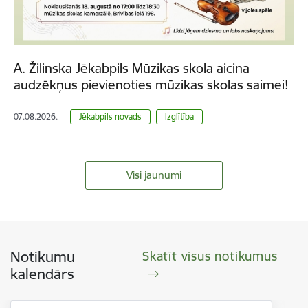
A. Žilinska Jēkabpils Mūzikas skola aicina
audzēkņus pievienoties mūzikas skolas saimei!
07.08.2026.
Jēkabpils novads
Izglītība
Visi jaunumi
Notikumu
Skatīt visus notikumus
kalendārs