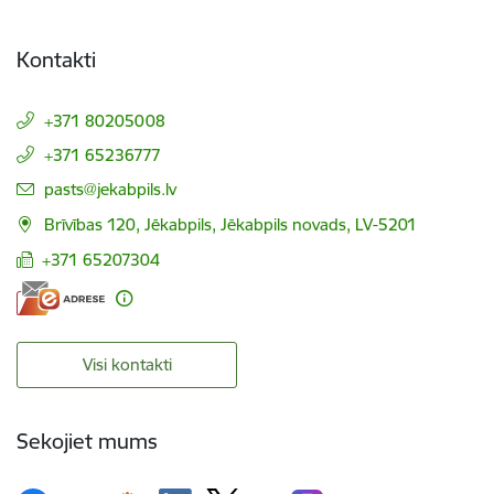
Kontakti
+371 80205008
+371 65236777
E-pasts:
pasts@jekabpils.lv
Brīvības 120, Jēkabpils, Jēkabpils novads, LV-5201
+371 65207304
Visi kontakti
Sekojiet mums