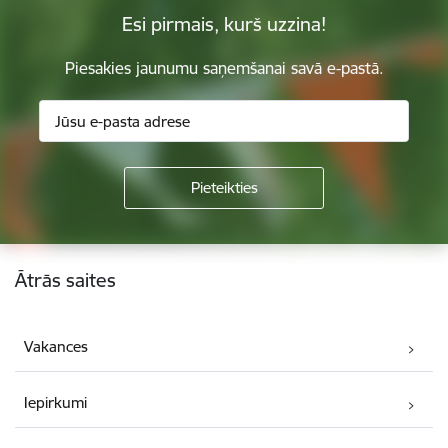
Esi pirmais, kurš uzzina!
Piesakies jaunumu saņemšanai savā e-pastā.
Kājene
Ātrās saites
Vakances
Iepirkumi