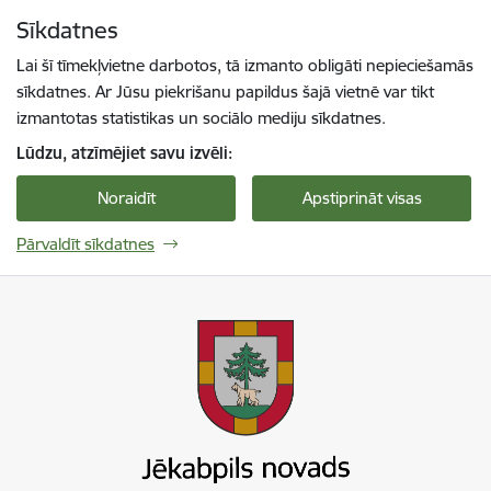
Pāriet uz lapas saturu
Sīkdatnes
Spied
lai meklētu
Enter
Lai šī tīmekļvietne darbotos, tā izmanto obligāti nepieciešamās
sīkdatnes. Ar Jūsu piekrišanu papildus šajā vietnē var tikt
izmantotas statistikas un sociālo mediju sīkdatnes.
Lūdzu, atzīmējiet savu izvēli:
Noraidīt
Apstiprināt visas
Pārvaldīt sīkdatnes
Jekabpils novada pašvaldība