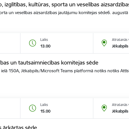
o, izglītības, kultūras, sporta un veselības aizsardzī
 sporta un veselības aizsardzības jautājumu komitejas sēde6. augustā
Laiks
Atrašanās 
13.00
Jēkabpils
tības un tautsaimniecības komitejas sēde
s ielā 150A, Jēkabpils/Microsoft Teams platformā notiks notiks Attī
Laiks
Atrašanās 
15.00
Jēkabpils
s ārkārtas sēde