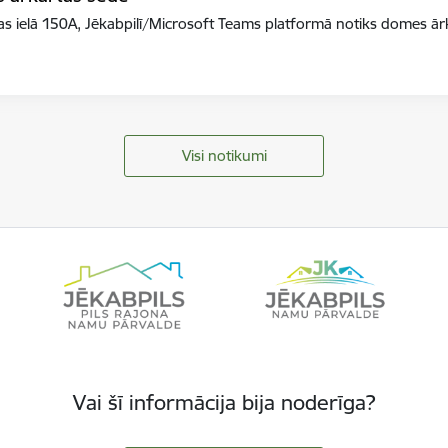
gas ielā 150A, Jēkabpilī/Microsoft Teams platformā notiks domes 
Visi notikumi
Vai šī informācija bija noderīga?