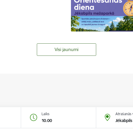
Visi jaunumi
Laiks
Atrašanās 
10.00
Jēkabpils