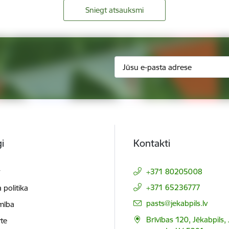
Sniegt atsauksmi
i
Kontakti
t
+371 80205008
+371 65236777
 politika
E-pasts:
pasts@jekabpils.lv
mība
Brīvības 120, Jēkabpils,
te