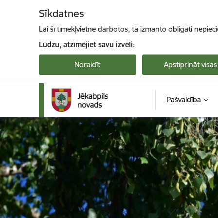
Pāriet uz lapas saturu
Sīkdatnes
Lai šī tīmekļvietne darbotos, tā izmanto obligāti nepiec
Lūdzu, atzīmējiet savu izvēli:
Noraidīt
Apstiprināt visas
Pašvaldība
Jekabpils novada pašvaldība