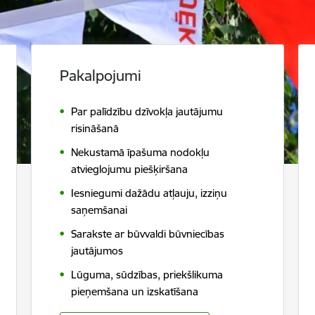
Pakalpojumi
Par palīdzību dzīvokļa jautājumu
risināšanā
Nekustamā īpašuma nodokļu
atvieglojumu piešķiršana
Iesniegumi dažādu atļauju, izziņu
saņemšanai
Sarakste ar būvvaldi būvniecības
jautājumos
Lūguma, sūdzības, priekšlikuma
pieņemšana un izskatīšana