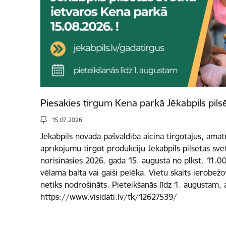
Piesakies tirgum Kena parkā Jēkabpils pils
15.07.2026.
Jēkabpils novada pašvaldība aicina tirgotājus, ama
aprīkojumu tirgot produkciju Jēkabpils pilsētas svē
norisināsies 2026. gada 15. augustā no plkst. 11.00 
vēlama balta vai gaiši pelēka. Vietu skaits ierobež
netiks nodrošināts. Pieteikšanās līdz 1. augustam, 
https://www.visidati.lv/tk/12627539/