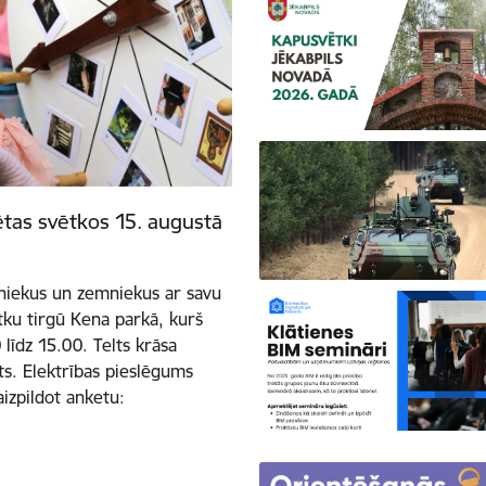
ētas svētkos 15. augustā
tniekus un zemniekus ar savu
tku tirgū Kena parkā, kurš
līdz 15.00. Telts krāsa
ots. Elektrības pieslēgums
aizpildot anketu: