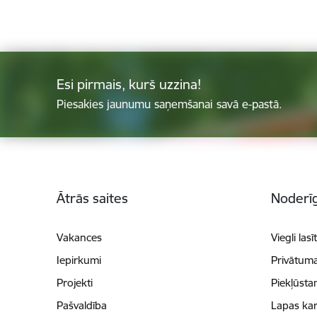
Esi pirmais, kurš uzzina!
Piesakies jaunumu saņemšanai savā e-pastā.
Kājene
Ātrās saites
Noderīg
Vakances
Viegli lasī
Iepirkumi
Privātuma
Projekti
Piekļūsta
Pašvaldība
Lapas kar