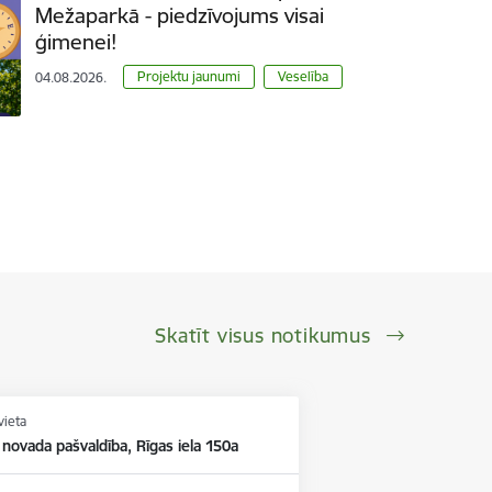
Mežaparkā - piedzīvojums visai
ģimenei!
Projektu jaunumi
Veselība
04.08.2026.
Skatīt visus notikumus
vieta
 novada pašvaldība, Rīgas iela 150a