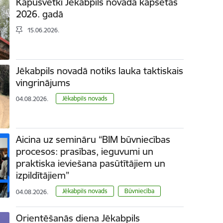
Kapusvētki Jēkabpils novada kapsētās
2026. gadā
15.06.2026.
Jēkabpils novadā notiks lauka taktiskais
vingrinājums
Jēkabpils novads
04.08.2026.
Aicina uz semināru “BIM būvniecības
procesos: prasības, ieguvumi un
praktiska ieviešana pasūtītājiem un
izpildītājiem”
Jēkabpils novads
Būvniecība
04.08.2026.
Orientēšanās diena Jēkabpils