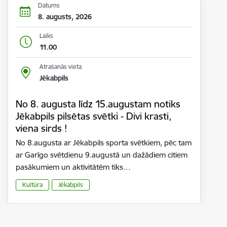
Datums
8. augusts, 2026
Laiks
11.00
Atrašanās vieta
Jēkabpils
No 8. augusta līdz 15.augustam notiks
Jēkabpils pilsētas svētki - Divi krasti,
viena sirds !
No 8.augusta ar Jēkabpils sporta svētkiem, pēc tam
ar Garīgo svētdienu 9.augustā un dažādiem citiem
pasākumiem un aktivitātēm tiks…
Kultūra
Jēkabpils