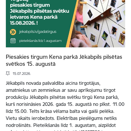
Piesakies tirgum Kena parkā Jēkabpils pilsētas
svētkos 15. augustā
15.07.2026.
Jēkabpils novada pašvaldība aicina tirgotājus,
amatniekus un zemniekus ar savu aprīkojumu tirgot
produkciju Jēkabpils pilsētas svētku tirgū Kena parkā,
kurš norisināsies 2026. gada 15. augustā no plkst. 11.00
līdz 15.00. Telts krāsa vēlama balta vai gaiši pelēka.
Vietu skaits ierobežots. Elektrības pieslēgums netiks
nodrošināts. Pieteikšanās līdz 1. augustam, aizpildot