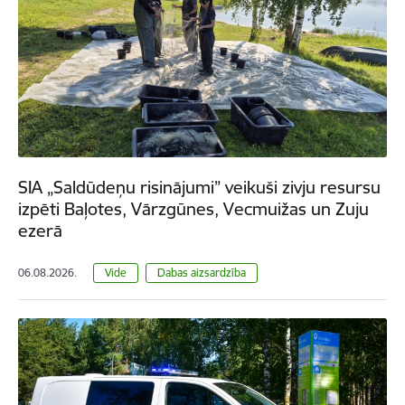
SIA „Saldūdeņu risinājumi” veikuši zivju resursu
izpēti Baļotes, Vārzgūnes, Vecmuižas un Zuju
ezerā
06.08.2026.
Vide
Dabas aizsardzība