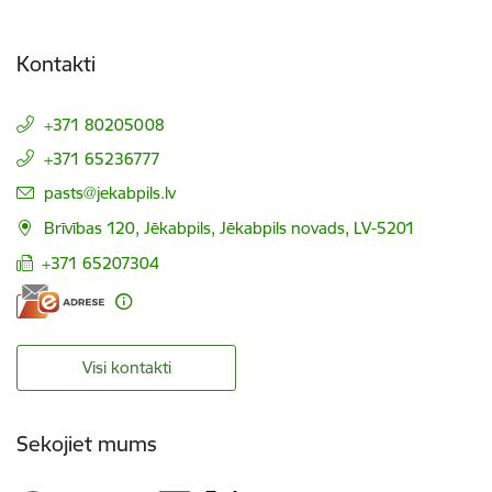
Kontakti
+371 80205008
+371 65236777
E-pasts:
pasts@jekabpils.lv
Brīvības 120, Jēkabpils, Jēkabpils novads, LV-5201
+371 65207304
Visi kontakti
Sekojiet mums