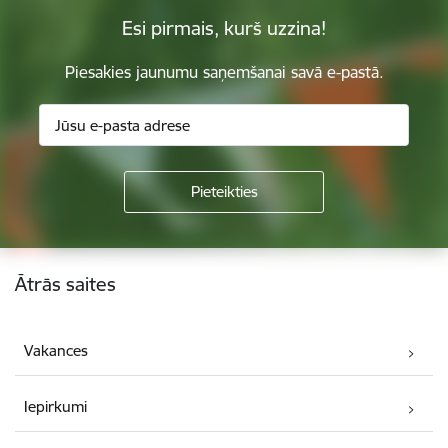
Esi pirmais, kurš uzzina!
Piesakies jaunumu saņemšanai savā e-pastā.
Kājene
Ātrās saites
Vakances
Iepirkumi