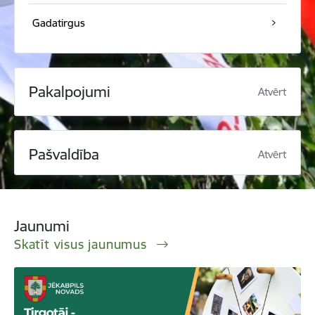
Gadatirgus
Pakalpojumi
Atvērt
Pašvaldība
Atvērt
Jaunumi
Skatīt visus jaunumus