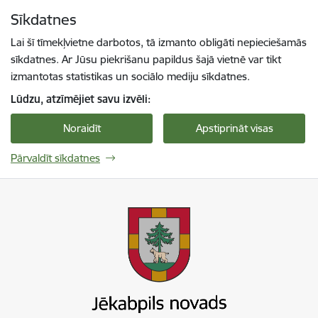
Pāriet uz lapas saturu
Sīkdatnes
Spied
lai meklētu
Enter
Lai šī tīmekļvietne darbotos, tā izmanto obligāti nepieciešamās
sīkdatnes. Ar Jūsu piekrišanu papildus šajā vietnē var tikt
izmantotas statistikas un sociālo mediju sīkdatnes.
Lūdzu, atzīmējiet savu izvēli:
Noraidīt
Apstiprināt visas
Pārvaldīt sīkdatnes
Jekabpils novada pašvaldība