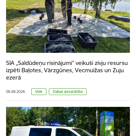
SIA „Saldūdeņu risinājumi” veikuši zivju resursu
izpēti Baļotes, Vārzgūnes, Vecmuižas un Zuju
ezerā
06.08.2026.
Vide
Dabas aizsardzība