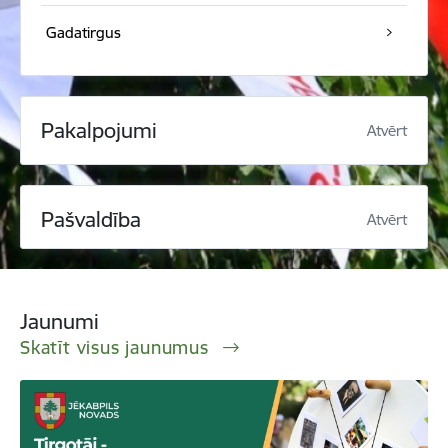
Gadatirgus
Pakalpojumi
Atvērt
Pašvaldība
Atvērt
Jaunumi
Skatīt visus jaunumus