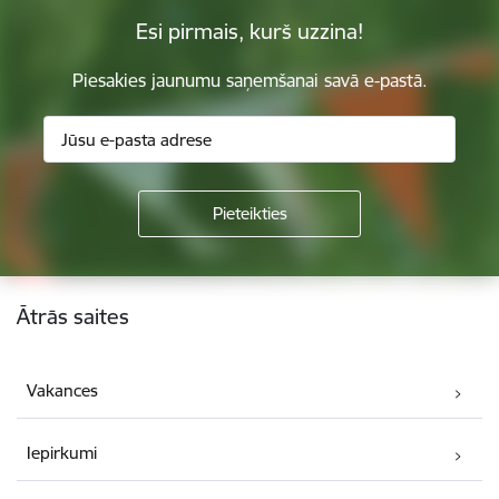
Esi pirmais, kurš uzzina!
Piesakies jaunumu saņemšanai savā e-pastā.
Kājene
Ātrās saites
Vakances
Iepirkumi