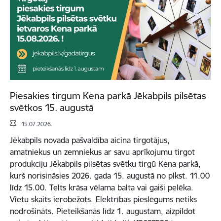
Piesakies tirgum Kena parkā Jēkabpils pilsētas
svētkos 15. augustā
15.07.2026.
Jēkabpils novada pašvaldība aicina tirgotājus,
amatniekus un zemniekus ar savu aprīkojumu tirgot
produkciju Jēkabpils pilsētas svētku tirgū Kena parkā,
kurš norisināsies 2026. gada 15. augustā no plkst. 11.00
līdz 15.00. Telts krāsa vēlama balta vai gaiši pelēka.
Vietu skaits ierobežots. Elektrības pieslēgums netiks
nodrošināts. Pieteikšanās līdz 1. augustam, aizpildot