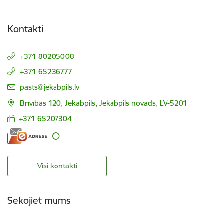
Kontakti
+371 80205008
+371 65236777
E-pasts:
pasts@jekabpils.lv
Brīvības 120, Jēkabpils, Jēkabpils novads, LV-5201
+371 65207304
Visi kontakti
Sekojiet mums