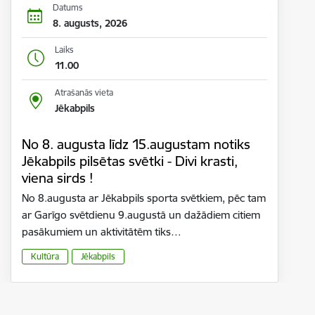
Datums
8. augusts, 2026
Laiks
11.00
Atrašanās vieta
Jēkabpils
No 8. augusta līdz 15.augustam notiks
Jēkabpils pilsētas svētki - Divi krasti,
viena sirds !
No 8.augusta ar Jēkabpils sporta svētkiem, pēc tam
ar Garīgo svētdienu 9.augustā un dažādiem citiem
pasākumiem un aktivitātēm tiks…
Kultūra
Jēkabpils