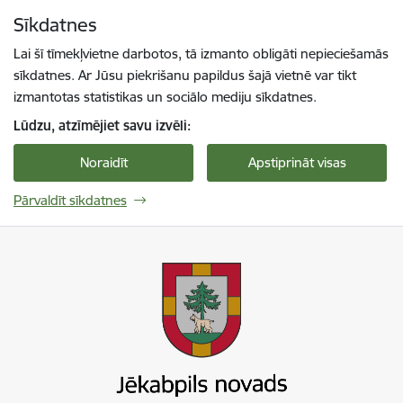
Pāriet uz lapas saturu
Sīkdatnes
Spied
lai meklētu
Enter
Lai šī tīmekļvietne darbotos, tā izmanto obligāti nepieciešamās
sīkdatnes. Ar Jūsu piekrišanu papildus šajā vietnē var tikt
izmantotas statistikas un sociālo mediju sīkdatnes.
Lūdzu, atzīmējiet savu izvēli:
Noraidīt
Apstiprināt visas
Pārvaldīt sīkdatnes
Jekabpils novada pašvaldība