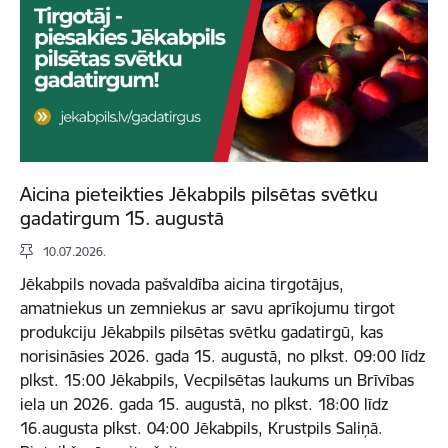
Aicina pieteikties Jēkabpils pilsētas svētku
gadatirgum 15. augustā
10.07.2026.
Jēkabpils novada pašvaldība aicina tirgotājus,
amatniekus un zemniekus ar savu aprīkojumu tirgot
produkciju Jēkabpils pilsētas svētku gadatirgū, kas
norisināsies 2026. gada 15. augustā, no plkst. 09:00 līdz
plkst. 15:00 Jēkabpils, Vecpilsētas laukums un Brīvības
iela un 2026. gada 15. augustā, no plkst. 18:00 līdz
16.augusta plkst. 04:00 Jēkabpils, Krustpils Saliņā.