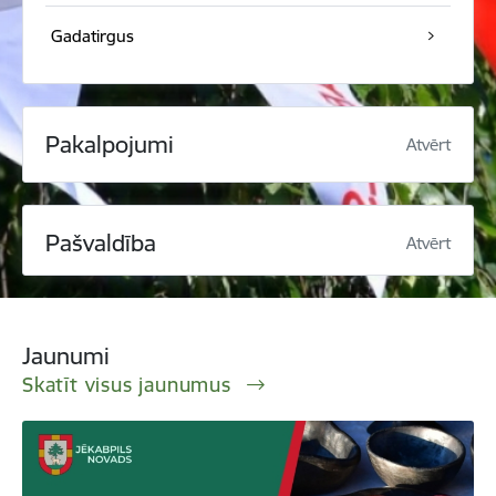
Gadatirgus
Pakalpojumi
Atvērt
Pašvaldība
Atvērt
Jaunumi
Skatīt visus jaunumus