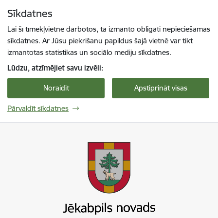
Pāriet uz lapas saturu
Sīkdatnes
Spied
lai meklētu
Enter
Lai šī tīmekļvietne darbotos, tā izmanto obligāti nepieciešamās
sīkdatnes. Ar Jūsu piekrišanu papildus šajā vietnē var tikt
izmantotas statistikas un sociālo mediju sīkdatnes.
Lūdzu, atzīmējiet savu izvēli:
Noraidīt
Apstiprināt visas
Pārvaldīt sīkdatnes
Jekabpils novada pašvaldība