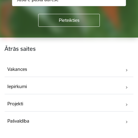
Kājene
Ātrās saites
Vakances
Iepirkumi
Projekti
Pašvaldība