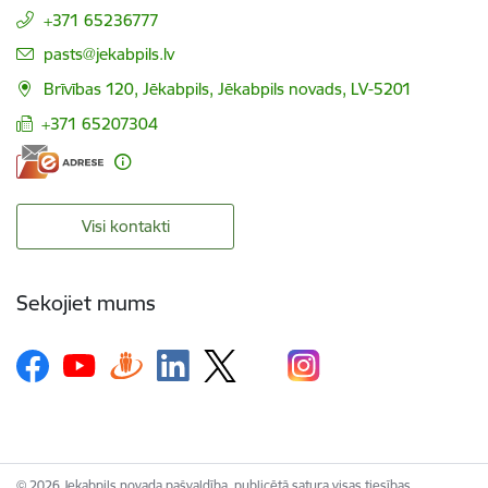
+371 65236777
E-pasts:
pasts@jekabpils.lv
Brīvības 120, Jēkabpils, Jēkabpils novads, LV-5201
+371 65207304
Visi kontakti
Sekojiet mums
© 2026 Jekabpils novada pašvaldība, publicētā satura visas tiesības