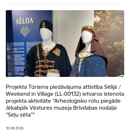
Projekta Tūrisma piedāvājuma attīstība Sēlijā /
Weekend in Village (LL-00132) ietvaros īstenota
projekta aktivitāte “Arheoloģisko rotu piegāde
Jēkabpils Vēstures muzeja Brīvdabas nodaļai
“Sēļu sēta””
10.08.2026.