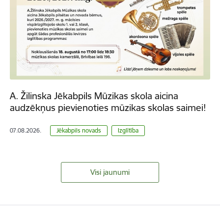
A. Žilinska Jēkabpils Mūzikas skola aicina
audzēkņus pievienoties mūzikas skolas saimei!
07.08.2026.
Jēkabpils novads
Izglītība
Visi jaunumi