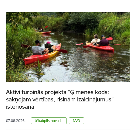
Aktīvi turpinās projekta “Ģimenes kods:
sakņojam vērtības, risinām izaicinājumus”
īstenošana
07.08.2026.
Jēkabpils novads
NVO