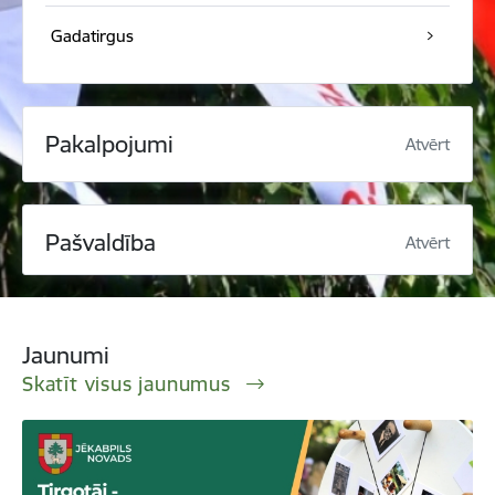
Gadatirgus
Pakalpojumi
Atvērt
Pašvaldība
Atvērt
Jaunumi
Skatīt visus jaunumus