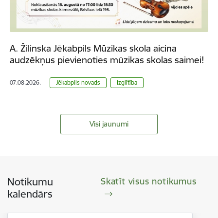
A. Žilinska Jēkabpils Mūzikas skola aicina
audzēkņus pievienoties mūzikas skolas saimei!
07.08.2026.
Jēkabpils novads
Izglītība
Visi jaunumi
Notikumu
Skatīt visus notikumus
kalendārs