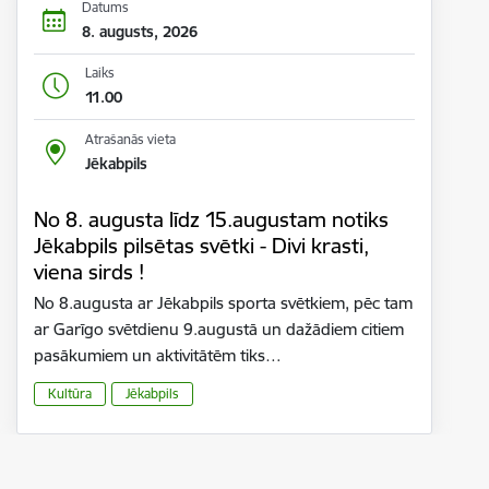
Datums
8. augusts, 2026
Laiks
11.00
Atrašanās vieta
Jēkabpils
No 8. augusta līdz 15.augustam notiks
Jēkabpils pilsētas svētki - Divi krasti,
viena sirds !
No 8.augusta ar Jēkabpils sporta svētkiem, pēc tam
ar Garīgo svētdienu 9.augustā un dažādiem citiem
pasākumiem un aktivitātēm tiks…
Kultūra
Jēkabpils