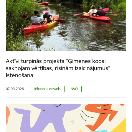
Aktīvi turpinās projekta “Ģimenes kods:
sakņojam vērtības, risinām izaicinājumus”
īstenošana
07.08.2026.
Jēkabpils novads
NVO