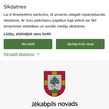
Pāriet uz lapas saturu
Sīkdatnes
Spied
lai meklētu
Enter
Lai šī tīmekļvietne darbotos, tā izmanto obligāti nepieciešamās
sīkdatnes. Ar Jūsu piekrišanu papildus šajā vietnē var tikt
izmantotas statistikas un sociālo mediju sīkdatnes.
Lūdzu, atzīmējiet savu izvēli:
Noraidīt
Apstiprināt visas
Pārvaldīt sīkdatnes
Jekabpils novada pašvaldība