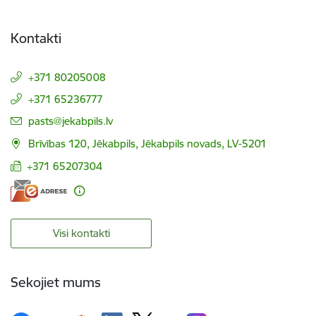
Kontakti
+371 80205008
+371 65236777
E-pasts:
pasts@jekabpils.lv
Brīvības 120, Jēkabpils, Jēkabpils novads, LV-5201
+371 65207304
Visi kontakti
Sekojiet mums