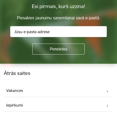
Esi pirmais, kurš uzzina!
Piesakies jaunumu saņemšanai savā e-pastā.
Kājene
Ātrās saites
Vakances
Iepirkumi