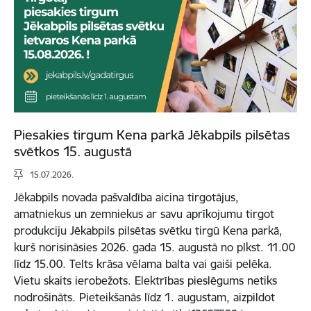
Piesakies tirgum Kena parkā Jēkabpils pilsētas
svētkos 15. augustā
15.07.2026.
Jēkabpils novada pašvaldība aicina tirgotājus,
amatniekus un zemniekus ar savu aprīkojumu tirgot
produkciju Jēkabpils pilsētas svētku tirgū Kena parkā,
kurš norisināsies 2026. gada 15. augustā no plkst. 11.00
līdz 15.00. Telts krāsa vēlama balta vai gaiši pelēka.
Vietu skaits ierobežots. Elektrības pieslēgums netiks
nodrošināts. Pieteikšanās līdz 1. augustam, aizpildot