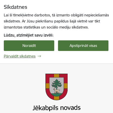
Pāriet uz lapas saturu
Sīkdatnes
Spied
lai meklētu
Enter
Lai šī tīmekļvietne darbotos, tā izmanto obligāti nepieciešamās
sīkdatnes. Ar Jūsu piekrišanu papildus šajā vietnē var tikt
izmantotas statistikas un sociālo mediju sīkdatnes.
Lūdzu, atzīmējiet savu izvēli:
Noraidīt
Apstiprināt visas
Pārvaldīt sīkdatnes
Jekabpils novada pašvaldība