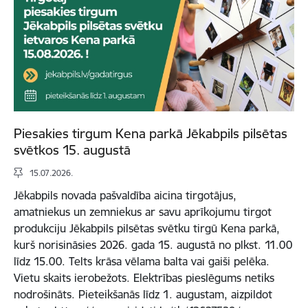
Piesakies tirgum Kena parkā Jēkabpils pilsētas
svētkos 15. augustā
15.07.2026.
Jēkabpils novada pašvaldība aicina tirgotājus,
amatniekus un zemniekus ar savu aprīkojumu tirgot
produkciju Jēkabpils pilsētas svētku tirgū Kena parkā,
kurš norisināsies 2026. gada 15. augustā no plkst. 11.00
līdz 15.00. Telts krāsa vēlama balta vai gaiši pelēka.
Vietu skaits ierobežots. Elektrības pieslēgums netiks
nodrošināts. Pieteikšanās līdz 1. augustam, aizpildot