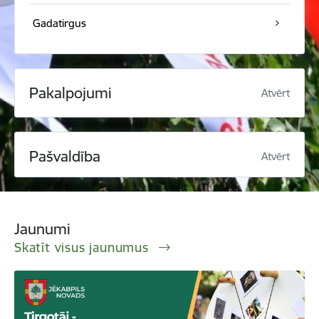
Gadatirgus
Pakalpojumi
Atvērt
Pašvaldība
Atvērt
Jaunumi
Skatīt visus jaunumus