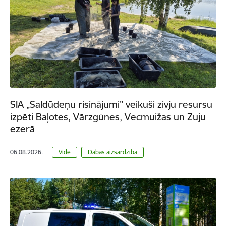
SIA „Saldūdeņu risinājumi” veikuši zivju resursu
izpēti Baļotes, Vārzgūnes, Vecmuižas un Zuju
ezerā
06.08.2026.
Vide
Dabas aizsardzība