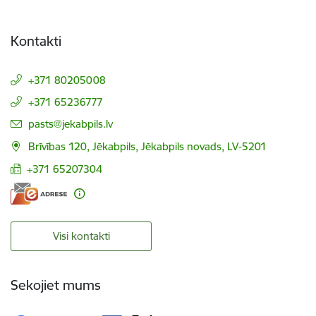
Kontakti
+371 80205008
+371 65236777
E-pasts:
pasts@jekabpils.lv
Brīvības 120, Jēkabpils, Jēkabpils novads, LV-5201
+371 65207304
Visi kontakti
Sekojiet mums