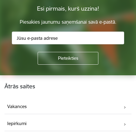
Esi pirmais, kurš uzzina!
Piesakies jaunumu saņemšanai savā e-pastā.
Kājene
Ātrās saites
Vakances
Iepirkumi