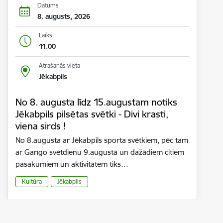
Datums
8. augusts, 2026
Laiks
11.00
Atrašanās vieta
Jēkabpils
No 8. augusta līdz 15.augustam notiks
Jēkabpils pilsētas svētki - Divi krasti,
viena sirds !
No 8.augusta ar Jēkabpils sporta svētkiem, pēc tam
ar Garīgo svētdienu 9.augustā un dažādiem citiem
pasākumiem un aktivitātēm tiks…
Kultūra
Jēkabpils