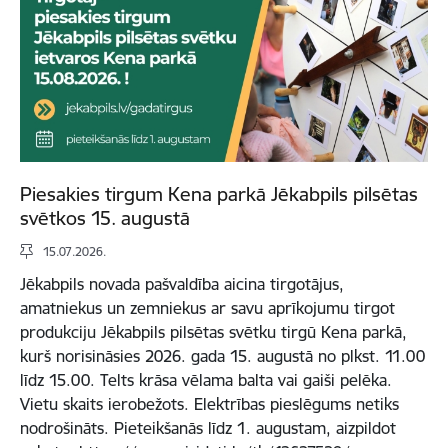
Piesakies tirgum Kena parkā Jēkabpils pilsētas
svētkos 15. augustā
15.07.2026.
Jēkabpils novada pašvaldība aicina tirgotājus,
amatniekus un zemniekus ar savu aprīkojumu tirgot
produkciju Jēkabpils pilsētas svētku tirgū Kena parkā,
kurš norisināsies 2026. gada 15. augustā no plkst. 11.00
līdz 15.00. Telts krāsa vēlama balta vai gaiši pelēka.
Vietu skaits ierobežots. Elektrības pieslēgums netiks
nodrošināts. Pieteikšanās līdz 1. augustam, aizpildot