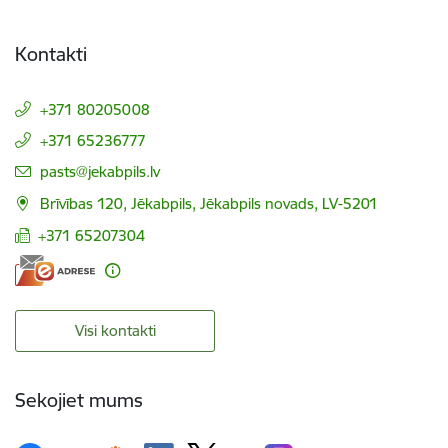
Kontakti
+371 80205008
+371 65236777
E-pasts:
pasts@jekabpils.lv
Brīvības 120, Jēkabpils, Jēkabpils novads, LV-5201
+371 65207304
Visi kontakti
Sekojiet mums