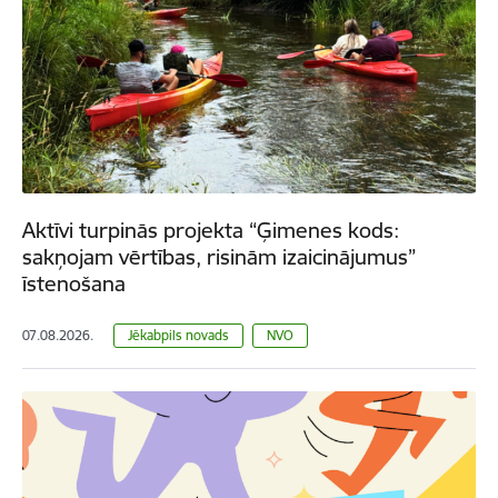
Aktīvi turpinās projekta “Ģimenes kods:
sakņojam vērtības, risinām izaicinājumus”
īstenošana
07.08.2026.
Jēkabpils novads
NVO