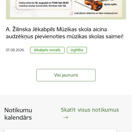
A. Žilinska Jēkabpils Mūzikas skola aicina
audzēkņus pievienoties mūzikas skolas saimei!
07.08.2026.
Jēkabpils novads
Izglītība
Visi jaunumi
Notikumu
Skatīt visus notikumus
kalendārs