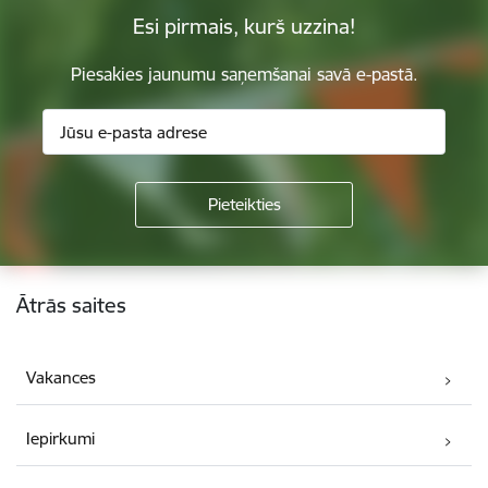
Esi pirmais, kurš uzzina!
Piesakies jaunumu saņemšanai savā e-pastā.
Kājene
Ātrās saites
Vakances
Iepirkumi