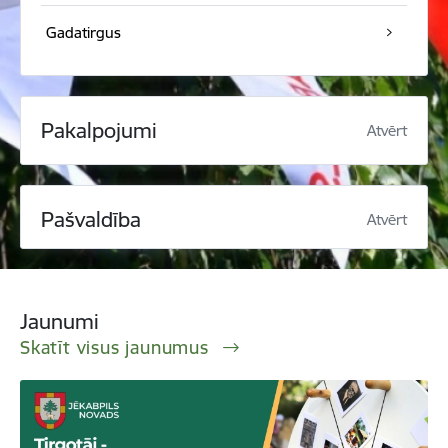
Gadatirgus
Pakalpojumi
Atvērt
Pašvaldība
Atvērt
Jaunumi
Skatīt visus jaunumus