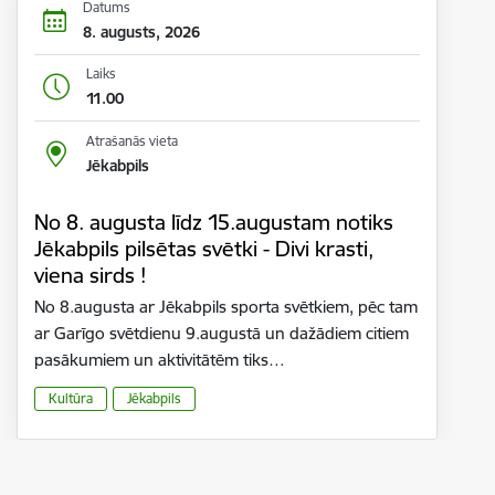
Datums
8. augusts, 2026
Laiks
11.00
Atrašanās vieta
Jēkabpils
No 8. augusta līdz 15.augustam notiks
Jēkabpils pilsētas svētki - Divi krasti,
viena sirds !
No 8.augusta ar Jēkabpils sporta svētkiem, pēc tam
ar Garīgo svētdienu 9.augustā un dažādiem citiem
pasākumiem un aktivitātēm tiks…
Kultūra
Jēkabpils