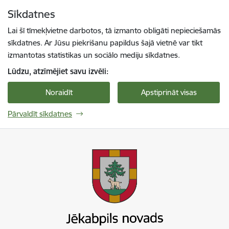
Pāriet uz lapas saturu
Sīkdatnes
Spied
lai meklētu
Enter
Lai šī tīmekļvietne darbotos, tā izmanto obligāti nepieciešamās
sīkdatnes. Ar Jūsu piekrišanu papildus šajā vietnē var tikt
izmantotas statistikas un sociālo mediju sīkdatnes.
Lūdzu, atzīmējiet savu izvēli:
Noraidīt
Apstiprināt visas
Pārvaldīt sīkdatnes
Jekabpils novada pašvaldība