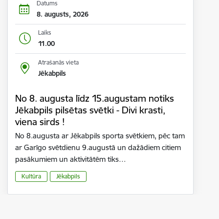
Datums
8. augusts, 2026
Laiks
11.00
Atrašanās vieta
Jēkabpils
No 8. augusta līdz 15.augustam notiks
Jēkabpils pilsētas svētki - Divi krasti,
viena sirds !
No 8.augusta ar Jēkabpils sporta svētkiem, pēc tam
ar Garīgo svētdienu 9.augustā un dažādiem citiem
pasākumiem un aktivitātēm tiks…
Kultūra
Jēkabpils