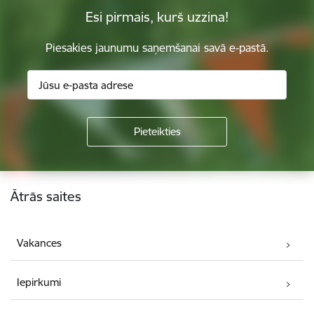
Esi pirmais, kurš uzzina!
Piesakies jaunumu saņemšanai savā e-pastā.
Kājene
Ātrās saites
Vakances
Iepirkumi