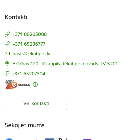
Kontakti
+371 80205008
+371 65236777
E-pasts:
pasts@jekabpils.lv
Brīvības 120, Jēkabpils, Jēkabpils novads, LV-5201
+371 65207304
Visi kontakti
Sekojiet mums