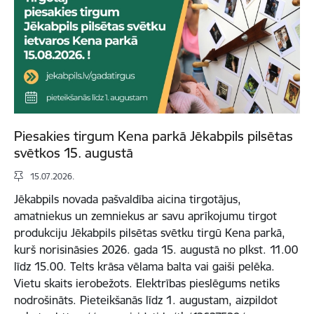
Piesakies tirgum Kena parkā Jēkabpils pilsētas
svētkos 15. augustā
15.07.2026.
Jēkabpils novada pašvaldība aicina tirgotājus,
amatniekus un zemniekus ar savu aprīkojumu tirgot
produkciju Jēkabpils pilsētas svētku tirgū Kena parkā,
kurš norisināsies 2026. gada 15. augustā no plkst. 11.00
līdz 15.00. Telts krāsa vēlama balta vai gaiši pelēka.
Vietu skaits ierobežots. Elektrības pieslēgums netiks
nodrošināts. Pieteikšanās līdz 1. augustam, aizpildot