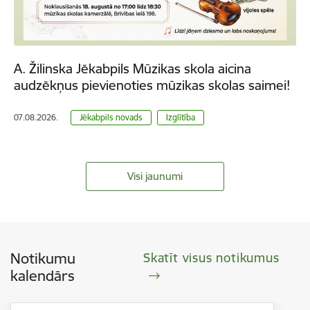
A. Žilinska Jēkabpils Mūzikas skola aicina
audzēkņus pievienoties mūzikas skolas saimei!
07.08.2026.
Jēkabpils novads
Izglītība
Visi jaunumi
Notikumu
Skatīt visus notikumus
kalendārs