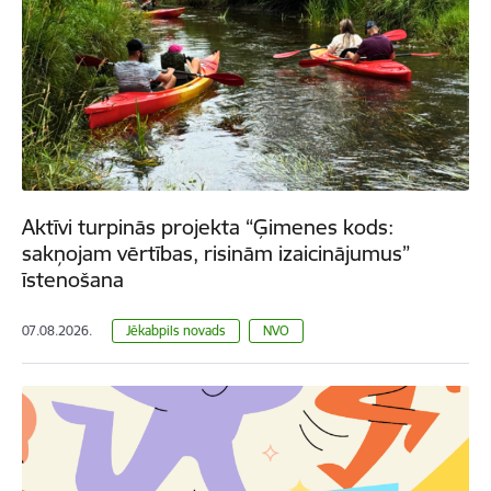
Aktīvi turpinās projekta “Ģimenes kods:
sakņojam vērtības, risinām izaicinājumus”
īstenošana
07.08.2026.
Jēkabpils novads
NVO