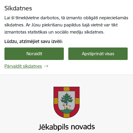
Pāriet uz lapas saturu
Sīkdatnes
Spied
lai meklētu
Enter
Lai šī tīmekļvietne darbotos, tā izmanto obligāti nepieciešamās
sīkdatnes. Ar Jūsu piekrišanu papildus šajā vietnē var tikt
izmantotas statistikas un sociālo mediju sīkdatnes.
Lūdzu, atzīmējiet savu izvēli:
Noraidīt
Apstiprināt visas
Pārvaldīt sīkdatnes
Jekabpils novada pašvaldība