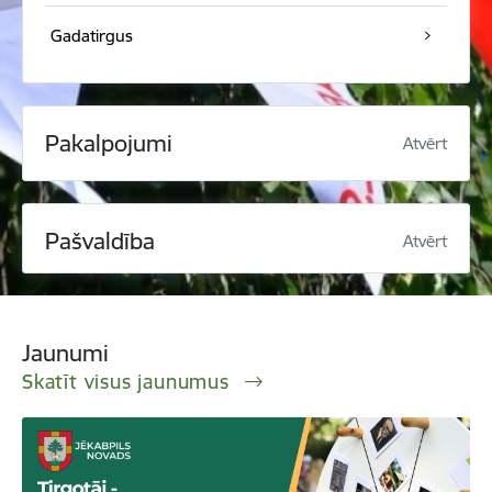
Gadatirgus
Pakalpojumi
Atvērt
Pašvaldība
Atvērt
Jaunumi
Skatīt visus jaunumus