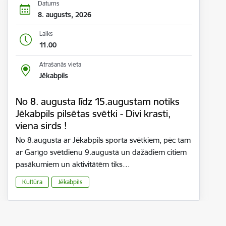
Datums
8. augusts, 2026
Laiks
11.00
Atrašanās vieta
Jēkabpils
No 8. augusta līdz 15.augustam notiks
Jēkabpils pilsētas svētki - Divi krasti,
viena sirds !
No 8.augusta ar Jēkabpils sporta svētkiem, pēc tam
ar Garīgo svētdienu 9.augustā un dažādiem citiem
pasākumiem un aktivitātēm tiks…
Kultūra
Jēkabpils