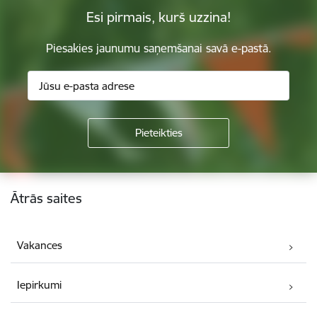
Esi pirmais, kurš uzzina!
Piesakies jaunumu saņemšanai savā e-pastā.
Kājene
Ātrās saites
Vakances
Iepirkumi