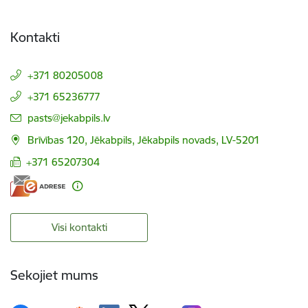
Kontakti
+371 80205008
+371 65236777
E-pasts:
pasts@jekabpils.lv
Brīvības 120, Jēkabpils, Jēkabpils novads, LV-5201
+371 65207304
Visi kontakti
Sekojiet mums