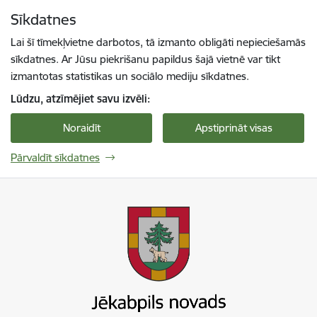
Pāriet uz lapas saturu
Sīkdatnes
Spied
lai meklētu
Enter
Lai šī tīmekļvietne darbotos, tā izmanto obligāti nepieciešamās
sīkdatnes. Ar Jūsu piekrišanu papildus šajā vietnē var tikt
izmantotas statistikas un sociālo mediju sīkdatnes.
Lūdzu, atzīmējiet savu izvēli:
Noraidīt
Apstiprināt visas
Pārvaldīt sīkdatnes
Jekabpils novada pašvaldība