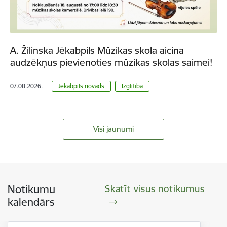
A. Žilinska Jēkabpils Mūzikas skola aicina
audzēkņus pievienoties mūzikas skolas saimei!
07.08.2026.
Jēkabpils novads
Izglītība
Visi jaunumi
Notikumu
Skatīt visus notikumus
kalendārs