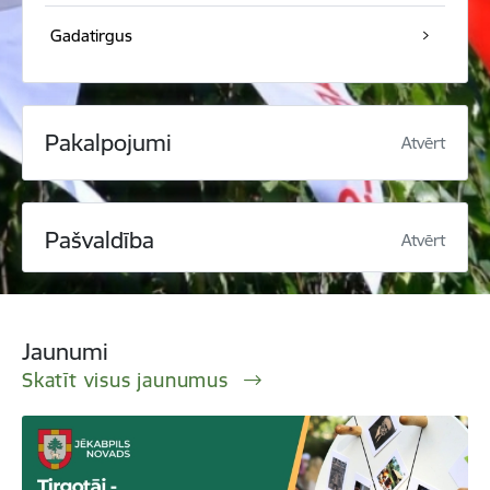
Gadatirgus
Pakalpojumi
Atvērt
Pašvaldība
Atvērt
Jaunumi
Skatīt visus jaunumus