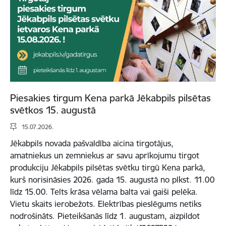
Piesakies tirgum Kena parkā Jēkabpils pilsētas
svētkos 15. augustā
15.07.2026.
Jēkabpils novada pašvaldība aicina tirgotājus,
amatniekus un zemniekus ar savu aprīkojumu tirgot
produkciju Jēkabpils pilsētas svētku tirgū Kena parkā,
kurš norisināsies 2026. gada 15. augustā no plkst. 11.00
līdz 15.00. Telts krāsa vēlama balta vai gaiši pelēka.
Vietu skaits ierobežots. Elektrības pieslēgums netiks
nodrošināts. Pieteikšanās līdz 1. augustam, aizpildot