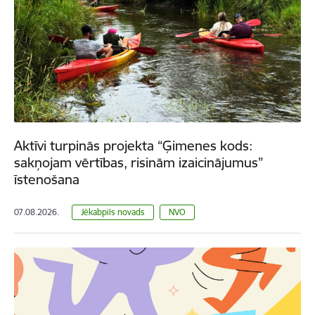
Aktīvi turpinās projekta “Ģimenes kods:
sakņojam vērtības, risinām izaicinājumus”
īstenošana
07.08.2026.
Jēkabpils novads
NVO