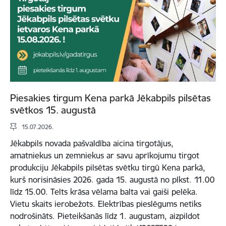
Piesakies tirgum Kena parkā Jēkabpils pilsētas
svētkos 15. augustā
15.07.2026.
Jēkabpils novada pašvaldība aicina tirgotājus,
amatniekus un zemniekus ar savu aprīkojumu tirgot
produkciju Jēkabpils pilsētas svētku tirgū Kena parkā,
kurš norisināsies 2026. gada 15. augustā no plkst. 11.00
līdz 15.00. Telts krāsa vēlama balta vai gaiši pelēka.
Vietu skaits ierobežots. Elektrības pieslēgums netiks
nodrošināts. Pieteikšanās līdz 1. augustam, aizpildot