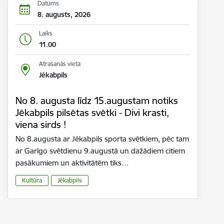
Datums
8. augusts, 2026
Laiks
11.00
Atrašanās vieta
Jēkabpils
No 8. augusta līdz 15.augustam notiks
Jēkabpils pilsētas svētki - Divi krasti,
viena sirds !
No 8.augusta ar Jēkabpils sporta svētkiem, pēc tam
ar Garīgo svētdienu 9.augustā un dažādiem citiem
pasākumiem un aktivitātēm tiks…
Kultūra
Jēkabpils