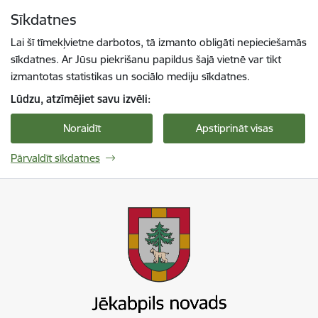
Pāriet uz lapas saturu
Sīkdatnes
Spied
lai meklētu
Enter
Lai šī tīmekļvietne darbotos, tā izmanto obligāti nepieciešamās
sīkdatnes. Ar Jūsu piekrišanu papildus šajā vietnē var tikt
izmantotas statistikas un sociālo mediju sīkdatnes.
Lūdzu, atzīmējiet savu izvēli:
Noraidīt
Apstiprināt visas
Pārvaldīt sīkdatnes
Jekabpils novada pašvaldība