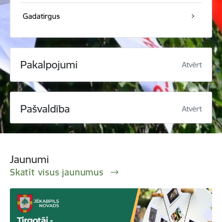
Gadatirgus
Pakalpojumi
Atvērt
Pašvaldība
Atvērt
Jaunumi
Skatīt visus jaunumus