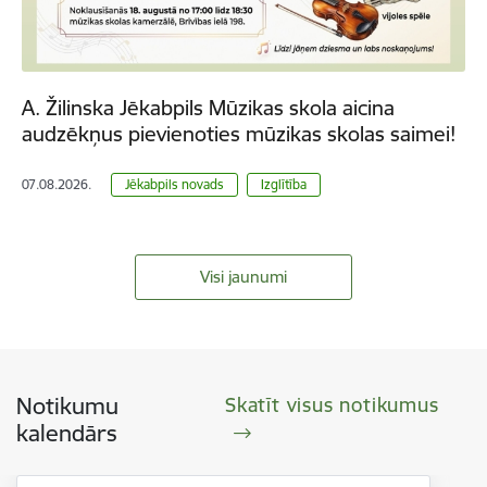
A. Žilinska Jēkabpils Mūzikas skola aicina
audzēkņus pievienoties mūzikas skolas saimei!
07.08.2026.
Jēkabpils novads
Izglītība
Visi jaunumi
Notikumu
Skatīt visus notikumus
kalendārs