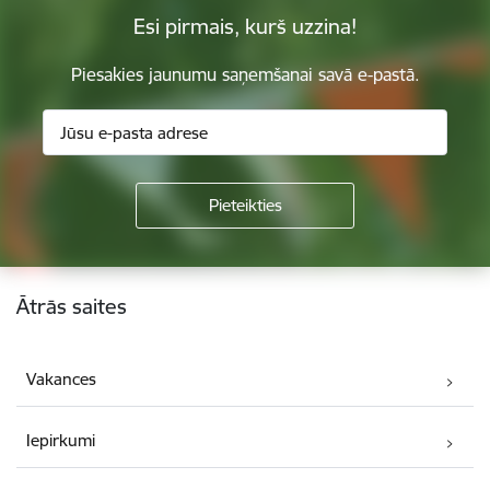
Esi pirmais, kurš uzzina!
Piesakies jaunumu saņemšanai savā e-pastā.
Kājene
Ātrās saites
Vakances
Iepirkumi