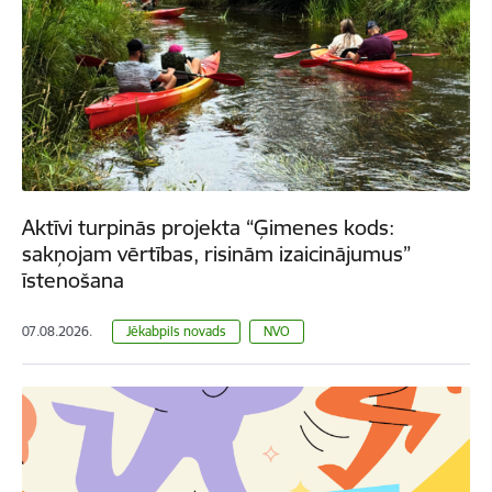
Aktīvi turpinās projekta “Ģimenes kods:
sakņojam vērtības, risinām izaicinājumus”
īstenošana
07.08.2026.
Jēkabpils novads
NVO