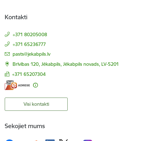
Kontakti
+371 80205008
+371 65236777
E-pasts:
pasts@jekabpils.lv
Brīvības 120, Jēkabpils, Jēkabpils novads, LV-5201
+371 65207304
Visi kontakti
Sekojiet mums